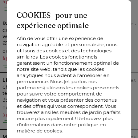
à partir de 2 meubles de jardin au choix*
Livraison rapide
COOKIES | pour une
Ravo
Bristol à la carte
expérience optimale
+
variantes
Chaise de jardin Ravo en aluminium noir et coussin en All
Weather Sunbrella Luxe Wander Granite
Afin de vous offrir une expérience de
659 €
navigation agréable et personnalisée, nous
50
utilisons des cookies et des technologies
329,
ou
−
50 %
=
prix net
similaires. Les cookies fonctionnels
à partir de 2 meubles de jardin au choix*
garantissent un fonctionnement optimal de
Livraison rapide
notre site web, tandis que les cookies
analytiques nous aident à l’améliorer en
Lioni
Bristol à la carte
+
variantes
permanence. Nous (et parfois nos
Chaise de jardin empilable Lioni en aluminium noir et
partenaires) utilisons les cookies personnels
textiléne luxe noir
pour suivre votre comportement de
navigation et vous présenter des contenus
359 €
et des offres qui vous correspondent. Vous
40
215,
ou
−
40 %
=
prix net
trouverez ainsi les meubles de jardin parfaits
à partir de 2 meubles de jardin au choix*
encore plus rapidement ! Retrouvez plus
Livraison rapide
d’informations dans notre politique en
matière de cookies.
Matera
Essentials by Bristol
+
variantes