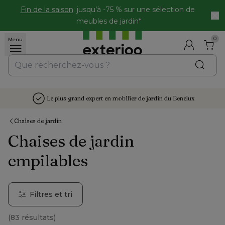
Fin de la saison
: jusqu’à -75 % sur une sélection de 
meubles de jardin*
0
Menu
Le plus grand expert en mobilier de jardin du Benelux
Chaises de jardin
Chaises de jardin
empilables
Filtres et tri
(
83 résultats
)