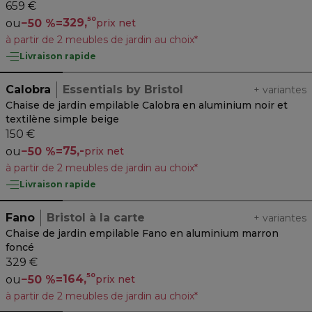
Luxe Wander Pilat
659 €
50
329,
ou
−
50 %
=
prix net
à partir de 2 meubles de jardin au choix*
Livraison rapide
Calobra
Essentials by Bristol
+
variantes
Chaise de jardin empilable Calobra en aluminium noir et
textilène simple beige
150 €
75,-
ou
−
50 %
=
prix net
à partir de 2 meubles de jardin au choix*
Livraison rapide
Fano
Bristol à la carte
+
variantes
Chaise de jardin empilable Fano en aluminium marron
foncé
329 €
50
164,
ou
−
50 %
=
prix net
à partir de 2 meubles de jardin au choix*