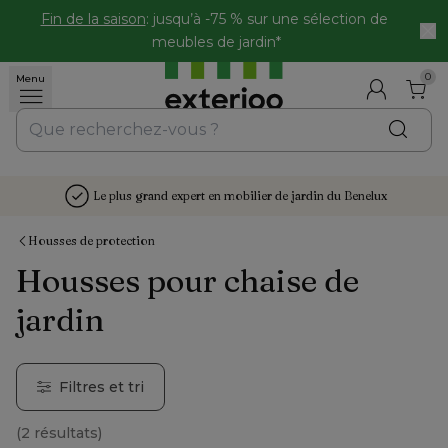
Fin de la saison
: jusqu’à -75 % sur une sélection de 
meubles de jardin*
0
Menu
Le plus grand expert en mobilier de jardin du Benelux
Housses de protection
Housses pour chaise de
jardin
Filtres et tri
(
2 résultats
)