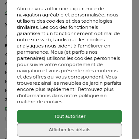
Cheque cadeau
Afin de vous offrir une expérience de
Contactez-nous 
navigation agréable et personnalisée, nous
utilisons des cookies et des technologies
Nos showrooms en Belgique
similaires. Les cookies fonctionnels
garantissent un fonctionnement optimal de
Arlon 
notre site web, tandis que les cookies
analytiques nous aident à l’améliorer en
Braine l'Alleud
permanence. Nous (et parfois nos
Charleroi
partenaires) utilisons les cookies personnels
Herstal
pour suivre votre comportement de
navigation et vous présenter des contenus
Namur
et des offres qui vous correspondent. Vous
Ninove
trouverez ainsi les meubles de jardin parfaits
encore plus rapidement ! Retrouvez plus
Knokke
d’informations dans notre politique en
Zaventem
matière de cookies.
Découvrez tous les showrooms
Tout autoriser
Inspiration
Afficher les détails
Tendances de jardin
Comment choisir ?