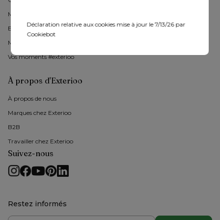
Materieaux
Déclaration relative aux cookies mise à jour le 7/13/26 par
Entretien
Cookiebot
Moments à l'exterieur
Vos moments #exterioo
À propos d'Exterioo
À propos de nous 
Marques chez Exterioo
B2B
Travailler chez Exterioo
Suivez-nous
Restez informés