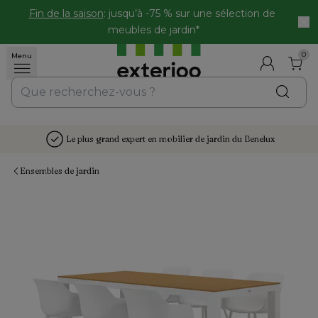
Fin de la saison
: jusqu’à -75 % sur une sélection de 
meubles de jardin*
0
Menu
Le plus grand expert en mobilier de jardin du Benelux
Ensembles de jardin