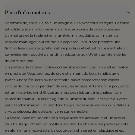
Plus d’informations
Ensemble de jardin Calzo a un design qui va avec tous les styles. La table
est solide grâce à la lourde armature et aux pieds de table plus épais.
L’armature de la table est en aluminium inoxydable, un matériau
robuste mais léger, qui est facile à déplacer. La surface présente une
finition lisse, de sorte qu’elle n’attire pas la saleté et est facile à entretenir.
Le revêtement poudré garantit la résistance aux UV et aux intempéries
de votre meuble.
Un plateau de table en polywood semble être en bois, mais est en réalité
en plastique. Vous profitez du style charmant du bois, tandis que le
plateau ne se fissurera ou ne se fendra pas et conservera son aspect
unique de bois brun pendant de longues années. Attention : le polywood
est un matériau synthétique qui n’est pas résistant à la chaleur. Une
source de chaleur - il peut s’agir de la lumière du soleil à travers du verre -
peut l'endommager. Utilisez donc toujours des sous-verre ou un plateau
si vous déposez des objets en verre sur le meuble.
La chaise Paco est une chaise à coque avec des accoudoirs et un dossier
plus hauts qui offrent un meilleur soutien. La chaise a des pieds élégants
en aluminium inoxydable. La coque de la chaise est en plastique et est