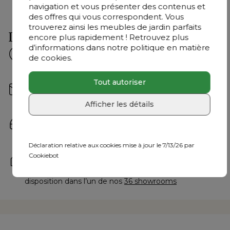
navigation et vous présenter des contenus et
des offres qui vous correspondent. Vous
trouverez ainsi les meubles de jardin parfaits
Besoin d'aide ?
encore plus rapidement ! Retrouvez plus
d’informations dans notre politique en matière
Questions fréquemment posées
de cookies.
Réponses rapides à vos questions.
Consultez-les ici
Tout autoriser
Écrivez-nous
Envoyez votre e-mail à 
bonjour@exterioo.be
Afficher les détails
Nous répondrons à votre question dès que possible.
Contactez-nous
+32 9 298 10 48
 | Du lundi au vendredi : 8h30 - 18h30 
Déclaration relative aux cookies mise à jour le 7/13/26 par
et le samedi : 9h30 - 18h
Cookiebot
Rendez-nous visite
Nos experts en meubles de jardin sont à votre 
disposition dans l’un de nos 
36 showrooms