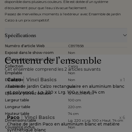
disponible dans plusieurs couleurs. Elle est dotée d’un système
d’écoulement pour que l’eau s’évacue facilement.
Passez de merveilleux moments à l’extérieur avec Ensemble de jardin
Calzo à un prix compétitif.
Spécifications
Numéro d'article Web
CB97858
Exposé dans le show-room
Non
Contenu de l’ensemble
Housse de protection inclus
Non
Collection
Calzo
Cet ensemble comprend les 2 articles suivants
Empilable
Non
Calzo
Vinci Basics
x
1
Extensible
Non
Table de jardin Calzo rectangulaire en aluminium blanc
Assemblé
Non
et polywood - Lg. 220 x Lrg. 100 x Haut. 74 cm
Epaisseur plateau de table
12 MILLIMETER
Largeur table
100 cm
Longeur table
220 cm
Hauteur table
74 cm
Paco
Vinci Basics
x
6
Dimensions table
Lg. 220 x Lrg. 100 x Haut. 74 cm
Chaise de jardin Paco en aluminium blanc et matiére
Coussin(s) inclus
Non
synthétique blanc