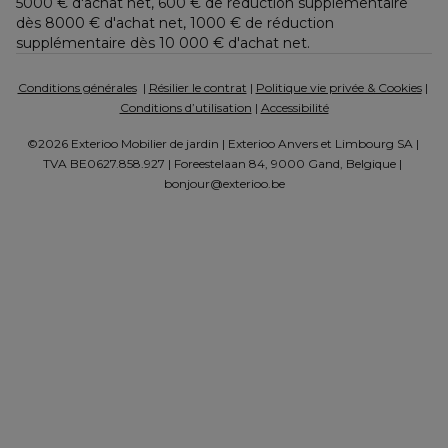
5000 € d'achat net, 600 € de réduction supplémentaire 
dès 8000 € d'achat net, 1000 € de réduction 
supplémentaire dès 10 000 € d'achat net.
Conditions générales
  | 
Résilier le contrat
 | 
Politique vie privée & Cookies
 | 
Conditions d’utilisation
 | 
Accessibilité
©2026 Exterioo Mobilier de jardin | Exterioo Anvers et Limbourg SA | 
TVA BE0627.858.927 | Foreestelaan 84, 9000 Gand, Belgique | 
bonjour@exterioo.be