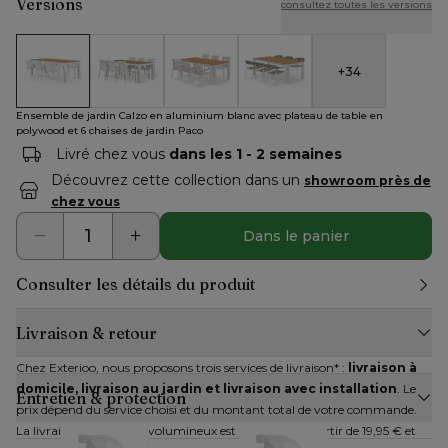
Versions
consultez toutes les versions
+
34
Ensemble de jardin Calzo en aluminium blanc avec plateau de
Ensemble de jardin Calzo en aluminium blanc avec 
Calzo ensemble de jardin rectangulaire 
Calzo ensemble de jardin rec
Ensemble de jardin Calzo en aluminium blanc avec plateau de table en
polywood et 6 chaises de jardin Paco
Livré chez vous
dans les 1 - 2 semaines
Découvrez cette collection dans un
showroom près de
chez vous
Dans le panier
Consulter les détails du produit
Livraison & retour
Chez Exterioo, nous proposons trois services de livraison* : 
livraison à 
domicile, livraison au jardin et livraison avec installation
. Le 
Entretien & protection
prix dépend du service choisi et du montant total de votre commande. 
La livraison des articles volumineux est disponible à partir de 19,95 € et 