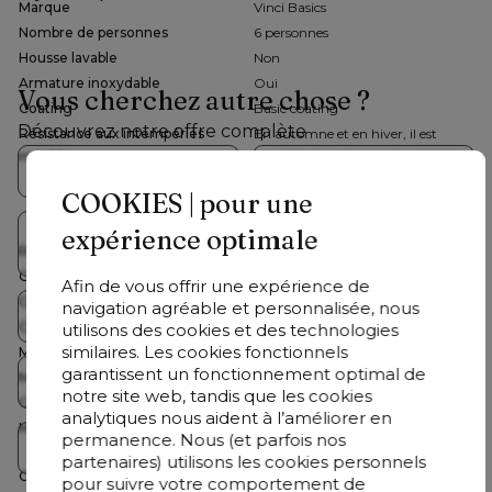
Marque
Vinci Basics
Nombre de personnes
6 personnes
Housse lavable
Non
Armature inoxydable
Oui
Vous cherchez autre chose ?
Coating
Basic coating
Découvrez notre offre complète
Résistance aux intempéries
En automne et en hiver, il est
meuble
conseillé de rentrer ce meuble de
Collections Bristol
Salons de jardin
jardin à l’intérieur ou de le
COOKIES | pour une
recouvrir d’une housse de
protection.
expérience optimale
Table de jardin avec
Tables de jardin
Résistance à l'eau conduit
chaises
Non
Garantie
Garantie de 2 ans
Afin de vous offrir une expérience de
Couleur assise
Blanc
navigation agréable et personnalisée, nous
Chaises de jardin
Chaises longues
Couleur plateau de table
Naturel
utilisons des cookies et des technologies
similaires. Les cookies fonctionnels
Matériau assise
Matière synthétique
garantissent un fonctionnement optimal de
Matériau plateau de table
Polywood
Parasols
Accessoires
notre site web, tandis que les cookies
Couleur
Blanc, Naturel
analytiques nous aident à l’améliorer en
Matériau
Aluminium, Matière synthétique,
permanence. Nous (et parfois nos
À saisir
Polywood
partenaires) utilisons les cookies personnels
Couleur detail plateau de table
Naturel
pour suivre votre comportement de