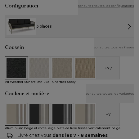
Configuration
consultez toutes les configurations
3 places
Coussin
consultez tous les tissus
+
77
All Weather Sunbrella® luxe - Chartres Sooty
All Weather Cosytica - Althea Off White
All Weather Cosytica - Althea Chalk
All Weather Cosytica - Althe
All Weather Sunbrella® luxe - Chartres Sooty
Couleur et matière
consultez toutes les variantes
+
7
Aluminium beige et corde large plate de luxe tissée vertical
Aluminium noir et corde ronde tissée carrée verti
Aluminium noir et corde ronde tissée ve
Aluminium beige et corde ron
Aluminium beige et corde large plate de luxe tissée verticalement beige
Livré chez vous
dans les 7 - 8 semaines