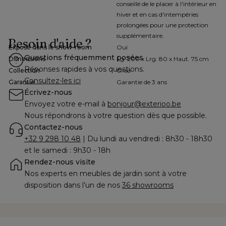
conseillé de le placer à l'intérieur en
hiver et en cas d'intempéries
prolongées pour une protection
supplémentaire.
Besoin d'aide ?
Exposé dans le show-room
Oui
Questions fréquemment posées
Dimensions
Lg. 200 x Lrg. 80 x Haut. 75 cm
Réponses rapides à vos questions.
Collection
Orso
Consultez-les ici
Garantie
Garantie de 3 ans
Écrivez-nous
Envoyez votre e-mail à 
bonjour@exterioo.be
Nous répondrons à votre question dès que possible.
Contactez-nous
+32 9 298 10 48
 | Du lundi au vendredi : 8h30 - 18h30 
et le samedi : 9h30 - 18h
Rendez-nous visite
Nos experts en meubles de jardin sont à votre 
disposition dans l’un de nos 
36 showrooms