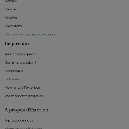
Namur
Ninove
Knokke
Zaventem
Découvrez tous les showrooms
Inspiration
Tendances de jardin
Comment choisir ?
Materieaux
Entretien
Moments à l'exterieur
Vos moments #exterioo
À propos d'Exterioo
À propos de nous 
Marques chez Exterioo