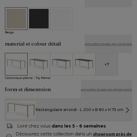
Beige
Noir
Blanc
Beige
material et colour détail
consultez toutes les variantes
+
7
Céramique pleine - Taj Mahal
Céramique pleine - Aspen Grey
Céramique pleine - Basalt Black
Céramique pleine - Black Obs
Céramique pleine - Taj Mahal
form et dimenssion
consultez toutes les dimensions
Rectangulaire arrondi - L 200 x B 80 x H 75 cm
Livré chez vous
dans les 5 - 6 semaines
Découvrez cette collection dans un
showroom près de