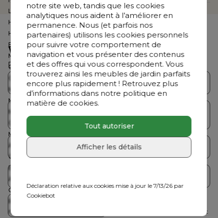
notre site web, tandis que les cookies
Largeur
80 cm
analytiques nous aident à l’améliorer en
Hauteur
75 cm
permanence. Nous (et parfois nos
Housse de protection inclus
Non
partenaires) utilisons les cookies personnels
pour suivre votre comportement de
Extensible
Non
Vous cherchez autre chose ?
navigation et vous présenter des contenus
Marque
Bristol à la carte
et des offres qui vous correspondent. Vous
Découvrez notre offre complète
Couleur armature
Beige
trouverez ainsi les meubles de jardin parfaits
Couleur plateau de table
Beige
Collections Bristol
Salons de jardin
encore plus rapidement ! Retrouvez plus
Matériau armature
Aluminium
d’informations dans notre politique en
Matériau plateau de table
Céramique pleine
matière de cookies.
Table de jardin avec
Nombre de personnes
4 à 6 personnes
Tables de jardin
chaises
Couleur
Beige
Tout autoriser
Matériau
Aluminium, Céramique pleine
Assemblé
Non
Chaises de jardin
Chaises longues
Afficher les détails
Couleur detail plateau de table
Taj Mahal
Epaisseur plateau de table
6 MILLIMETER
Parasols
Accessoires
Armature inoxydable
Oui
Déclaration relative aux cookies mise à jour le 7/13/26 par
Coating
Premium coating
Cookiebot
Résistance aux intempéries
Ce mobilier de jardin peut être
À saisir
meuble
laissé à l'extérieur en été, mais il est