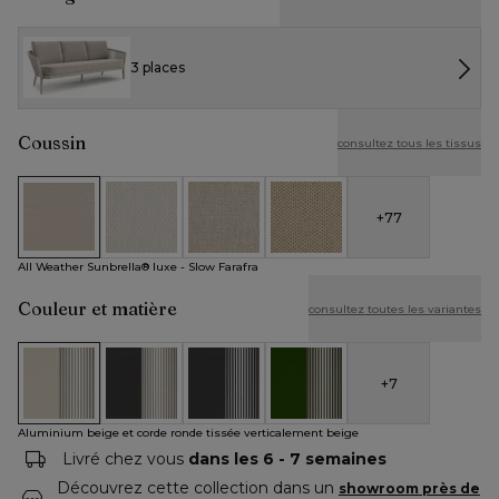
3 places
Coussin
consultez tous les tissus
+
77
All Weather Sunbrella® luxe - Slow Farafra
All Weather Cosytica - Althea Off White
All Weather Cosytica - Althea Chalk
All Weather Cosytica - Althe
All Weather Sunbrella® luxe - Slow Farafra
Couleur et matière
consultez toutes les variantes
+
7
Aluminium beige et corde ronde tissée verticalement beige
Aluminium noir et corde ronde tissée carrée verti
Aluminium noir et corde ronde tissée ve
Aluminium vert et corde rond
Aluminium beige et corde ronde tissée verticalement beige
Livré chez vous
dans les 6 - 7 semaines
Découvrez cette collection dans un
showroom près de