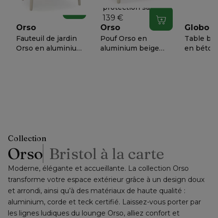
textilène
29,90 €
protection salon de
Dans le panier
jardin Orso 3-pl - L
139 €
Dans le panier
214 cm x Larg 82
Orso
Orso
Globo
cm x H 68 cm
Fauteuil de jardin
Pouf Orso en
Table ba
Orso en aluminium
aluminium beige
en béton 
beige en corde
et coussins en all
Lg. 120 x 
ronde tissée
weather
Haut. 34
999,-
449,-
ou
−
50 %
=
ou
−
50 %
=
ou
−
50 
verticalement
sunbrella® luxe
prix net
prix net
prix net
beige et coussins
Slow Farafra
en all weather
sunbrella® luxe
Slow Farafra
Collection
Orso
Bristol à la carte
Moderne, élégante et accueillante. La collection Orso 
transforme votre espace extérieur grâce à un design doux 
et arrondi, ainsi qu’à des matériaux de haute qualité : 
aluminium, corde et teck certifié. Laissez-vous porter par 
les lignes ludiques du lounge Orso, alliez confort et 