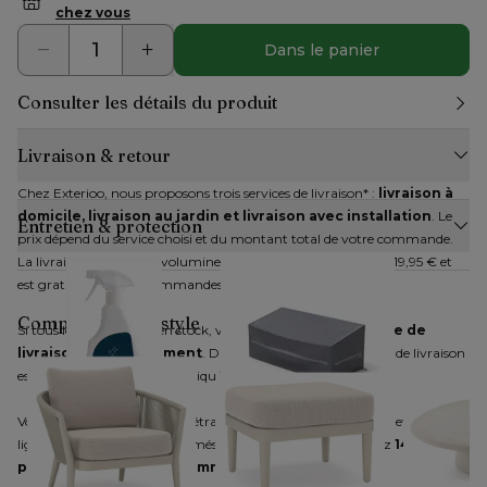
chez vous
Dans le panier
Consulter les détails du produit
Livraison & retour
Chez Exterioo, nous proposons trois services de livraison* : 
livraison à 
domicile, livraison au jardin et livraison avec installation
. Le 
Entretien & protection
prix dépend du service choisi et du montant total de votre commande. 
La livraison des articles volumineux est disponible à partir de 19,95 € et 
est gratuite pour les commandes plus élevées.
Complétez votre style
Si tous les articles sont en stock, vous pouvez choisir une 
date de 
livraison immédiatement
. Dans le cas contraire, un délai de livraison 
estimatif vous sera communiqué.
Vous disposez d'un droit de rétractation pour les produits achetés en 
ligne. Après nous avoir informés de votre décision, vous avez 
14 jours 
Bristol nettoyant
Orso
pour retourner votre commande
.
résine tressée /
Housse de