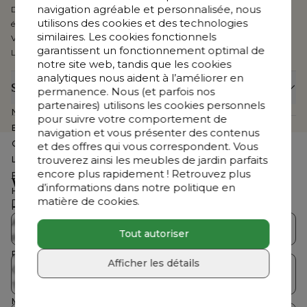
navigation agréable et personnalisée, nous
Disponible en couleurs et motifs différents, Sunbrella® Luxe peut
utilisons des cookies et des technologies
également habiller votre parasol, un pouf, des coussins décoratifs, etc.
similaires. Les cookies fonctionnels
Vous bénéficiez en outre de 5 ans de garantie sur les tissus Sunbrella®
garantissent un fonctionnement optimal de
Luxe.
notre site web, tandis que les cookies
analytiques nous aident à l’améliorer en
Spécifications
permanence. Nous (et parfois nos
partenaires) utilisons les cookies personnels
Numéro d'article Web
CB39878501
pour suivre votre comportement de
Exposé dans le show-room
Non
navigation et vous présenter des contenus
Collection
Orso
et des offres qui vous correspondent. Vous
trouverez ainsi les meubles de jardin parfaits
Largeur
210 cm
encore plus rapidement ! Retrouvez plus
Profondeur
80 cm
Vous cherchez autre chose ?
d’informations dans notre politique en
Hauteur
67 cm
matière de cookies.
Découvrez notre offre complète
Hauteur assise
30 cm
Assemblé
Non
Collections Bristol
Salons de jardin
Tout autoriser
Profondeur coussin dossier
20 cm
Profondeur coussin d'assise
14 cm
Afficher les détails
Table de jardin avec
Coussin(s) inclus
Oui
Tables de jardin
chaises
Table basse incluse
Non
Marque
Bristol à la carte