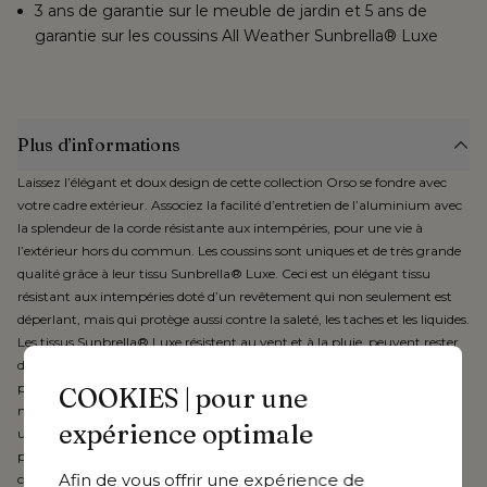
3 ans de garantie sur le meuble de jardin et 5 ans de
garantie sur les coussins All Weather Sunbrella® Luxe
Plus d’informations
Laissez l’élégant et doux design de cette collection Orso se fondre avec
votre cadre extérieur. Associez la facilité d’entretien de l’aluminium avec
la splendeur de la corde résistante aux intempéries, pour une vie à
l’extérieur hors du commun. Les coussins sont uniques et de très grande
qualité grâce à leur tissu Sunbrella® Luxe. Ceci est un élégant tissu
résistant aux intempéries doté d’un revêtement qui non seulement est
déperlant, mais qui protège aussi contre la saleté, les taches et les liquides.
Les tissus Sunbrella® Luxe résistent au vent et à la pluie, peuvent rester
dehors toute l’année et, de plus, ne décolorent pas et ne s’usent pas
pendant très longtemps grâce à leur fibre acrylique teintée dans la
COOKIES | pour une
masse. Dans la gamme Bristol À La Carte, le tissu respirant est associé à
expérience optimale
une double couche de mousse « quick dry », une mousse confortable à
pores ouverts qui ne retient pas l’eau et sèche rapidement. Tous les
Afin de vous offrir une expérience de
coussins sont dotés d’une fermeture éclair et sont lavables en machine.