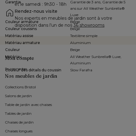
Garantie
Garantie de 3 ans, Garantie de 5
et le samedi : 9h30 - 18h
ans sur All Weather Sunbrella®
Rendez-nous visite
Luxe
Nos experts en meubles de jardin sont à votre 
Couleur armature
Beige
disposition dans l’un de nos 
36 showrooms
Couleur coussins
Beige
Matériau assise
Textilène simple
Matériau armature
Aluminium
Couleur
Beige
Matériau
All Weather Sunbrella® Luxe,
Mon compte
Aluminium
Se connecter
Couleur des détails du coussin
Slow Farafra
Nos meubles de jardin
Collections Bristol 
Salons de jardin
Table de jardin avec chaises
Tables de jardin
Chaises de jardin 
Chaises longues