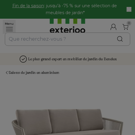
Fin de la saison
: jusqu’à -75 % sur une sélection de 
meubles de jardin*
0
Menu
Le plus grand expert en mobilier de jardin du Benelux
Salons de jardin en aluminium