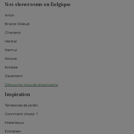
Nos showrooms en Belgique
Arlon 
Braine l'Alleud
Charleroi
Herstal
Namur
Ninove
Knokke
Zaventem
Découvrez tous les showrooms
Inspiration
Tendances de jardin
Comment choisir ?
Materieaux
Entretien