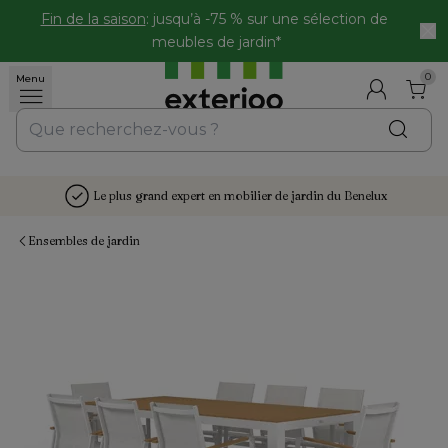
Fin de la saison
: jusqu’à -75 % sur une sélection de 
meubles de jardin*
0
Menu
Le plus grand expert en mobilier de jardin du Benelux
Ensembles de jardin