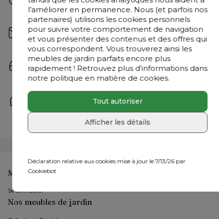
Réponses rapides à vos questions.
l’améliorer en permanence. Nous (et parfois nos
partenaires) utilisons les cookies personnels
Consultez-les ici
pour suivre votre comportement de navigation
Écrivez-nous
et vous présenter des contenus et des offres qui
Envoyez votre e-mail à 
bonjour@exterioo.be
vous correspondent. Vous trouverez ainsi les
Nous répondrons à votre question dès que possible.
meubles de jardin parfaits encore plus
Contactez-nous
rapidement ! Retrouvez plus d’informations dans
+32 9 298 10 48
 | Du lundi au vendredi : 8h30 - 18h30 
notre politique en matière de cookies.
et le samedi : 9h30 - 18h
Rendez-nous visite
Tout autoriser
Nos experts en meubles de jardin sont à votre 
disposition dans l’un de nos 
36 showrooms
Afficher les détails
Déclaration relative aux cookies mise à jour le 7/13/26 par
Cookiebot
Mon compte
Se connecter
Nos meubles de jardin