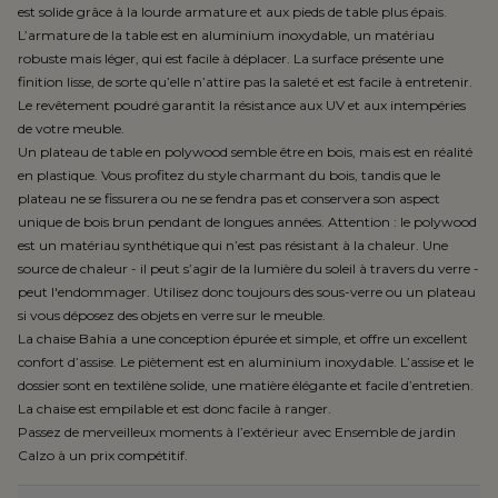
est solide grâce à la lourde armature et aux pieds de table plus épais.
L’armature de la table est en aluminium inoxydable, un matériau
robuste mais léger, qui est facile à déplacer. La surface présente une
finition lisse, de sorte qu’elle n’attire pas la saleté et est facile à entretenir.
Le revêtement poudré garantit la résistance aux UV et aux intempéries
de votre meuble.
Un plateau de table en polywood semble être en bois, mais est en réalité
en plastique. Vous profitez du style charmant du bois, tandis que le
plateau ne se fissurera ou ne se fendra pas et conservera son aspect
unique de bois brun pendant de longues années. Attention : le polywood
est un matériau synthétique qui n’est pas résistant à la chaleur. Une
source de chaleur - il peut s’agir de la lumière du soleil à travers du verre -
peut l'endommager. Utilisez donc toujours des sous-verre ou un plateau
si vous déposez des objets en verre sur le meuble.
La chaise Bahia a une conception épurée et simple, et offre un excellent
confort d’assise. Le piètement est en aluminium inoxydable. L’assise et le
dossier sont en textilène solide, une matière élégante et facile d’entretien.
La chaise est empilable et est donc facile à ranger.
Passez de merveilleux moments à l’extérieur avec Ensemble de jardin
Calzo à un prix compétitif.