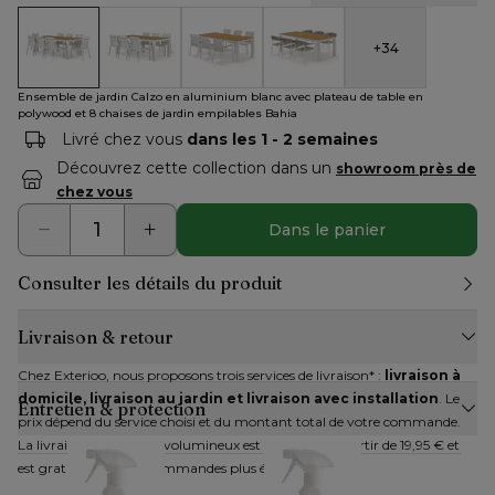
+
34
Ensemble de jardin Calzo en aluminium blanc avec plateau de
Ensemble de jardin Calzo en aluminium blanc avec 
Calzo ensemble de jardin rectangulaire 
Calzo ensemble de jardin rec
Ensemble de jardin Calzo en aluminium blanc avec plateau de table en
polywood et 8 chaises de jardin empilables Bahia
Livré chez vous
dans les 1 - 2 semaines
Découvrez cette collection dans un
showroom près de
chez vous
Dans le panier
Consulter les détails du produit
Livraison & retour
Chez Exterioo, nous proposons trois services de livraison* : 
livraison à 
domicile, livraison au jardin et livraison avec installation
. Le 
Entretien & protection
prix dépend du service choisi et du montant total de votre commande. 
La livraison des articles volumineux est disponible à partir de 19,95 € et 
est gratuite pour les commandes plus élevées.