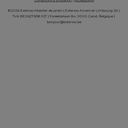
Conditions d’utilisation
 | 
Accessibilité
©2026 Exterioo Mobilier de jardin | Exterioo Anvers et Limbourg SA | 
TVA BE0627.858.927 | Foreestelaan 84, 9000 Gand, Belgique | 
bonjour@exterioo.be