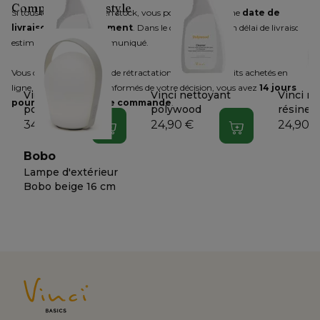
Complétez votre style
Si tous les articles sont en stock, vous pouvez choisir une 
date de 
livraison immédiatement
. Dans le cas contraire, un délai de livraison 
estimatif vous sera communiqué.
Vous disposez d'un droit de rétractation pour les produits achetés en 
ligne. Après nous avoir informés de votre décision, vous avez 
14 jours 
Vinci protecteur
Vinci nettoyant
Vinci n
pour retourner votre commande
.
polywood
polywood
résine t
textilèn
34,90 €
24,90 €
24,90 
Dans le panier
Dans le panier
Bobo
Lampe d'extérieur
Bobo beige 16 cm