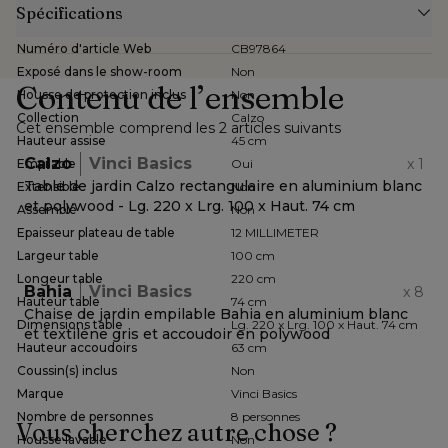
Spécifications
Numéro d'article Web
CB97864
Exposé dans le show-room
Non
Contenu de l’ensemble
Housse de protection inclus
Non
Collection
Calzo
Cet ensemble comprend les 2 articles suivants
Hauteur assise
45 cm
Calzo
Vinci Basics
x
1
Empilable
Oui
Table de jardin Calzo rectangulaire en aluminium blanc
Extensible
Non
et polywood - Lg. 220 x Lrg. 100 x Haut. 74 cm
Assemblé
Non
Epaisseur plateau de table
12 MILLIMETER
Largeur table
100 cm
Longeur table
220 cm
Bahia
Vinci Basics
x
8
Hauteur table
74 cm
Chaise de jardin empilable Bahia en aluminium blanc
Dimensions table
Lg. 220 x Lrg. 100 x Haut. 74 cm
et textiléne gris et accoudoir en polywood
Hauteur accoudoirs
63 cm
Coussin(s) inclus
Non
Marque
Vinci Basics
Nombre de personnes
8 personnes
Vous cherchez autre chose ?
Housse lavable
Non