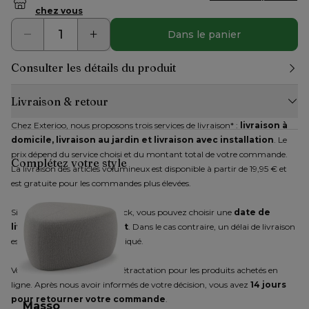
chez vous
Dans le panier
Consulter les détails du produit
Livraison & retour
Chez Exterioo, nous proposons trois services de livraison* : 
livraison à 
domicile, livraison au jardin et livraison avec installation
. Le 
prix dépend du service choisi et du montant total de votre commande. 
Complétez votre style
La livraison des articles volumineux est disponible à partir de 19,95 € et 
est gratuite pour les commandes plus élevées.
Si tous les articles sont en stock, vous pouvez choisir une 
date de 
livraison immédiatement
. Dans le cas contraire, un délai de livraison 
estimatif vous sera communiqué.
Vous disposez d'un droit de rétractation pour les produits achetés en 
ligne. Après nous avoir informés de votre décision, vous avez 
14 jours 
pour retourner votre commande
.
Masso