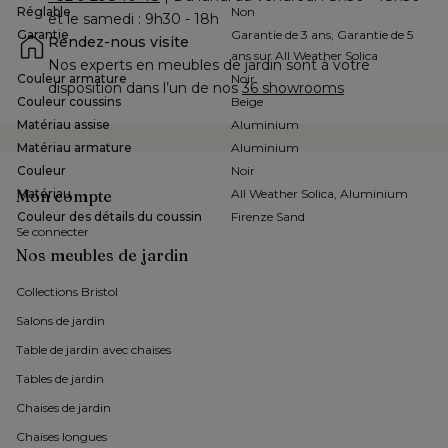
Réglable
Non
et le samedi : 9h30 - 18h
Garantie
Garantie de 3 ans, Garantie de 5
Rendez-nous visite
ans sur All Weather Solica
Nos experts en meubles de jardin sont à votre 
Couleur armature
Noir
disposition dans l’un de nos 
36 showrooms
Couleur coussins
Beige
Matériau assise
Aluminium
Matériau armature
Aluminium
Couleur
Noir
Mon compte
Matériau
All Weather Solica, Aluminium
Couleur des détails du coussin
Firenze Sand
Se connecter
Nos meubles de jardin
Collections Bristol 
Salons de jardin
Table de jardin avec chaises
Tables de jardin
Chaises de jardin 
Chaises longues