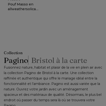
Pouf Masso en
allweathersolica
firenze sand - Lrg.
60 x Prof. 60 x
389,-
ou
−
50 %
=
Haut. 35 cm
prix net
Collection
Pagino
Bristol à la carte
Fusionnez nature, habitat et plaisir de la vie en plein air avec 
la collection Pagino de Bristol à la carte. Une collection 
raffinée et authentique qui offre le mariage idéal entre la 
fonctionnalité et l’ambiance. Pagino est aussi variée que la 
nature. Ouvrez votre jardin avec un aménagement 
spacieux et des matériaux de qualité. Désormais, le plus bel 
endroit où passer du temps sera là où se trouvera votre 
Pagino.