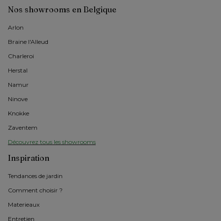
Nos showrooms en Belgique
Arlon 
Braine l'Alleud
Charleroi
Herstal
Namur
Ninove
Knokke
Zaventem
Découvrez tous les showrooms
Inspiration
Tendances de jardin
Comment choisir ?
Materieaux
Entretien