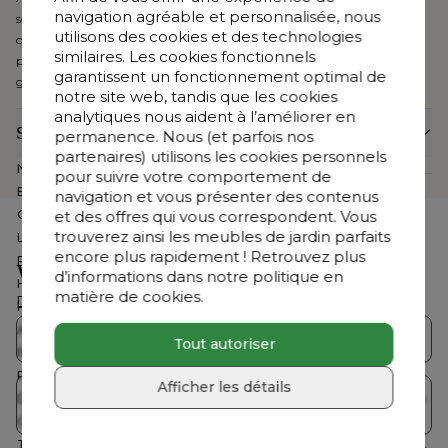
navigation agréable et personnalisée, nous
séchage rapide. Cette mousse confortable, avec sa structure à pores
utilisons des cookies et des technologies
ouverts, ne retient pas l’eau et sèche très rapidement, ce qui est idéal
similaires. Les cookies fonctionnels
pour une utilisation en extérieur. Vous bénéficiez en outre de 5 ans de
garantissent un fonctionnement optimal de
garantie sur les tissus Solica.
notre site web, tandis que les cookies
analytiques nous aident à l’améliorer en
Spécifications
permanence. Nous (et parfois nos
partenaires) utilisons les cookies personnels
Numéro d'article Web
CB3981658
pour suivre votre comportement de
Exposé dans le show-room
Non
navigation et vous présenter des contenus
et des offres qui vous correspondent. Vous
Collection
Pagino
trouverez ainsi les meubles de jardin parfaits
Largeur
160 cm
encore plus rapidement ! Retrouvez plus
Profondeur
100 cm
Vous cherchez autre chose ?
d’informations dans notre politique en
Hauteur
70 cm
matière de cookies.
Découvrez notre offre complète
Hauteur assise
21 cm
Assemblé
Non
Collections Bristol
Salons de jardin
Tout autoriser
Profondeur coussin dossier
12 cm
Profondeur coussin d'assise
12 cm
Afficher les détails
Table de jardin avec
Dimensions
Lrg. 160 x Prof. 100 x Haut. 70 cm
Tables de jardin
chaises
Coussin(s) inclus
Oui
Table basse incluse
Non