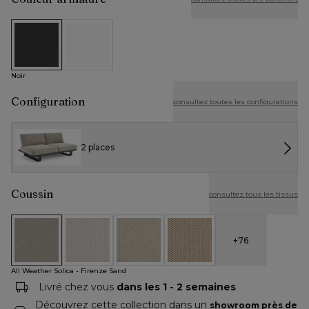
Noir
Blanc
Noir
Configuration
consultez toutes les configurations
2 places
Coussin
consultez tous les tissus
+
76
All Weather Solica - Firenze Sand
All Weather Cosytica - Althea Off White
All Weather Cosytica - Althea Chalk
All Weather Cosytica - Althe
All Weather Solica - Firenze Sand
Livré chez vous
dans les 1 - 2 semaines
Découvrez cette collection dans un
showroom près de