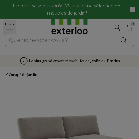
Fin de la saison
: jusqu’à -75 % sur une sélection de 
meubles de jardin*
0
Menu
Le plus grand expert en mobilier de jardin du Benelux
Canapé de jardin