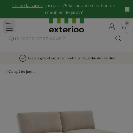
Fin de la saison
: jusqu’à -75 % sur une sélection de 
meubles de jardin*
0
Menu
Le plus grand expert en mobilier de jardin du Benelux
Canapé de jardin