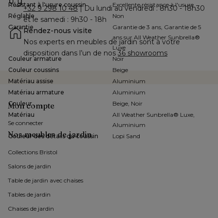
Résistant à l'usure coussin
Excellente résistance à l'usure
+32 9 298 10 48
 | Du lundi au vendredi : 8h30 - 18h30 
Réglable
Non
et le samedi : 9h30 - 18h
Garantie
Garantie de 3 ans, Garantie de 5
Rendez-nous visite
ans sur All Weather Sunbrella®
Nos experts en meubles de jardin sont à votre 
Luxe
disposition dans l’un de nos 
36 showrooms
Couleur armature
Noir
Couleur coussins
Beige
Matériau assise
Aluminium
Matériau armature
Aluminium
Couleur
Beige, Noir
Mon compte
Matériau
All Weather Sunbrella® Luxe,
Se connecter
Aluminium
Nos meubles de jardin
Couleur des détails du coussin
Lopi Sand
Collections Bristol 
Salons de jardin
Table de jardin avec chaises
Tables de jardin
Chaises de jardin 