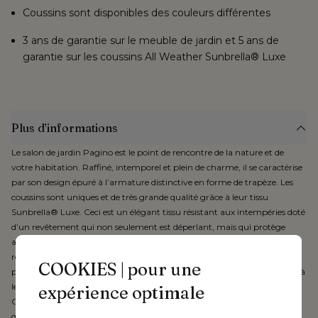
Coussins sont disponibles des couleurs différentes
3 ans de garantie sur le meuble de jardin et 5 ans de
garantie sur les coussins All Weather Sunbrella® Luxe
Plus d’informations
Le salon de jardin Pagino est le point de rencontre de la nature et de
votre habitation. Raffiné, intemporel et plein de charme, il se caractérise
par son design épuré à l’armature distinctive en forme de trapèze. Les
coussins sont uniques et de très grande qualité grâce à leur tissu
Sunbrella® Luxe. Ceci est un élégant tissu résistant aux intempéries doté
d’un revêtement qui non seulement est déperlant, mais qui protège
aussi contre la saleté, les taches et les liquides. Les tissus Sunbrella® Luxe
résistent au vent et à la pluie, peuvent rester dehors toute l’année et, de
COOKIES | pour une
plus, ne décolorent pas et ne s’usent pas pendant très longtemps grâce à
leur fibre acrylique teintée dans la masse. Dans la gamme Bristol À La
expérience optimale
Carte, le tissu respirant est associé à une double couche de mousse «
quick dry », une mousse confortable à pores ouverts qui ne retient pas