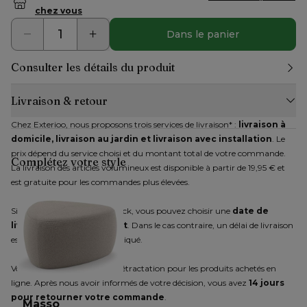
chez vous
Dans le panier
Consulter les détails du produit
Livraison & retour
Chez Exterioo, nous proposons trois services de livraison* : 
livraison à 
domicile, livraison au jardin et livraison avec installation
. Le 
prix dépend du service choisi et du montant total de votre commande. 
Complétez votre style
La livraison des articles volumineux est disponible à partir de 19,95 € et 
est gratuite pour les commandes plus élevées.
Si tous les articles sont en stock, vous pouvez choisir une 
date de 
livraison immédiatement
. Dans le cas contraire, un délai de livraison 
estimatif vous sera communiqué.
Vous disposez d'un droit de rétractation pour les produits achetés en 
ligne. Après nous avoir informés de votre décision, vous avez 
14 jours 
pour retourner votre commande
.
Masso