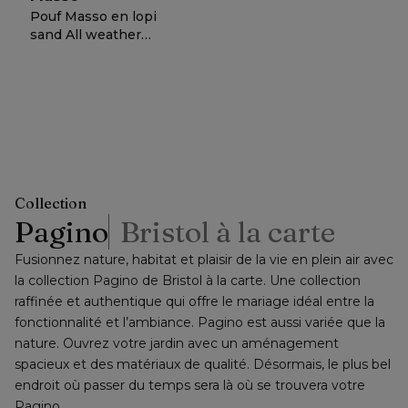
Pouf Masso en lopi
sand All weather
sunbrella® luxe -
Lrg. 60 x Prof. 60 x
379,-
ou
−
50 %
=
Haut. 35 cm
prix net
Collection
Pagino
Bristol à la carte
Fusionnez nature, habitat et plaisir de la vie en plein air avec 
la collection Pagino de Bristol à la carte. Une collection 
raffinée et authentique qui offre le mariage idéal entre la 
fonctionnalité et l’ambiance. Pagino est aussi variée que la 
nature. Ouvrez votre jardin avec un aménagement 
spacieux et des matériaux de qualité. Désormais, le plus bel 
endroit où passer du temps sera là où se trouvera votre 
Pagino.