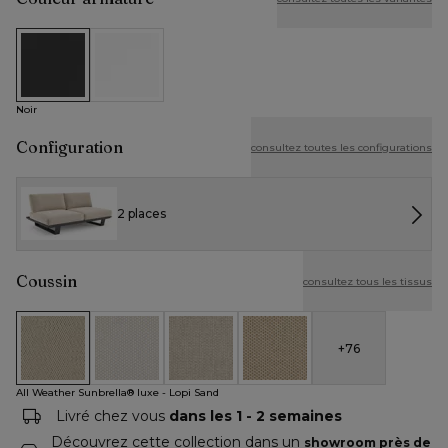
Noir
Blanc
Noir
Configuration
consultez toutes les configurations
2 places
Coussin
consultez tous les tissus
+
76
All Weather Sunbrella® luxe - Lopi Sand
All Weather Cosytica - Althea Off White
All Weather Cosytica - Althea Chalk
All Weather Cosytica - Althe
All Weather Sunbrella® luxe - Lopi Sand
Livré chez vous
dans les 1 - 2 semaines
Découvrez cette collection dans un
showroom près de