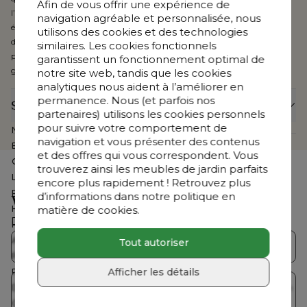
Afin de vous offrir une expérience de
l’eau et sèche rapidement. Tous les coussins sont dotés d’une fermeture
navigation agréable et personnalisée, nous
éclair et sont lavables en machine. Disponible en couleurs et motifs
utilisons des cookies et des technologies
différents, Sunbrella® Luxe peut également habiller votre parasol, un
similaires. Les cookies fonctionnels
pouf, des coussins décoratifs, etc. Vous bénéficiez en outre de 5 ans de
garantissent un fonctionnement optimal de
garantie sur les tissus Sunbrella® Luxe.
notre site web, tandis que les cookies
analytiques nous aident à l’améliorer en
permanence. Nous (et parfois nos
Spécifications
partenaires) utilisons les cookies personnels
pour suivre votre comportement de
Numéro d'article Web
CB3981640
navigation et vous présenter des contenus
Exposé dans le show-room
Non
et des offres qui vous correspondent. Vous
Collection
Pagino
trouverez ainsi les meubles de jardin parfaits
Largeur
160 cm
encore plus rapidement ! Retrouvez plus
Profondeur
100 cm
d’informations dans notre politique en
Vous cherchez autre chose ?
matière de cookies.
Hauteur
70 cm
Découvrez notre offre complète
Hauteur assise
21 cm
Assemblé
Non
Tout autoriser
Collections Bristol
Salons de jardin
Profondeur coussin dossier
12 cm
Afficher les détails
Profondeur coussin d'assise
12 cm
Table de jardin avec
Dimensions
Lrg. 160 x Prof. 100 x Haut. 70 cm
Tables de jardin
chaises
Coussin(s) inclus
Oui