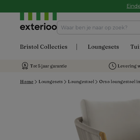
Einde
Bristol Collecties
Loungesets
Tui
Tot 5 jaar garantie
Levering w
Home
Loungesets
Loungestoel
Orso loungestoel in