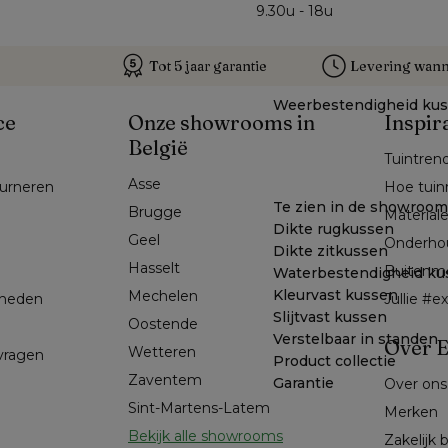
9.30u - 18u
Tot 5 jaar garantie
Levering wanne
Weerbestendigheid ku
ce
Onze showrooms in
Inspir
België
Tuintren
Asse 
ourneren
Hoe tuin
Te zien in de showroom
Brugge
Material
Dikte rugkussen
Geel 
Onderho
Dikte zitkussen
Hasselt 
Buitenm
Waterbestendigheid ku
Kleurvast kussen
Mechelen
kheden
Jullie #
Slijtvast kussen
Oostende
Verstelbaar in standen
Over E
Wetteren
 vragen
Product collectie
Zaventem
Garantie
Over ons
Sint-Martens-Latem
Merken
Bekijk alle showrooms
Zakelijk 