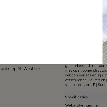
290 x B 110 x H
ronde rope
luxe vlakke rope
 cm
met Natte Charc
Chine all weathe
sunbrella® luxe
Meer informatie
kussen
De Orso Lounge vormt e
t
weefwerk te combineren 
uniek en uiterst kwalitat
dgeweven
een stijlvolle, weerbeste
waterafstotend is maar o
Sunbrella® Luxe stof is 
chillende kleuren en
blijven en toont zich jaren
gekleurde acrylvezel. De
gecombineerd met een du
arantie op All Weather
met open poriënstructuur
hebben een rits en zijn m
verschillende kleuren en 
sierkussens, etc. Bij Sunb
Specificaties
Webartikelnummer