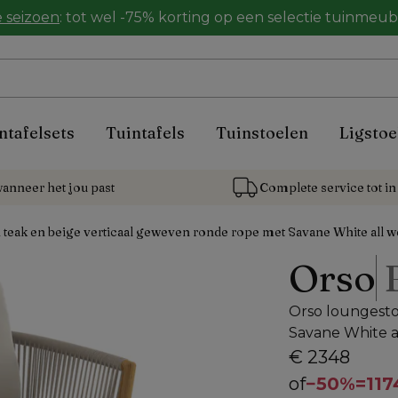
 seizoen
: tot wel -75% korting op een selectie tuinmeu
ntafelsets
Tuintafels
Tuinstoelen
Ligstoe
anneer het jou past
Complete service tot in 
 teak en beige verticaal geweven ronde rope met Savane White all w
Orso
Orso loungesto
Savane White a
€ 2348
of
−
50%
=
117