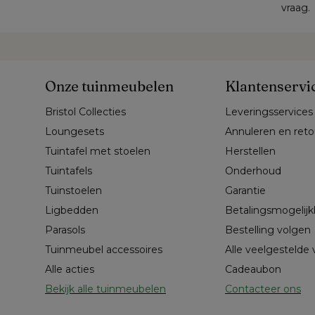
vraag.
Onze tuinmeubelen
Klantenservi
Bristol Collecties
Leveringsservices
Loungesets
Annuleren en ret
Tuintafel met stoelen
Herstellen
Tuintafels
Onderhoud
Tuinstoelen
Garantie
Ligbedden
Betalingsmogelij
Parasols
Bestelling volgen
Tuinmeubel accessoires
Alle veelgestelde
Alle acties
Cadeaubon
Bekijk alle tuinmeubelen
Contacteer ons