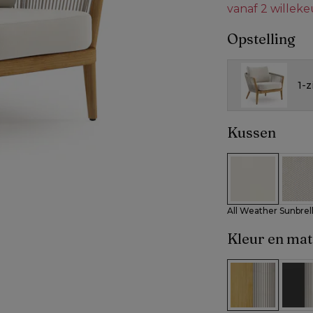
vanaf 2 willek
Opstelling
1-z
Kussen
All Weather S
All W
All Weather Sunbrel
Kleur en mat
Teak en beige
Zwart