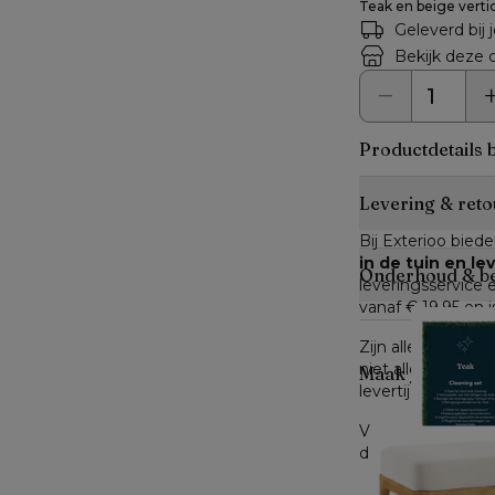
Teak en beige vert
Geleverd bij 
Bekijk deze c
Productdetails 
Levering & reto
Bij Exterioo biede
in de tuin en l
Onderhoud & b
leveringsservice e
vanaf € 19,95 en i
Zijn alle artikele
niet alle artikele
Maak je look c
levertijd.
Voor producten di
dit hebt gemeld, 