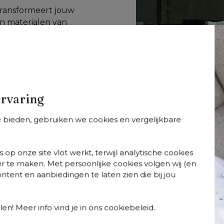
 transformeert jouw 
n materialen van 
 teak. Dans mee op de 
ort met elegantie 
ouw tuin of terras 
rfijning met 
e bovenste plank, 
ervaring
te bieden, gebruiken we cookies en vergelijkbare
 op onze site vlot werkt, terwijl analytische cookies
r te maken. Met persoonlijke cookies volgen wij (en
tent en aanbiedingen te laten zien die bij jou
so
Orso
Orso
+
varianten
+
varianten
+
varian
so tuintafel
Orso tuinstoel in
Orso loungeban
en! Meer info vind je in ons cookiebeleid.
chthoekig
teak en beige
in teak en beige
gerond in teak -
verticaal geweven
verticaal gewev