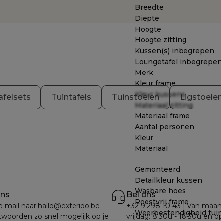
Breedte
Diepte
Hoogte
Hoogte zitting
Kussen(s) inbegrepen
Loungetafel inbegrepe
Merk
Kleur frame
Kleur kussens
afelsets
Tuintafels
Tuinstoelen
Ligstoele
Materiaal zitting
Materiaal frame
Aantal personen
Kleur
Materiaal
Gemonteerd
Detailkleur kussen
Wasbare hoes
ons
Bel ons
Roestvrij frame
e mail naar 
hallo@exterioo.be
+32 9 298 10 43
 | Van maan
Weerbestendigheid tui
woorden zo snel mogelijk op je 
vrijdag: 8.30u - 18.30u en o