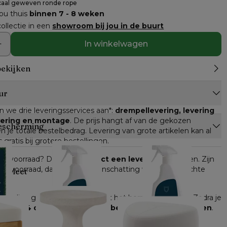
icaal geweven ronde rope
jou thuis
binnen 7 - 8 weken
ollectie in een
showroom bij jou in de buurt
In winkelwagen
bekijken
ur
n we drie leveringsservices aan*: 
drempellevering, levering 
evering en montage
. De prijs hangt af van de gekozen 
escherming
n je totale bestelbedrag. Levering van grote artikelen kan al 
s gratis bij grotere bestellingen.
n op voorraad? Dan kan je 
direct een leverdatum
 kiezen. Zijn 
n op voorraad, dan krijg je een inschatting van de verwachte 
ompleet
e online gekocht worden, geldt het herroepingsrecht. Zodra je 
heb je 
14 dagen de tijd om je bestelling terug te sturen
.