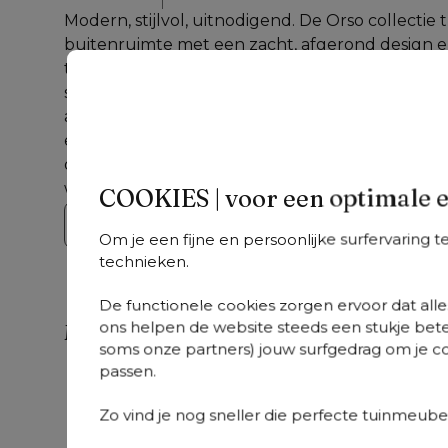
Modern, stijlvol, uitnodigend. De Orso collectie
buitenruimte met een zacht, afgerond design e
topkwaliteit: aluminium, rope en gecertificeerd
speelse lijnen van de Orso lounge, verzoen comf
aan de bijpassende Orso tuintafels en maak van j
een plek om weg te dromen. Orso combineert ve
ontspanning en biedt een buitenbeleving van d
waardoor elk moment buiten bijzonder wordt.
COOKIES | voor een optimale 
Bekijk de collectie
Om je een fijne en persoonlijke surfervaring 
technieken.
De functionele cookies zorgen ervoor dat alles
ons helpen de website steeds een stukje bete
Meer uit deze collectie
soms onze partners) jouw surfgedrag om je con
passen.
Orso
Orso
Or
+
varianten
+
varianten
Orso loungebank
Orso loungebank
Or
Zo vind je nog sneller die perfecte tuinmeubel
in teak en beige
in teak en beige
re
verticaal geweven
verticaal geweven
af