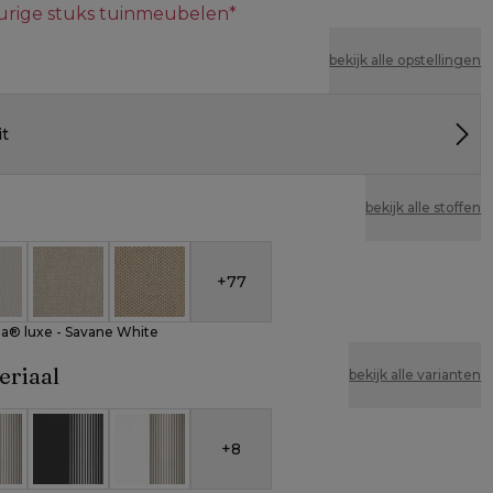
eurige stuks tuinmeubelen*
bekijk alle opstellingen
it
bekijk alle stoffen
+
77
unbrella® luxe - Savane White
eather Cosytica - Althea Off White
All Weather Cosytica - Althea Chalk
All Weather Cosytica - Althea Camel
la® luxe - Savane White
eriaal
bekijk alle varianten
+
8
 verticaal geweven ronde rope
 aluminium en beige verticaal geweven ronde rope
Zwart aluminium en zwart verticaal geweven ronde
Wit aluminium en beige verticaal geweven