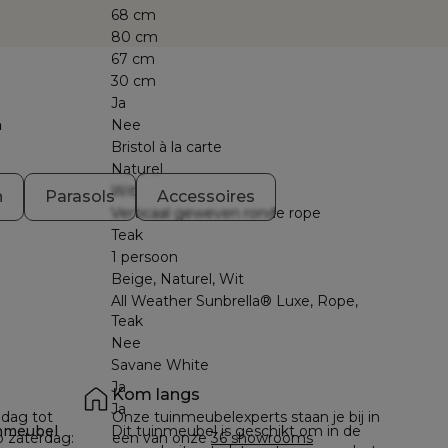
68 cm
80 cm
67 cm
30 cm
Ja
n
Nee
Bristol à la carte
Naturel
Wit
n
Parasols
Accessoires
Verticaal geweven ronde rope
Teak
1 persoon
Beige, Naturel, Wit
All Weather Sunbrella® Luxe, Rope,
Teak
Nee
Savane White
Ja
Kom langs
Ja
dag tot 
Onze tuinmeubelexperts staan je bij in 
nmeubel
Dit tuinmeubel is geschikt om in de
p zaterdag: 
een van onze 
36 showrooms