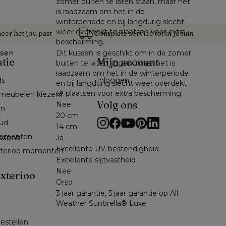
zomer buiten te laten staan, maar het
is raadzaam om het in de
winterperiode en bij langdurig slecht
weer overdekt te plaatsen voor extra
er het jou past
Complete service tot in je tuin
bescherming.
ssen
Dit kussen is geschikt om in de zomer
atie
Mijn account
buiten te laten liggen, maar het is
raadzaam om het in de winterperiode
ds
Inloggen
en bij langdurig slecht weer overdekt
te plaatsen voor extra bescherming.
meubelen kiezen?
Volg ons
Nee
en
20 cm
ud
14 cm
omenten 
ssens
Ja
Excellente UV-bestendigheid
exterioo momenten
Excellente slijtvastheid
Nee
xterioo
Orso
3 jaar garantie, 5 jaar garantie op All
 
Weather Sunbrella® Luxe
bestellen