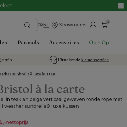
belen*
0
Showrooms
FR
NL
len
Parasols
Accessoires
Op = Op
je tuin
Uitstekende 
klantenservice
eather sunbrella® luxe kussen
Bristol à la carte
el in teak en beige verticaal geweven ronde rope met
ll weather sunbrella® luxe kussen
4,-
nettoprijs