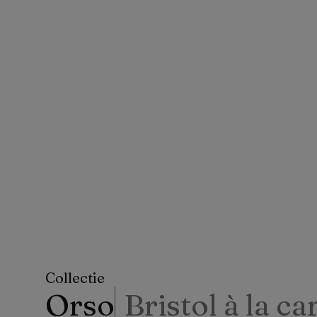
Collectie
Orso
Bristol à la ca