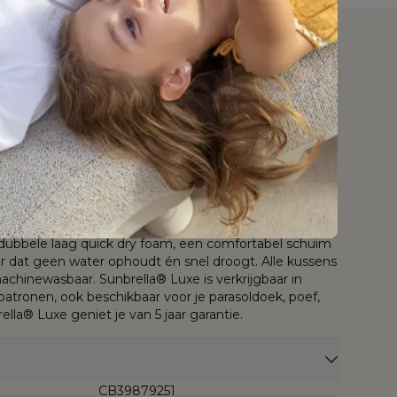
L 240 x B 100 x H
weather
luxe v
oal
74 cm
sunbrella® luxe
r
kussen
en harmonieus geheel door modern verticaal
met authentiek gecertificeerd teak. De kussens zijn
ief dankzij hun Sunbrella® Luxe-stof. Sunbrella® Luxe is
ndige stof met een coating die niet enkel
ok beschermt tegen vuil, vlekken en vloeistoffen. De
bestand tegen weer en wind, mag het hele jaar buiten
lang slijt- en kleurvast dankzij de tot in de kern
 ademende stof wordt bij Bristol À La Carte
bbele laag quick dry foam, een comfortabel schuim
 dat geen water ophoudt én snel droogt. Alle kussens
achinewasbaar. Sunbrella® Luxe is verkrijgbaar in
patronen, ook beschikbaar voor je parasoldoek, poef,
rella® Luxe geniet je van 5 jaar garantie.
CB39879251