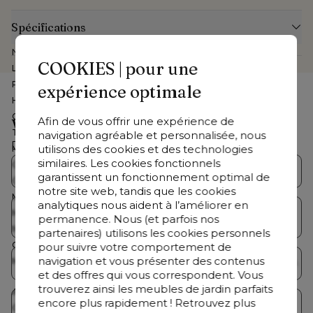
Spécifications
Numéro d'article Web
CB39878321
COOKIES | pour une
Largeur
65 cm
Profondeur
52 cm
expérience optimale
Hauteur
30 cm
Coussin(s) inclus
Oui
Afin de vous offrir une expérience de
Vous cherchez autre chose ?
Table basse incluse
Non
navigation agréable et personnalisée, nous
Découvrez notre offre complète
utilisons des cookies et des technologies
Marque
Bristol à la carte
similaires. Les cookies fonctionnels
Couleur armature
Noir
Collections Bristol
Salons de jardin
garantissent un fonctionnement optimal de
Couleur coussins
Noir
notre site web, tandis que les cookies
Matériau assise
Textilène simple
analytiques nous aident à l’améliorer en
Table de jardin avec
Matériau armature
Aluminium
Tables de jardin
permanence. Nous (et parfois nos
chaises
Nombre de personnes
1 personne
partenaires) utilisons les cookies personnels
Couleur
Noir
pour suivre votre comportement de
navigation et vous présenter des contenus
Matériau
All Weather Cosytica, Aluminium,
Chaises de jardin
Chaises longues
et des offres qui vous correspondent. Vous
Textilène
trouverez ainsi les meubles de jardin parfaits
Assemblé
Non
encore plus rapidement ! Retrouvez plus
Parasols
Accessoires
Couleur des détails du coussin
Catania Black