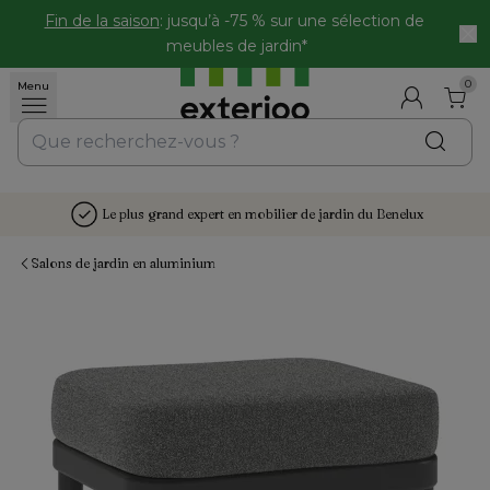
Fin de la saison
: jusqu’à -75 % sur une sélection de 
meubles de jardin*
0
Menu
Le plus grand expert en mobilier de jardin du Benelux
Salons de jardin en aluminium