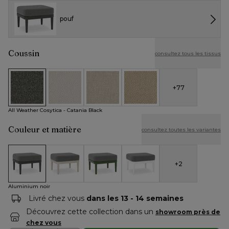
pouf
Coussin
consultez tous les tissus
+
77
All Weather Cosytica - Catania Black
All Weather Cosytica - Althea Off White
All Weather Cosytica - Althea Chalk
All Weather Cosytica - Althe
All Weather Cosytica - Catania Black
Couleur et matière
consultez toutes les variantes
+
2
Aluminium noir
Aluminium beige
Aluminium vert
Aluminium blanc
Aluminium noir
Livré chez vous
dans les 13 - 14 semaines
Découvrez cette collection dans un
showroom près de
chez vous