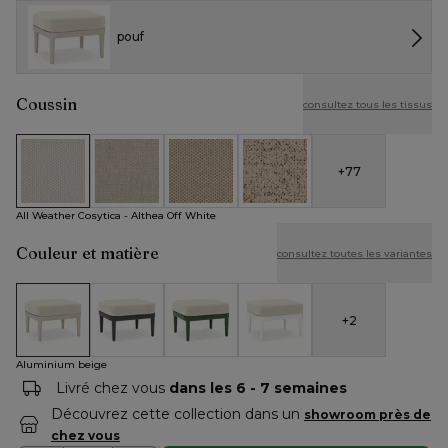
pouf
Coussin
consultez tous les tissus
+
77
All Weather Cosytica - Althea Off White
All Weather Cosytica - Althea Chalk
All Weather Cosytica - Althea Camel
All Weather Cosytica - Bora J
All Weather Cosytica - Althea Off White
Couleur et matière
consultez toutes les variantes
+
2
Aluminium beige
Aluminium noir
Aluminium vert
Aluminium blanc
Aluminium beige
Livré chez vous
dans les 6 - 7 semaines
Découvrez cette collection dans un
showroom près de
chez vous