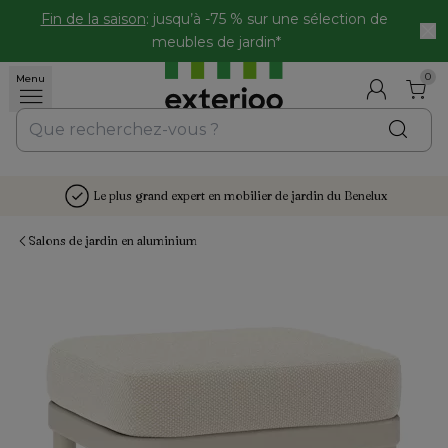
Fin de la saison
: jusqu’à -75 % sur une sélection de 
meubles de jardin*
0
Menu
Le plus grand expert en mobilier de jardin du Benelux
Salons de jardin en aluminium