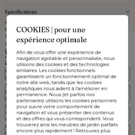
Spécifications
Numéro d'article Web
CB39878163
COOKIES | pour une
Exposé dans le show-room
Non
Collection
Orso
expérience optimale
Largeur
63 cm
Profondeur
52 cm
Afin de vous offrir une expérience de
Vous cherchez autre chose ?
Hauteur
30 cm
navigation agréable et personnalisée, nous
Découvrez notre offre complète
utilisons des cookies et des technologies
Assemblé
Non
similaires. Les cookies fonctionnels
Profondeur coussin d'assise
12 cm
Collections Bristol
Salons de jardin
garantissent un fonctionnement optimal de
Coussin(s) inclus
Oui
notre site web, tandis que les cookies
Table basse incluse
Non
analytiques nous aident à l’améliorer en
Table de jardin avec
Marque
Bristol à la carte
Tables de jardin
permanence. Nous (et parfois nos
chaises
Nombre de personnes
1 personne
partenaires) utilisons les cookies personnels
Housse lavable
Oui
pour suivre votre comportement de
navigation et vous présenter des contenus
Armature inoxydable
Oui
Chaises de jardin
Chaises longues
et des offres qui vous correspondent. Vous
Coating
Premium coating
trouverez ainsi les meubles de jardin parfaits
Résistance aux intempéries
Ce mobilier de jardin peut être
encore plus rapidement ! Retrouvez plus
Parasols
Accessoires
meuble
laissé à l'extérieur en été, mais il est