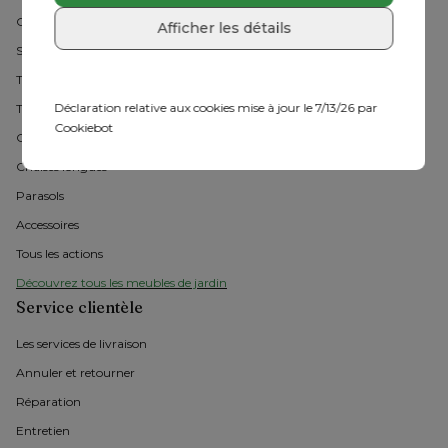
Collections Bristol 
Afficher les détails
Salons de jardin
Table de jardin avec chaises
Déclaration relative aux cookies mise à jour le 7/13/26 par
Tables de jardin
Cookiebot
Chaises de jardin 
Chaises longues
Parasols
Accessoires
Tous les actions
Découvrez tous les meubles de jardin
Service clientèle
Les services de livraison
Annuler et retourner
Réparation
Entretien