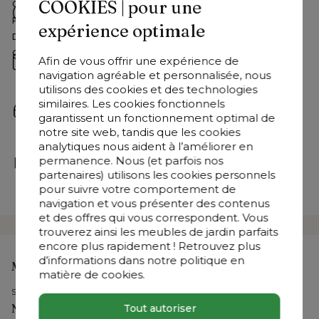
COOKIES | pour une
Coussin grand-teint
Excellente résistance aux UV
Questions fréquemment posées
Résistant à l'usure coussin
Excellente résistance à l'usure
Réponses rapides à vos questions.
expérience optimale
Dimensions
Lrg. 30 x Prof. 15 x Ép. 2 cm
Consultez-les ici
Garantie
Garantie de 5 ans sur All Weather
Écrivez-nous
Afin de vous offrir une expérience de
Sunbrella® Luxe
navigation agréable et personnalisée, nous
Envoyez votre e-mail à 
bonjour@exterioo.be
utilisons des cookies et des technologies
Nous répondrons à votre question dès que possible.
similaires. Les cookies fonctionnels
Contactez-nous
garantissent un fonctionnement optimal de
+32 9 298 10 48
 | Du lundi au vendredi : 8h30 - 18h30 
notre site web, tandis que les cookies
et le samedi : 9h30 - 18h
analytiques nous aident à l’améliorer en
Rendez-nous visite
permanence. Nous (et parfois nos
Nos experts en meubles de jardin sont à votre 
partenaires) utilisons les cookies personnels
pour suivre votre comportement de
disposition dans l’un de nos 
36 showrooms
navigation et vous présenter des contenus
et des offres qui vous correspondent. Vous
trouverez ainsi les meubles de jardin parfaits
encore plus rapidement ! Retrouvez plus
d’informations dans notre politique en
Mon compte
matière de cookies.
Se connecter
Nos meubles de jardin
Tout autoriser