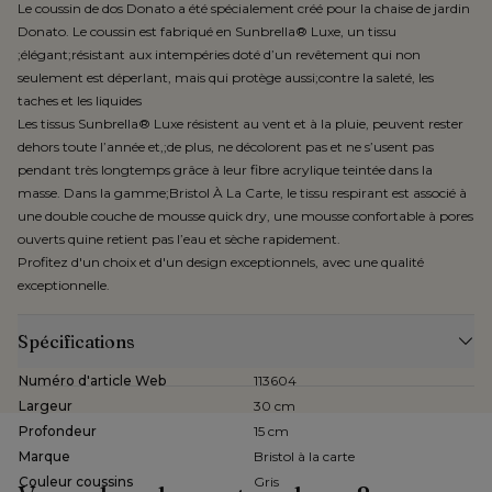
Le coussin de dos Donato a été spécialement créé pour la chaise de jardin
Donato. Le coussin est fabriqué en Sunbrella® Luxe, un tissu
;élégant;résistant aux intempéries doté d’un revêtement qui non
seulement est déperlant, mais qui protège aussi;contre la saleté, les
taches et les liquides
Les tissus Sunbrella® Luxe résistent au vent et à la pluie, peuvent rester
dehors toute l’année et,;de plus, ne décolorent pas et ne s’usent pas
pendant très longtemps grâce à leur fibre acrylique teintée dans la
masse. Dans la gamme;Bristol À La Carte, le tissu respirant est associé à
une double couche de mousse quick dry, une mousse confortable à pores
ouverts quine retient pas l’eau et sèche rapidement.
Profitez d'un choix et d'un design exceptionnels, avec une qualité
exceptionnelle.
Spécifications
Numéro d'article Web
113604
Largeur
30 cm
Profondeur
15 cm
Marque
Bristol à la carte
Couleur coussins
Gris