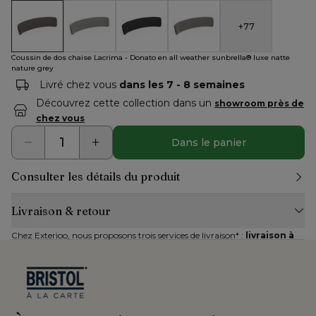
+
77
Coussin de dos chaise Lacrima - Donato en all weather sunbre
Coussin de dos chaise Lacrima - Donato en all wea
Coussin de dos chaise Lacrima - Donato 
Coussin de dos chaise Lacrima
Coussin de dos chaise Lacrima - Donato en all weather sunbrella® luxe natte
nature grey
Livré chez vous
dans les 7 - 8 semaines
Découvrez cette collection dans un
showroom près de
chez vous
Dans le panier
Consulter les détails du produit
Livraison & retour
Chez Exterioo, nous proposons trois services de livraison* : 
livraison à 
domicile, livraison au jardin et livraison avec installation
. Le 
prix dépend du service choisi et du montant total de votre commande. 
La livraison des articles volumineux est disponible à partir de 19,95 € et 
est gratuite pour les commandes plus élevées.