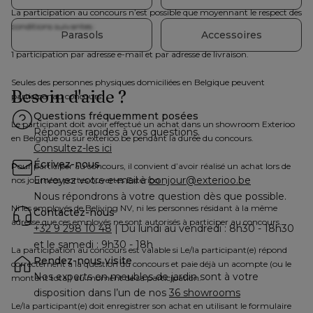
La participation au concours n’est possible que moyennant le respect des 
conditions suivantes :
Parasols
Accessoires
1 participation par adresse e-mail et par adresse de livraison.
Seules des personnes physiques domiciliées en Belgique peuvent 
Besoin d'aide ?
participer au concours.
Questions fréquemment posées
Le participant doit avoir effectué un achat dans un showroom Exterioo 
Réponses rapides à vos questions.
en Belgique ou sur exterioo.be pendant la durée du concours.
Consultez-les ici
Écrivez-nous
Pour participer au concours, il convient d’avoir réalisé un achat lors de 
Envoyez votre e-mail à 
bonjour@exterioo.be
nos journées portes ouvertes Exterioo.
Nous répondrons à votre question dès que possible.
Ni les employés de Beliving NV, ni les personnes résidant à la même 
Contactez-nous
adresse que ces employés ne sont autorisés à participer au concours.
+32 9 298 10 48
 | Du lundi au vendredi : 8h30 - 18h30 
et le samedi : 9h30 - 18h
La participation au concours est valable si Le/la participant(e) répond 
Rendez-nous visite
correctement à la question du concours et paie déjà un acompte (ou le 
Nos experts en meubles de jardin sont à votre 
montant total) au moment de sa participation.
disposition dans l’un de nos 
36 showrooms
Le/la participant(e) doit enregistrer son achat en utilisant le formulaire 