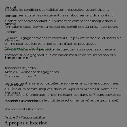
Herstal
Si toutes les conditions de validité sont respectées, les participants 
peuvent remporter le prix suivant : le remboursement du montant 
Namur
d’achat net correspondant au numéro de commande indiqué dans le 
Ninove
formulaire, sous réserve du respect des conditions du présent concours.
Knokke
Il y aura 10 gagnants dans ce concours. Le prix est personnel et incessible, 
Zaventem
et il ne peut pas être échangé contre d’autres produits ou 
Découvrez tous les showrooms
services. Aucune compensation de quelque nature que ce soit ne sera 
accordée si le/la gagnant(e) n’est pas en mesure de récupérer son prix.
Inspiration
Tendances de jardin
Article 6 – Annonce des gagnants
Comment choisir ?
Le/la gagnant(e) sera contacté(e) personnellement, via les coordonnées 
Materieaux
qu’il/elle aura communiquées, dans les 14 jours ouvrables suivant la fin 
Entretien
du concours. Si un(e) gagnant(e) ne réagit pas dans les 7 jours ouvrables, 
l’organisateur se réserve le droit de sélectionner un(e) autre gagnant(e).
Moments à l'exterieur
Vos moments #exterioo
Article 7 – Responsabilité
À propos d'Exterioo