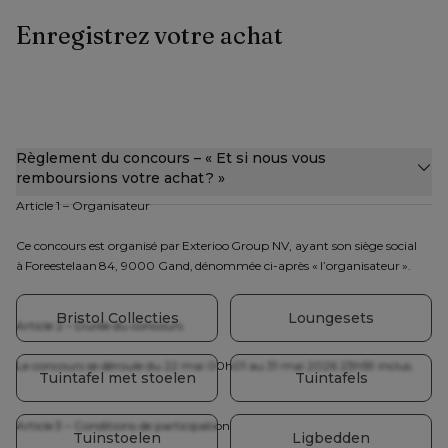
Enregistrez votre achat
Règlement du concours – « Et si nous vous 
remboursions votre achat ? »  
Article 1 – Organisateur
Ce concours est organisé par Exterioo Group NV, ayant son siège social 
à Foreestelaan 84, 9000 Gand, dénommée ci-après « l’organisateur ».
Bristol Collecties
Loungesets
Article 2 – Durée du concours
Le concours se déroule du 22 mai 00h01 au 31 mai 2026 23h59 inclus.
Tuintafel met stoelen
Tuintafels
Article 3 – Conditions de participation
Tuinstoelen
Ligbedden