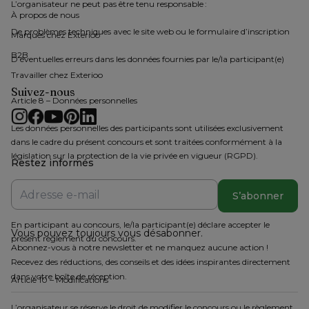
L’organisateur ne peut pas être tenu responsable :
À propos de nous 
De problèmes techniques avec le site web ou le formulaire d’inscription
Marques chez Exterioo
B2B
D’éventuelles erreurs dans les données fournies par le/la participant(e)
Travailler chez Exterioo
Suivez-nous
Article 8 – Données personnelles
Les données personnelles des participants sont utilisées exclusivement 
dans le cadre du présent concours et sont traitées conformément à la 
législation sur la protection de la vie privée en vigueur (RGPD).
Restez informés
S’abonner
Article 9 – Acceptation du règlement
En participant au concours, le/la participant(e) déclare accepter le 
Vous pouvez toujours vous désabonner.
présent règlement du concours.
Abonnez-vous à notre newsletter et ne manquez aucune action !
Recevez des réductions, des conseils et des idées inspirantes directement
dans votre boîte de réception.
Article 10 – Modifications
L’organisateur se réserve le droit de modifier le concours ou le règlement 