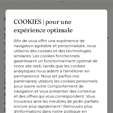
en ligne, qui est accessible via un code QR dans le showroom ou sur un 
lien.
Chaque achat ne donne droit qu’à une seule participation au concours.
Mon compte
COOKIES | pour une
Le/la participant(e) doit avoir au moins 18 ans.
expérience optimale
Se connecter
Nos meubles de jardin
Des participations incomplètes, incorrectes ou frauduleuses peuvent être 
Afin de vous offrir une expérience de
refusées.
Collections Bristol 
navigation agréable et personnalisée, nous
utilisons des cookies et des technologies
Salons de jardin
Chaque client ne peut participer que 1 seule fois.
similaires. Les cookies fonctionnels
Table de jardin avec chaises
garantissent un fonctionnement optimal de
notre site web, tandis que les cookies
Tables de jardin
Article 4 – Déroulement du concours
analytiques nous aident à l’améliorer en
Chaises de jardin 
permanence. Nous (et parfois nos
Les clients qui effectuent un achat dans un showroom Exterioo en 
partenaires) utilisons les cookies personnels
Chaises longues
Belgique ou sur exterioo.be et qui enregistrent leur achat via le 
pour suivre votre comportement de
Parasols
formulaire prévu à cette fin, peuvent participer au concours. La 
navigation et vous présenter des contenus
participation au concours est valable si le/la participant(e) répond 
Accessoires
et des offres qui vous correspondent. Vous
correctement à la question du concours et répond à la question 
trouverez ainsi les meubles de jardin parfaits
Tous les actions
subsidiaire. Des informations/soumissions incorrectes annulent la 
encore plus rapidement ! Retrouvez plus
participation. Chaque achat ne peut donner lieu qu’à une seule 
Découvrez tous les meubles de jardin
d’informations dans notre politique en