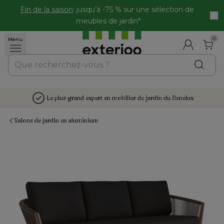
Fin de la saison
: jusqu’à -75 % sur une sélection de 
meubles de jardin*
0
Menu
Le plus grand expert en mobilier de jardin du Benelux
Salons de jardin en aluminium