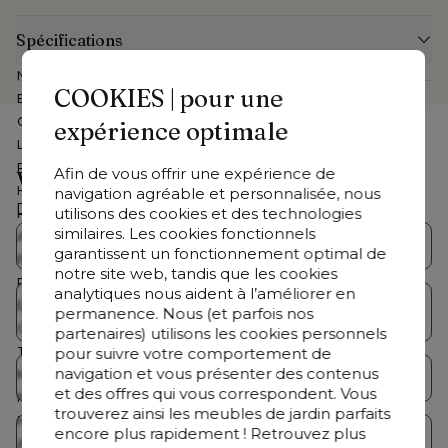
Spécifications
Numéro d'article Web
CB3958427
COOKIES | pour une
Exposé dans le show-room
Non
Collection
Orso
expérience optimale
Largeur
210 cm
Profondeur
80 cm
Afin de vous offrir une expérience de
Vous cherchez autre chose ?
Hauteur
67 cm
navigation agréable et personnalisée, nous
Découvrez notre offre complète
utilisons des cookies et des technologies
Hauteur assise
30 cm
similaires. Les cookies fonctionnels
Assemblé
Non
Collections Bristol
Salons de jardin
garantissent un fonctionnement optimal de
Profondeur coussin dossier
20 cm
notre site web, tandis que les cookies
Profondeur coussin d'assise
14 cm
analytiques nous aident à l’améliorer en
Table de jardin avec
Dimensions
Lrg. 210 x Prof. 80 x Haut. 67 cm
Tables de jardin
permanence. Nous (et parfois nos
chaises
Coussin(s) inclus
Oui
partenaires) utilisons les cookies personnels
pour suivre votre comportement de
Table basse incluse
Non
navigation et vous présenter des contenus
Marque
Bristol à la carte
Chaises de jardin
Chaises longues
et des offres qui vous correspondent. Vous
Nombre de personnes
3 personnes
trouverez ainsi les meubles de jardin parfaits
Housse lavable
Oui
encore plus rapidement ! Retrouvez plus
Parasols
Accessoires
Armature inoxydable
Oui