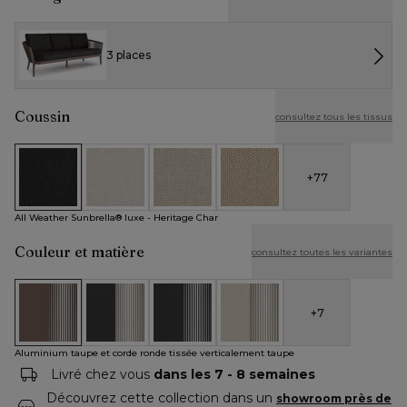
3 places
Coussin
consultez tous les tissus
+
77
All Weather Sunbrella® luxe - Heritage Char
All Weather Cosytica - Althea Off White
All Weather Cosytica - Althea Chalk
All Weather Cosytica - Althe
All Weather Sunbrella® luxe - Heritage Char
Couleur et matière
consultez toutes les variantes
+
7
Aluminium taupe et corde ronde tissée verticalement taupe
Aluminium noir et corde ronde tissée carrée verti
Aluminium noir et corde ronde tissée ve
Aluminium beige et corde ron
Aluminium taupe et corde ronde tissée verticalement taupe
Livré chez vous
dans les 7 - 8 semaines
Découvrez cette collection dans un
showroom près de