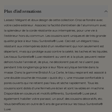
Plus d’informations
Laissez l’élégant et doux design de cette collection Orso se fondre avec
votre cadre extérieur. Associez la facilité d’entretien de l’aluminium avec
la splendeur de la corde résistante aux intempéries, pour une vie à
l’extérieur hors du commun. Les coussins sont uniques et de très grande
qualité grâce à leur tissu Sunbrella® Luxe. Ceci est un élégant tissu
résistant aux intempéries doté d’un revêtement qui non seulement est
déperlant, mais qui protège aussi contre la saleté, les taches et les liquides.
Les tissus Sunbrella® Luxe résistent au vent et à la pluie, peuvent rester
dehors toute l’année et, de plus, ne décolorent pas et ne s’usent pas
pendant très longtemps grâce à leur fibre acrylique teintée dans la
masse. Dans la gamme Bristol À La Carte, le tissu respirant est associé à
une double couche de mousse « quick dry », une mousse confortable à
pores ouverts qui ne retient pas l’eau et sèche rapidement. Tous les
coussins sont dotés d’une fermeture éclair et sont lavables en machine.
Disponible en couleurs et motifs différents, Sunbrella® Luxe peut
également habiller votre parasol, un pouf, des coussins décoratifs, etc.
Vous bénéficiez en outre de 5 ans de garantie sur les tissus Sunbrella®
Luxe.