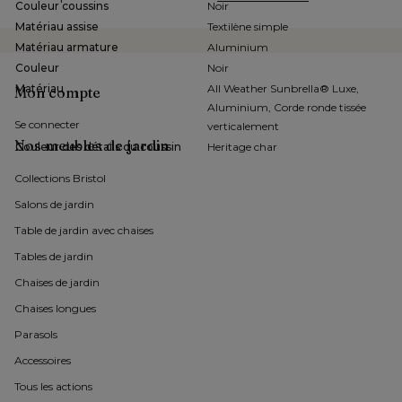
Couleur coussins
Noir
Matériau assise
Textilène simple
Matériau armature
Aluminium
Couleur
Noir
Matériau
All Weather Sunbrella® Luxe,
Mon compte
Aluminium, Corde ronde tissée
Se connecter
verticalement
Nos meubles de jardin
Couleur des détails du coussin
Heritage char
Collections Bristol 
Salons de jardin
Table de jardin avec chaises
Tables de jardin
Chaises de jardin 
Chaises longues
Parasols
Accessoires
Tous les actions