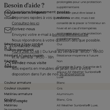
prolongées pour une protection
Besoin d'aide ?
supplémentaire.
Questions fréquemment posées
Résistance aux intempéries
Ce coussin peut être laissé à
Réponses rapides à vos questions.
coussin
l'extérieur en été, mais il est
Consultez-les ici
conseillé de le placer à l'intérieur en
hiver et en cas d'intempéries
Écrivez-nous
prolongées pour une protection
Envoyez votre e-mail à 
bonjour@exterioo.be
supplémentaire.
Nous répondrons à votre question dès que possible.
Résistance à l'eau conduit
Oui
Contactez-nous
Coussin grand-teint
Résistance moyenne aux UV
+32 9 298 10 48
 | Du lundi au vendredi : 8h30 - 18h30 
Résistant à l'usure coussin
Résistance moyenne à l'usure
et le samedi : 9h30 - 18h
Réglable
Non
Rendez-nous visite
Garantie
Garantie de 3 ans, Garantie de 5
Nos experts en meubles de jardin sont à votre 
ans sur All Weather Sunbrella®
disposition dans l’un de nos 
36 showrooms
Luxe
Couleur armature
Blanc
Couleur coussins
Gris
Matériau armature
Aluminium
Couleur
Blanc, Gris
Mon compte
Matériau
All Weather Sunbrella® Luxe,
Se connecter