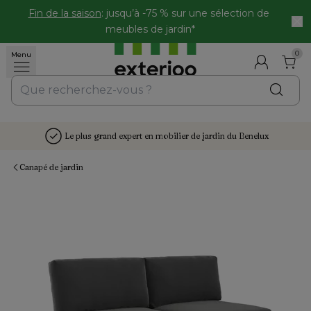
Fin de la saison
: jusqu’à -75 % sur une sélection de 
meubles de jardin*
0
Menu
Le plus grand expert en mobilier de jardin du Benelux
Canapé de jardin