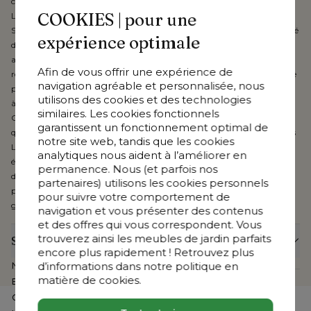
classe certaine, et d'autre part est totalement antirouille.
COOKIES | pour une
Les coussins sont uniques et de très grande qualité grâce à leur tissu
Sunbrella® Luxe. Ceci est un élégant tissu résistant aux intempéries doté
expérience optimale
d'un revêtement qui non seulement est déperlant, mais qui protège
aussi contre la saleté, les taches et les liquides. Les tissus Sunbrella® Luxe
Afin de vous offrir une expérience de
résistent au vent et à la pluie, peuvent rester dehors toute L'année et, de
navigation agréable et personnalisée, nous
plus, ne décolorent pas et ne s'usent pas pendant très longtemps grâce
utilisons des cookies et des technologies
à leur fibre acrylique teintée dans la masse. Dans la gamme Bristol à La
similaires. Les cookies fonctionnels
Carte, le tissu respirant est associé à une double couche de mousse Â«
garantissent un fonctionnement optimal de
quick dry Â», une mousse confortable à pores ouverts qui ne retient pas
notre site web, tandis que les cookies
L'eau et sèche rapidement. Tous les coussins sont dotés d'une fermeture
analytiques nous aident à l’améliorer en
éclair et sont lavables en machine. Disponible en couleurs et motifs
permanence. Nous (et parfois nos
différents, Sunbrella® Luxe peut également habiller votre parasol, un
partenaires) utilisons les cookies personnels
pouf, des coussins décoratifs, etc. Vous bénéficiez en outre de 5 ans de
pour suivre votre comportement de
garantie sur les tissus Sunbrella® Luxe.
navigation et vous présenter des contenus
et des offres qui vous correspondent. Vous
trouverez ainsi les meubles de jardin parfaits
Spécifications
encore plus rapidement ! Retrouvez plus
d’informations dans notre politique en
Numéro d'article Web
CB88576
matière de cookies.
Exposé dans le show-room
Non
Collection
Cesano