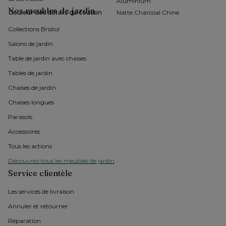
Aluminium
Nos meubles de jardin
Couleur des détails du coussin
Natte Charcoal Chine
Collections Bristol 
Salons de jardin
Table de jardin avec chaises
Tables de jardin
Chaises de jardin 
Chaises longues
Parasols
Accessoires
Tous les actions
Découvrez tous les meubles de jardin
Service clientèle
Les services de livraison
Annuler et retourner
Réparation