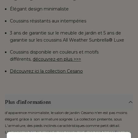
Élégant design minimaliste
Coussins résistants aux intempéries
3 ans de garantie sur le meuble de jardin et 5 ans de
garantie sur les coussins All Weather Sunbrella® Luxe
Coussins disponible en couleurs et motifs
différents,
découvrez-en plus >>>
Découvrez ici la collection Cesano
Plus d’informations
d'apparence minimaliste, le salon de jardin Cesano n'en est pas moins
élégant grâce à son armature soignée. La collection présente, sous
L'armature, des pieds inclinés caractéristiques comme petit détail.
L'aluminium haute qualité de son armature d'une part lui confère une