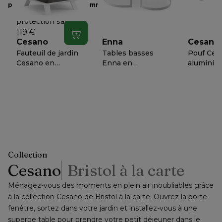
Cesano
pour retourner votre commande
.
Housse de
protection salon de
jardin Cesano 2-pl -
119 €
Dans le panier
L 187 cm x Larg 96
Cesano
Enna
Cesano
cm x H 70 cm
Fauteuil de jardin
Tables basses
Pouf Ces
Cesano en
Enna en
aluminiu
aluminium blanc
aluminium blanc -
avec cous
avec coussin en all
Table 1 Diam. 70 x
weather
20
944,
669,-
ou
−
56 %
=
ou
−
50 %
=
ou
−
55 
weather
Haut. 30 cm Table
sunbrella
prix net
prix net
prix net
sunbrella® luxe
2 Diam. 100 x Haut.
natte cha
natte charcoal
37 cm
chine
chine
Collection
Cesano
Bristol à la carte
Ménagez-vous des moments en plein air inoubliables grâce 
à la collection Cesano de Bristol à la carte. Ouvrez la porte-
fenêtre, sortez dans votre jardin et installez-vous à une 
superbe table pour prendre votre petit déjeuner dans le 