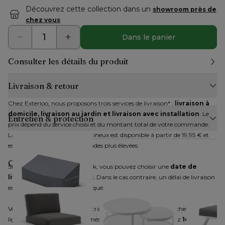
Découvrez cette collection dans un
showroom près de
chez vous
Dans le panier
Consulter les détails du produit
Livraison & retour
Chez Exterioo, nous proposons trois services de livraison* : 
livraison à 
domicile, livraison au jardin et livraison avec installation
. Le 
Entretien & protection
prix dépend du service choisi et du montant total de votre commande. 
La livraison des articles volumineux est disponible à partir de 19,95 € et 
est gratuite pour les commandes plus élevées.
Complétez votre style
Si tous les articles sont en stock, vous pouvez choisir une 
date de 
livraison immédiatement
. Dans le cas contraire, un délai de livraison 
estimatif vous sera communiqué.
Vous disposez d'un droit de rétractation pour les produits achetés en 
ligne. Après nous avoir informés de votre décision, vous avez 
14 jours 