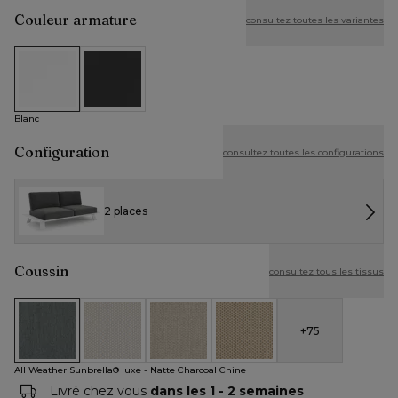
Couleur armature
consultez toutes les variantes
Blanc
Noir
Blanc
Configuration
consultez toutes les configurations
2 places
Coussin
consultez tous les tissus
+
75
All Weather Sunbrella® luxe - Natte Charcoal Chine
All Weather Cosytica - Althea Off White
All Weather Cosytica - Althea Chalk
All Weather Cosytica - Althe
All Weather Sunbrella® luxe - Natte Charcoal Chine
Livré chez vous
dans les 1 - 2 semaines