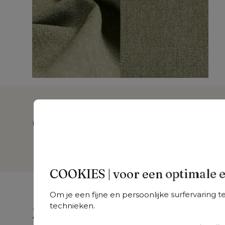
Over dit product
COOKIES | voor een optimale 
Om je een fijne en persoonlijke surfervaring 
technieken.
Zoek je iets anders?