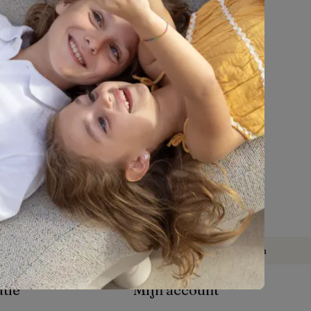
weer overdekt te plaatsen voor extra
bescherming.
n
Parasols
Accessoires
ssens
Nee
3 jaar garantie
Groen
Heritage Leaf
Kom langs
dag tot 
Onze tuinmeubelexperts staan je bij in 
p zaterdag: 
een van onze 
36 showrooms
er het jou past
Complete service tot in je tuin
atie
Mijn account