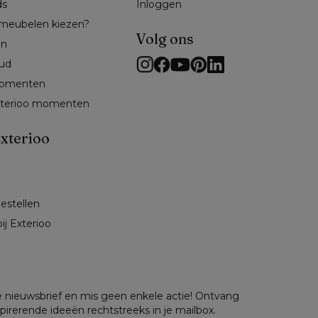
ds
Inloggen
meubelen kiezen?
Volg ons
en
ud
omenten 
exterioo momenten
xterioo
 
bestellen
ij Exterioo
nze nieuwsbrief en mis geen enkele actie! Ontvang
spirerende ideeën rechtstreeks in je mailbox.