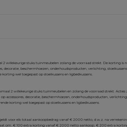
 2 willekeurige stuks tuinmeubelen zolang de voorraad strekt. De korting is n
res, decoratie, beschermhoezen, onderhoudsproducten, verlichting, stoelkussens,
 korting wel toegepast op stoelkussens en ligbedkussens.
imaal 2 willekeurige stuks tuinmeubelen en zolang de voorraad strekt. Acties 
 op accessoires, decoratie, beschermhoezen, onderhoudsproducten, verlichting, s
ende korting wel toegepast op stoelkussens en ligbedkussens.
n geldt voor elk totaal aankoopbedrag vanaf € 2000 netto, d.w.z. na verrekenin
 gaat om: € 100 extra korting vanaf € 2000 netto aankoop; € 200 extra korti