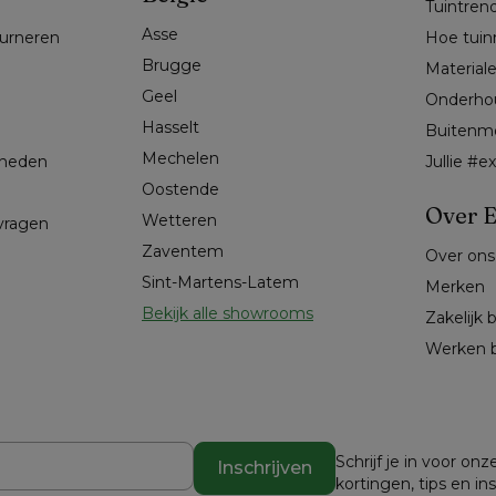
Tuintren
Asse 
ourneren
Hoe tuin
Brugge
Material
Geel 
Onderho
Hasselt 
Buitenm
Mechelen
kheden
Jullie #
Oostende
Over E
Wetteren
 vragen
Zaventem
Over ons
Sint-Martens-Latem
Merken
Bekijk alle showrooms
Zakelijk 
Werken b
Schrijf je in voor o
Inschrijven
kortingen, tips en in