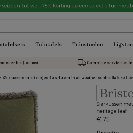
 seizoen
: tot wel -75% korting op een selectie tuinmeu
ntafelsets
Tuintafels
Tuinstoelen
Ligstoe
anneer het jou past
Complete service tot in 
Sierkussen met franjes 45 x 45 cm in all weather sunbrella luxe her
Bristo
Sierkussen met 
heritage leaf
€ 75
Breedte