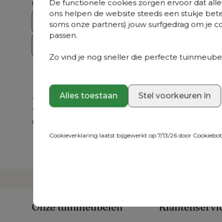
De functionele cookies zorgen ervoor dat alles
Ontdek ons volledig aanbod
ons helpen de website steeds een stukje bete
Bristol Collecties
Loungesets
Tuint
soms onze partners) jouw surfgedrag om je con
passen.
Op = Op
Zo vind je nog sneller die perfecte tuinmeubel
Alles toestaan
Stel voorkeuren in
Hulp nodig?
Veelgestelde vragen
Mail 
Snel antwoord op je vragen.
Stuur j
Cookieverklaring laatst bijgewerkt op 7/13/26 door
Cookiebo
Bekijk ze hier
We ant
vraag.
Onze tuinmeubelen
Klantenservi