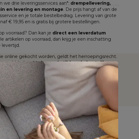
n we drie leveringsservices aan*: 
drempellevering, 
tuin en levering en montage
. De prijs hangt af van de 
service en je totale bestelbedrag. Levering van grote 
anaf € 19,95 en is gratis bij grotere bestellingen.
n op voorraad? Dan kan je 
direct een leverdatum
lle artikelen op voorraad, dan krijg je een inschatting 
levertijd.
e online gekocht worden, geldt het herroepingsrecht. 
 gemeld, heb je 
14 dagen de tijd om je bestelling 
411498
Nee
45 cm
Bristol à la carte
Nee
nmeubel
Dit tuinmeubel is geschikt om in de
zomer buiten te laten staan, maar het
is raadzaam om het in de
winterperiode en bij langdurig slecht