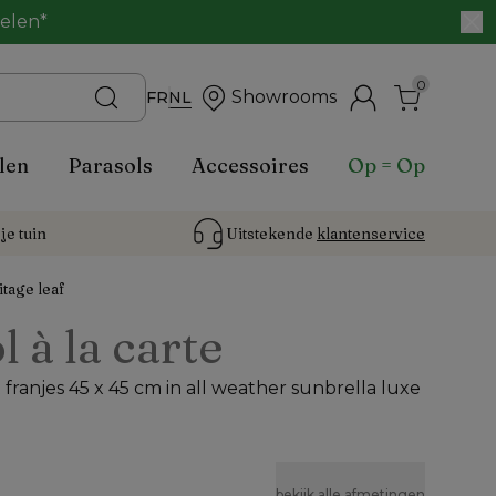
belen*
0
Showrooms
FR
NL
len
Parasols
Accessoires
Op = Op
je tuin
Uitstekende 
klantenservice
itage leaf
l à la carte
franjes 45 x 45 cm in all weather sunbrella luxe
bekijk alle afmetingen