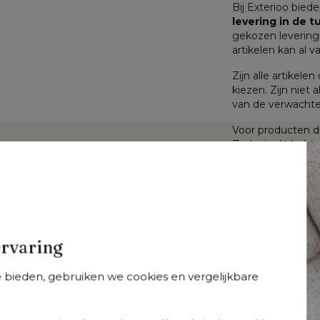
Bij Exterioo biede
levering in de 
gekozen leverings
artikelen kan al v
Zijn alle artikele
kiezen. Zijn niet a
van de verwachte 
Voor producten di
Zodra je dit hebt
terug te sturen
.
Specificaties
Webartikelnummer
Te zien in de showroom
Breedte
ervaring
Merk
Wasbare hoes
te bieden, gebruiken we cookies en vergelijkbare
Weerbestendigheid tui