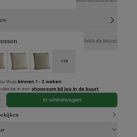
 cm
kussen
bekijk alle kleuren
+
19
a Chalk
Althea Off White
Bora Forest
jou thuis
binnen 1 - 2 weken
ollectie in een
showroom bij jou in de buurt
In winkelwagen
bekijken
ur