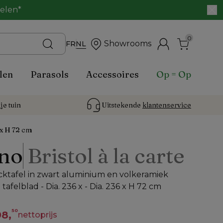
belen*
0
Showrooms
FR
NL
len
Parasols
Accessoires
Op = Op
je tuin
Uitstekende 
klantenservice
 x H 72 cm
no
Bristol à la carte
cktafel in zwart aluminium en volkeramiek
tafelblad - Dia. 236 x - Dia. 236 x H 72 cm
50
8,
nettoprijs