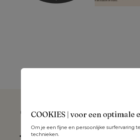
Over dit product
COOKIES | voor een optimale 
Om je een fijne en persoonlijke surfervaring 
technieken.
Eenvoudig in- en uitstappen