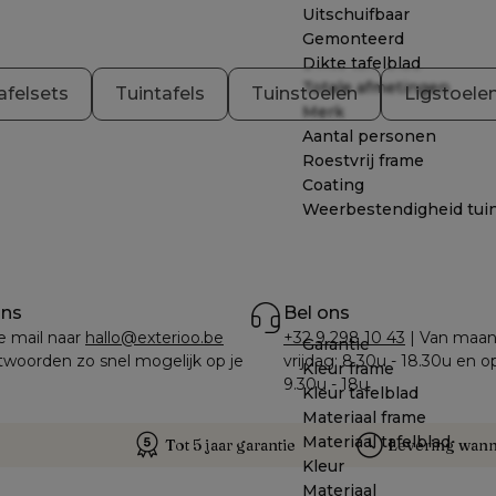
Uitschuifbaar
Gemonteerd
Dikte tafelblad
Totale afmetingen
afelsets
Tuintafels
Tuinstoelen
Ligstoele
Merk
Aantal personen
Roestvrij frame
Coating
Weerbestendigheid tui
ons
Bel ons
e mail naar 
hallo@exterioo.be
+32 9 298 10 43
 | Van maan
Garantie
woorden zo snel mogelijk op je 
vrijdag: 8.30u - 18.30u en o
Kleur frame
9.30u - 18u
Kleur tafelblad
Materiaal frame
Materiaal tafelblad
Tot 5 jaar garantie
Levering wanne
Kleur
Materiaal