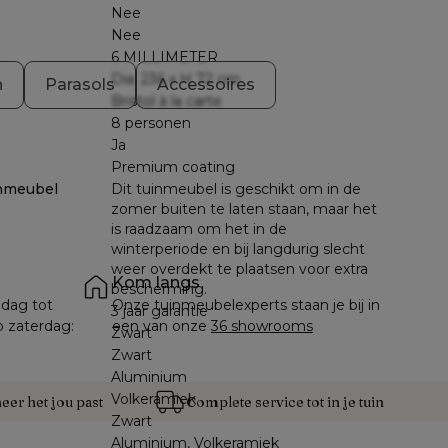
Nee
Nee
6 MILLIMETER
Dia. 236 x H 72 cm
n
Parasols
Accessoires
Bristol à la carte
8 personen
Ja
Premium coating
nmeubel
Dit tuinmeubel is geschikt om in de
zomer buiten te laten staan, maar het
is raadzaam om het in de
winterperiode en bij langdurig slecht
weer overdekt te plaatsen voor extra
Kom langs
bescherming.
dag tot 
Onze tuinmeubelexperts staan je bij in 
3 jaar garantie
p zaterdag: 
een van onze 
36 showrooms
Zwart
Zwart
Aluminium
Volkeramiek
er het jou past
Complete service tot in je tuin
Zwart
Aluminium, Volkeramiek