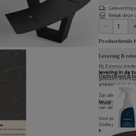
Geleverd bij 
Bekijk deze c
Productdetails 
Levering & reto
Bij Exterioo biede
levering in de 
Onderhoud & b
gekozen leverings
artikelen kan al v
Zijn alle artikele
kiezen. Zijn niet a
Maak je look c
van de verwachte 
Voor producten di
Zodra je dit hebt
terug te sturen
.