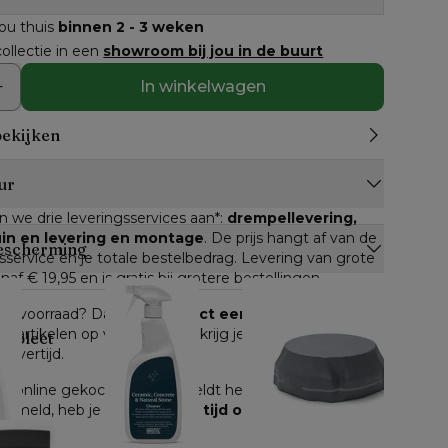
jou thuis
binnen 2 - 3 weken
ollectie in een
showroom bij jou in de buurt
In winkelwagen
bekijken
ur
n we drie leveringsservices aan*: 
drempellevering, 
tuin en levering en montage
. De prijs hangt af van de 
escherming
service en je totale bestelbedrag. Levering van grote 
anaf € 19,95 en is gratis bij grotere bestellingen.
n op voorraad? Dan kan je 
direct een leverdatum
lle artikelen op voorraad, dan krijg je een inschatting 
ompleet
levertijd.
e online gekocht worden, geldt het herroepingsrecht. 
 gemeld, heb je 
14 dagen de tijd om je bestelling 