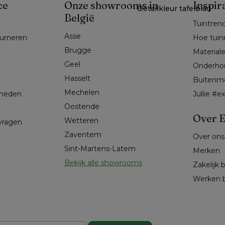
ce
Onze showrooms in
Inspir
Detailkleur tafelblad
België
Tuintren
Asse 
ourneren
Hoe tuin
Brugge
Material
Geel 
Onderho
Hasselt 
Buitenm
Mechelen
kheden
Jullie #
Oostende
Over E
Wetteren
 vragen
Zaventem
Over ons
Sint-Martens-Latem
Merken
Bekijk alle showrooms
Zakelijk 
Werken b