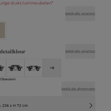
eurige stuks tuinmeubelen*
bekijk alle varianten
e
detailkleur
bekijk alle varianten
+
8
Black Obsession
ramiek - Aspen Grey
Volkeramiek - Basalt Black
Volkeramiek - Calacatta
 Obsession
bekijk alle afmetingen
a. 236 x H 72 cm