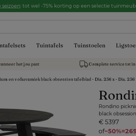
 seizoen
: tot wel -75% korting op een selectie tuinmeu
ntafelsets
Tuintafels
Tuinstoelen
Ligstoe
anneer het jou past
Complete service tot in 
ium en volkeramiek black obsession tafelblad - Dia. 236 x - Dia. 236
Rondi
Rondino pickni
black obsession 
€ 5397
of
−
50%
=
269