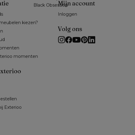
atie
Mijn account
Black Obsession
ds
Inloggen
meubelen kiezen?
Volg ons
en
ud
omenten 
exterioo momenten
xterioo
 
bestellen
ij Exterioo