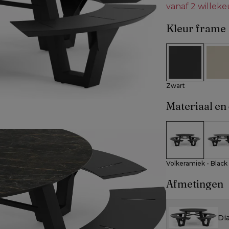
vanaf 2 willek
Kleur frame
Zwart
Beig
Zwart
Materiaal en 
Volkeramiek - 
Volke
Volkeramiek - Black
Afmetingen
Di