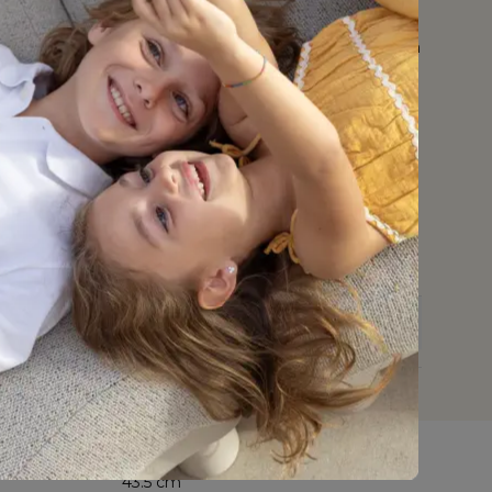
 ondergrond van het blad is zwart maar is afgewerkt
die een prachtige marmerlook creëren. Het voordeel
aden is dat ze krasbestendig zijn en bestand zijn tegen
en.
afel zelf te monteren, dan wordt de montagelijm
rlijmen heb je een standaard lijmpistool nodig. Heb je
n kan je eenvoudig een lijmpistool toevoegen aan je
k je al over een lijmpistool, dan kan je uiteraard je
en.
en? Kies dan voor onze montageservice. Onze ervaren
 al het nodige materiaal en zorgen niet alleen voor
r het professioneel verlijmen van het tafelblad.
CB988472
Nee
pen
Nee
Rondino
72 cm
43.5 cm