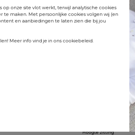
iets luxueuzer heeft. De
met een goudgele aders 
 op onze site vlot werkt, terwijl analytische cookies
van volkeramische tafelbl
r te maken. Met persoonlijke cookies volgen wij (en
alle weersomstandighed
tent en aanbiedingen te laten zien die bij jou
Goed om te weten
Kies je ervoor om deze t
meegeleverd. Voor het ve
en! Meer info vind je in ons cookiebeleid.
nog geen lijmpistool? Da
online winkelwagen. Beschi
eigen exemplaar gebruik
Liever zorgeloos geniet
monteurs beschikken over
de montage, maar ook voo
Specificaties
t
Webartikelnummer
Te zien in de showroom
Beschermhoes inbegre
Product collectie
Hoogte
Hoogte zitting