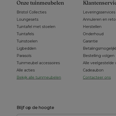
Onze tuinmeubelen
Klantenservi
Bristol Collecties
Leveringsservices
Loungesets
Annuleren en ret
Tuintafel met stoelen
Herstellen
Tuintafels
Onderhoud
Tuinstoelen
Garantie
Ligbedden
Betalingsmogelij
Parasols
Bestelling volgen
Tuinmeubel accessoires
Alle veelgestelde
Alle acties
Cadeaubon
Bekijk alle tuinmeubelen
Contacteer ons
Blijf op de hoogte