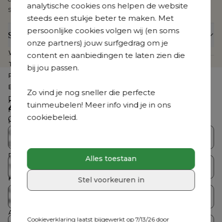
analytische cookies ons helpen de website
Sunbrella® Luxe geniet je van 5 jaar garantie.
steeds een stukje beter te maken. Met
persoonlijke cookies volgen wij (en soms
Specificaties
onze partners) jouw surfgedrag om je
Webartikelnummer
CB3981613
content en aanbiedingen te laten zien die
Te zien in de showroom
Nee
bij jou passen.
Product collectie
Pagino
Breedte
160 cm
Zo vind je nog sneller die perfecte
Diepte
100 cm
Zoek je iets anders?
tuinmeubelen! Meer info vind je in ons
Hoogte
70 cm
cookiebeleid.
Ontdek ons volledig aanbod
Hoogte zitting
21 cm
Gemonteerd
Nee
Bristol Collecties
Loungesets
Dikte rugkussen
12 cm
Dikte zitkussen
12 cm
Alles toestaan
Tuintafelsets
Tuintafels
Totale afmetingen
B 160 x D 100 x H 70 cm
Kussen(s) inbegrepen
Ja
Stel voorkeuren in
Loungetafel inbegrepen
Nee
Tuinstoelen
Ligstoelen
Merk
Bristol à la carte
Aantal personen
2 personen
Cookieverklaring laatst bijgewerkt op 7/13/26 door