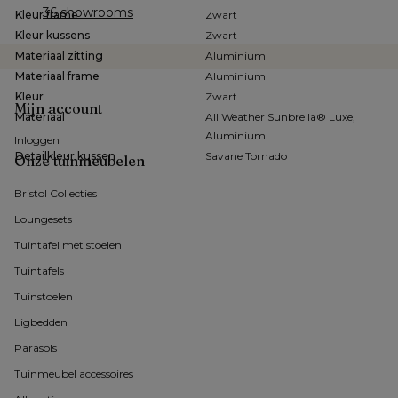
36 showrooms
Kleur frame
Zwart
Kleur kussens
Zwart
Materiaal zitting
Aluminium
Materiaal frame
Aluminium
Kleur
Zwart
Mijn account
Materiaal
All Weather Sunbrella® Luxe,
Aluminium
Inloggen
Detailkleur kussen
Savane Tornado
Onze tuinmeubelen
Bristol Collecties
Loungesets
Tuintafel met stoelen
Tuintafels
Tuinstoelen
Ligbedden
Parasols
Tuinmeubel accessoires