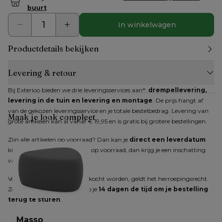
buurt
In winkelwagen
Productdetails bekijken
Levering & retour
Bij Exterioo bieden we drie leveringsservices aan*: 
drempellevering, 
levering in de tuin en levering en montage
. De prijs hangt af 
van de gekozen leveringsservice en je totale bestelbedrag. Levering van 
Maak je look compleet
grote artikelen kan al vanaf € 19,95 en is gratis bij grotere bestellingen.
Zijn alle artikelen op voorraad? Dan kan je 
direct een leverdatum
kiezen. Zijn niet alle artikelen op voorraad, dan krijg je een inschatting 
van de verwachte levertijd.
Voor producten die online gekocht worden, geldt het herroepingsrecht. 
Zodra je dit hebt gemeld, heb je 
14 dagen de tijd om je bestelling 
terug te sturen
.
Masso