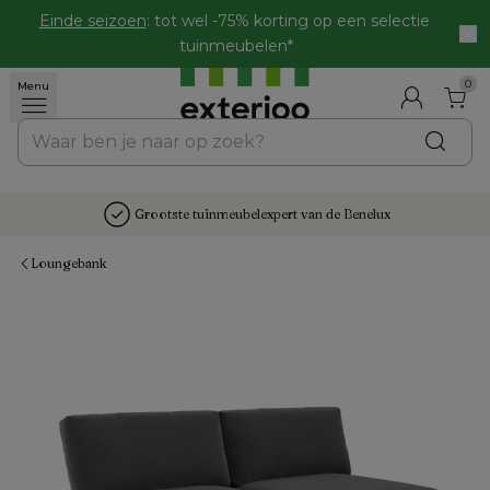
Einde seizoen
: tot wel -75% korting op een selectie 
tuinmeubelen*
0
Menu
Grootste tuinmeubelexpert van de Benelux
Loungebank