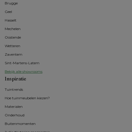
Brugge
Geel 
Hasselt 
Mechelen
Oostende
Wetteren
Zaventem
Sint-Martens-Latem
Bekijk alle showrooms
Inspiratie
Tuintrends
Hoe tuinmeubelen kiezen?
Materialen
Onderhoud
Buitenmomenten 