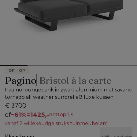
OP = OP
Pagino
Bristol à la carte
Pagino loungebank in zwart aluminium met savane
tornado all weather sunbrella® luxe kussen
€ 3700
of
−
61%
=
1425,-
nettoprijs
vanaf 2 willekeurige stuks tuinmeubelen*
Kleur frame
bekijk alle varianten