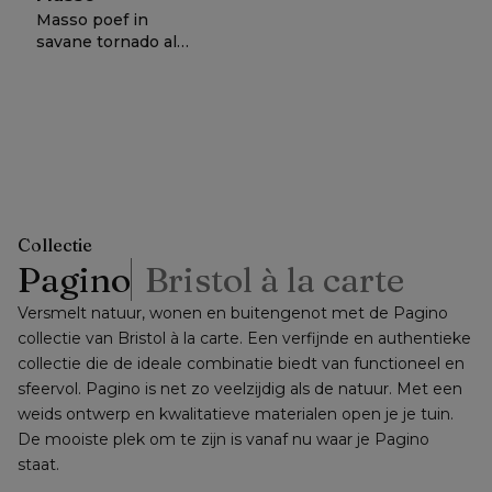
Masso poef in
savane tornado all
weather
sunbrella® luxe - B
329,-
of
−
50%
=
60 x D 60 x H 35
nettoprijs
cm
Collectie
Pagino
Bristol à la carte
Versmelt natuur, wonen en buitengenot met de Pagino 
collectie van Bristol à la carte. Een verfijnde en authentieke 
collectie die de ideale combinatie biedt van functioneel en 
sfeervol. Pagino is net zo veelzijdig als de natuur. Met een 
weids ontwerp en kwalitatieve materialen open je je tuin. 
De mooiste plek om te zijn is vanaf nu waar je Pagino 
staat.