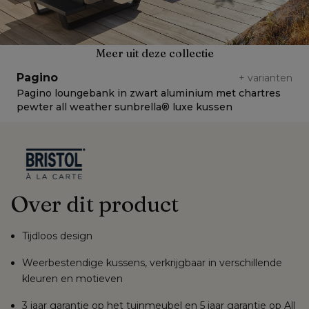
Meer uit deze collectie
Pagino
+
varianten
Pagino loungebank in zwart aluminium met chartres
P
pewter all weather sunbrella® luxe kussen
s
Over dit product
Tijdloos design
Weerbestendige kussens, verkrijgbaar in verschillende
kleuren en motieven
3 jaar garantie op het tuinmeubel en 5 jaar garantie op All