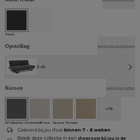
Zwart
Wit
Zwart
Opstelling
bekijk alle opstellingen
2-zit
Kussen
bekijk alle stoffen
+
76
All Weather Sunbrella® luxe - Savane Tornado
All Weather Cosytica - Althea Off White
All Weather Cosytica - Althea Chalk
All Weather Cosytica - Althe
All Weather Sunbrella® luxe - Savane Tornado
Geleverd bij jou thuis
binnen 7 - 8 weken
Bekijk deze collectie in een
showroom bij jou in de