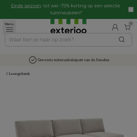
Einde seizoen
: tot wel -75% korting op een selectie 
tuinmeubelen*
0
Menu
Grootste tuinmeubelexpert van de Benelux
Loungebank