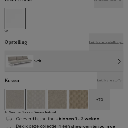
Wit
Wit
Opstelling
bekijk alle opstellingen
3-zit
Kussen
bekijk alle stoffen
+
70
All Weather Solica - Firenze Natural
All Weather Cosytica - Althea Off White
All Weather Cosytica - Althea Chalk
All Weather Cosytica - Althe
All Weather Solica - Firenze Natural
Geleverd bij jou thuis
binnen 1 - 2 weken
Bekijk deze collectie in een
showroom bij jou in de