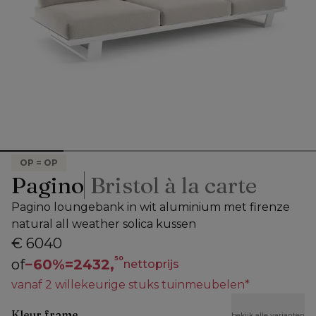
OP = OP
Pagino
Bristol à la carte
Pagino loungebank in wit aluminium met firenze
natural all weather solica kussen
€ 6040
50
of
−
60%
=
2432,
nettoprijs
vanaf 2 willekeurige stuks tuinmeubelen*
Kleur frame
bekijk alle varianten