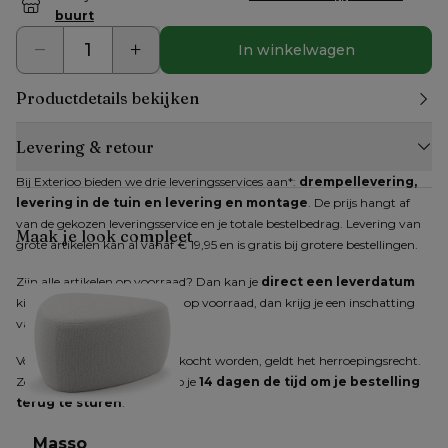
buurt
In winkelwagen
Productdetails bekijken
Levering & retour
Bij Exterioo bieden we drie leveringsservices aan*: 
drempellevering, 
levering in de tuin en levering en montage
. De prijs hangt af 
van de gekozen leveringsservice en je totale bestelbedrag. Levering van 
Maak je look compleet
grote artikelen kan al vanaf € 19,95 en is gratis bij grotere bestellingen.
Zijn alle artikelen op voorraad? Dan kan je 
direct een leverdatum
kiezen. Zijn niet alle artikelen op voorraad, dan krijg je een inschatting 
van de verwachte levertijd.
Voor producten die online gekocht worden, geldt het herroepingsrecht. 
Zodra je dit hebt gemeld, heb je 
14 dagen de tijd om je bestelling 
terug te sturen
.
Masso