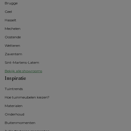
Brugge
Geel 
Hasselt 
Mechelen
Oostende
Wetteren
Zaventem
Sint-Martens-Latem
Bekijk alle showrooms
Inspiratie
Tuintrends
Hoe tuinmeubelen kiezen?
Materialen
Onderhoud
Buitenmomenten 