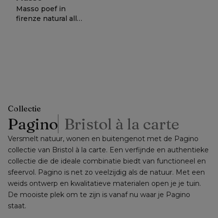
Masso poef in
firenze natural all
weather solica - B
60 x D 60 x H 35
389,-
of
−
50%
=
cm
nettoprijs
Collectie
Pagino
Bristol à la carte
Versmelt natuur, wonen en buitengenot met de Pagino 
collectie van Bristol à la carte. Een verfijnde en authentieke 
collectie die de ideale combinatie biedt van functioneel en 
sfeervol. Pagino is net zo veelzijdig als de natuur. Met een 
weids ontwerp en kwalitatieve materialen open je je tuin. 
De mooiste plek om te zijn is vanaf nu waar je Pagino 
staat.