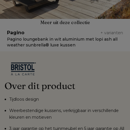
Meer uit deze collectie
Pagino
+
varianten
Pagino loungebank in wit aluminium met lopi ash all
P
weather sunbrella® luxe kussen
c
Over dit product
Tijdloos design
Weerbestendige kussens, verkrijgbaar in verschillende
kleuren en motieven
3 jaar garantie op het tuinmeubel en 5 jaar garantie op All