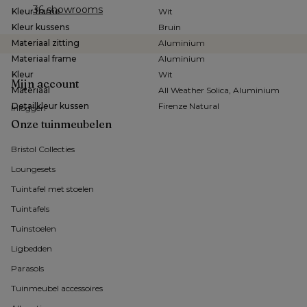
36 showrooms
Kleur frame
Wit
Kleur kussens
Bruin
Materiaal zitting
Aluminium
Materiaal frame
Aluminium
Kleur
Wit
Mijn account
Materiaal
All Weather Solica, Aluminium
Detailkleur kussen
Firenze Natural
Inloggen
Onze tuinmeubelen
Bristol Collecties
Loungesets
Tuintafel met stoelen
Tuintafels
Tuinstoelen
Ligbedden
Parasols
Tuinmeubel accessoires