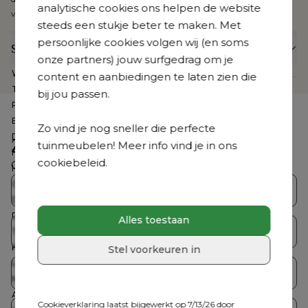
analytische cookies ons helpen de website
van 5 jaar garantie.
steeds een stukje beter te maken. Met
persoonlijke cookies volgen wij (en soms
Specificaties
onze partners) jouw surfgedrag om je
Webartikelnummer
CB3981577
content en aanbiedingen te laten zien die
Te zien in de showroom
Nee
bij jou passen.
Product collectie
Pagino
Breedte
240 cm
Zo vind je nog sneller die perfecte
Diepte
100 cm
Zoek je iets anders?
tuinmeubelen! Meer info vind je in ons
Hoogte
70 cm
cookiebeleid.
Ontdek ons volledig aanbod
Hoogte zitting
21 cm
Gemonteerd
Nee
Bristol Collecties
Loungesets
Dikte rugkussen
12 cm
Dikte zitkussen
12 cm
Alles toestaan
Tuintafelsets
Tuintafels
Totale afmetingen
B 240 x D 100 x H 70 cm
Kussen(s) inbegrepen
Ja
Stel voorkeuren in
Loungetafel inbegrepen
Nee
Tuinstoelen
Ligstoelen
Merk
Bristol à la carte
Aantal personen
3 personen
Cookieverklaring laatst bijgewerkt op 7/13/26 door