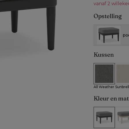
vanaf 2 willek
Opstelling
po
Kussen
All Weather Su
All W
All Weather Sunbrell
Kleur en mat
Zwart alumin
Beig