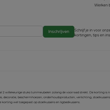
Werken b
Schrijf je in voor o
Inschrijven
kortingen, tips en in
 2 willekeurige stuks tuinmeubelen zolang de voorraad strekt. De korting is n
res, decoratie, beschermhoezen, onderhoudsproducten, verlichting, stoelkussens,
 korting wel toegepast op stoelkussens en ligbedkussens.