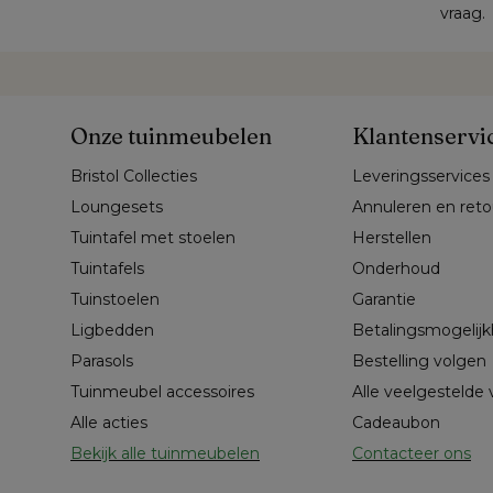
vraag.
Onze tuinmeubelen
Klantenservi
Bristol Collecties
Leveringsservices
Loungesets
Annuleren en ret
Tuintafel met stoelen
Herstellen
Tuintafels
Onderhoud
Tuinstoelen
Garantie
Ligbedden
Betalingsmogelij
Parasols
Bestelling volgen
Tuinmeubel accessoires
Alle veelgestelde
Alle acties
Cadeaubon
Bekijk alle tuinmeubelen
Contacteer ons