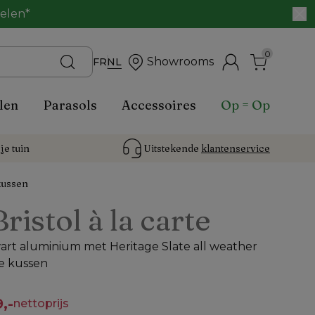
belen*
0
Showrooms
FR
NL
len
Parasols
Accessoires
Op = Op
je tuin
Uitstekende 
klantenservice
kussen
Bristol à la carte
wart aluminium met Heritage Slate all weather
e kussen
,-
nettoprijs