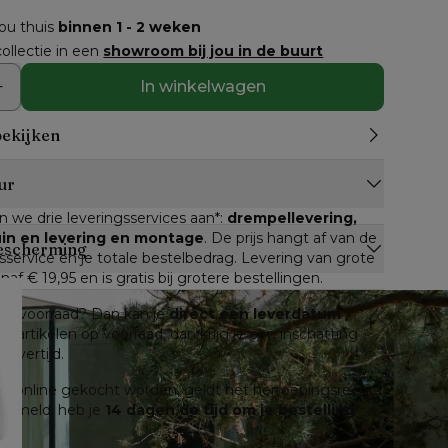
jou thuis
binnen 1 - 2 weken
ollectie in een
showroom bij jou in de buurt
In winkelwagen
bekijken
ur
n we drie leveringsservices aan*: 
drempellevering, 
tuin en levering en montage
. De prijs hangt af van de 
escherming
service en je totale bestelbedrag. Levering van grote 
anaf € 19,95 en is gratis bij grotere bestellingen.
n op voorraad? Dan kan je 
direct een leverdatum
lle artikelen op voorraad, dan krijg je een inschatting 
levertijd.
e online gekocht worden, geldt het herroepingsrecht. 
 gemeld, heb je 
14 dagen de tijd om je bestelling 