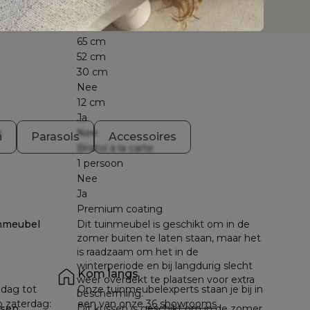
Nee
Orso
65 cm
52 cm
30 cm
Nee
12 cm
Ja
n
Nee
n
Parasols
Accessoires
Bristol à la carte
1 persoon
Nee
Ja
Premium coating
nmeubel
Dit tuinmeubel is geschikt om in de
zomer buiten te laten staan, maar het
is raadzaam om het in de
winterperiode en bij langdurig slecht
Kom langs
weer overdekt te plaatsen voor extra
dag tot 
Onze tuinmeubelexperts staan je bij in 
bescherming.
p zaterdag: 
een van onze 
36 showrooms
ssen
Dit kussen is geschikt om in de zomer