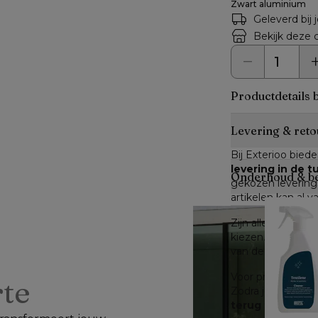
Zwart aluminium
Geleverd bij 
Bekijk deze c
Productdetails 
Levering & reto
Bij Exterioo biede
levering in de 
Onderhoud & b
gekozen leverings
artikelen kan al v
Zijn alle artikele
kiezen. Zijn niet a
van de verwachte 
Voor producten di
rte
Zodra je dit hebt
terug te sturen
.