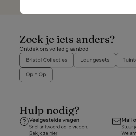
Zoek je iets anders?
Ontdek ons volledig aanbod
Bristol Collecties
Loungesets
Tuint
Op = Op
Hulp nodig?
Veelgestelde vragen
Mail 
Snel antwoord op je vragen.
Stuur j
Bekijk ze hier
We ant