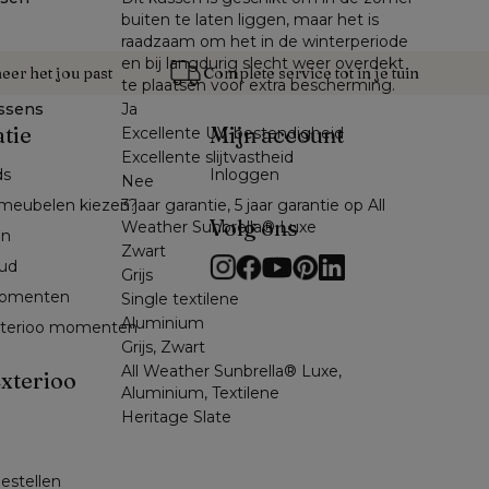
buiten te laten liggen, maar het is
raadzaam om het in de winterperiode
en bij langdurig slecht weer overdekt
er het jou past
Complete service tot in je tuin
te plaatsen voor extra bescherming.
ssens
Ja
atie
Mijn account
Excellente UV-bestendigheid
Excellente slijtvastheid
ds
Inloggen
Nee
3 jaar garantie, 5 jaar garantie op All
meubelen kiezen?
Volg ons
Weather Sunbrella® Luxe
en
Zwart
ud
Grijs
omenten 
Single textilene
Aluminium
exterioo momenten
Grijs, Zwart
All Weather Sunbrella® Luxe,
xterioo
Aluminium, Textilene
Heritage Slate
 
bestellen