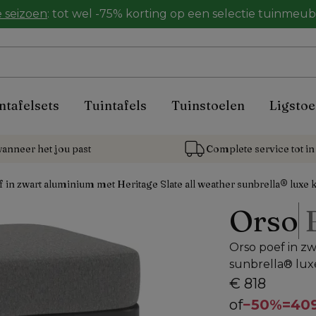
 seizoen
: tot wel -75% korting op een selectie tuinmeu
ntafelsets
Tuintafels
Tuinstoelen
Ligstoe
anneer het jou past
Complete service tot in 
 in zwart aluminium met Heritage Slate all weather sunbrella® luxe 
Orso
Orso poef in z
sunbrella® lux
€ 818
of
−
50%
=
409