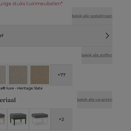
eurige stuks tuinmeubelen*
bekijk alle opstellingen
ef
bekijk alle stoffen
+
77
nbrella® luxe - Heritage Slate
eather Cosytica - Althea Off White
All Weather Cosytica - Althea Chalk
All Weather Cosytica - Althea Camel
a® luxe - Heritage Slate
eriaal
bekijk alle varianten
+
2
ium
e aluminium
Groen aluminium
Wit aluminium