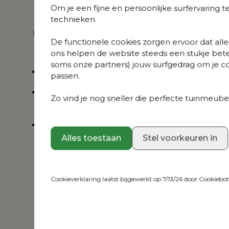
Om je een fijne en persoonlijke surfervaring 
vlakke rope met
vlakke rope met
B 
Marbella Tunder all
Natte Charcoal
technieken.
Over dit product
weather cosytica
Chine all weather
kussen
sunbrella® luxe
De functionele cookies zorgen ervoor dat alles
kussen
ons helpen de website steeds een stukje bete
soms onze partners) jouw surfgedrag om je con
Elegante combinatie van aluminium en rope
passen.
Weerbestendige kussens, verkrijgbaar in vers
Zo vind je nog sneller die perfecte tuinmeubel
motieven
3 jaar garantie op het tuinmeubel en 5 jaar g
Sunbrella luxe kussens
Alles toestaan
Stel voorkeuren in
Cookieverklaring laatst bijgewerkt op 7/13/26 door
Cookiebo