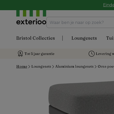
Einde
Bristol Collecties
Loungesets
Tui
Tot 5 jaar garantie
Levering w
Home
Loungesets
Aluminium loungesets
Orso poef