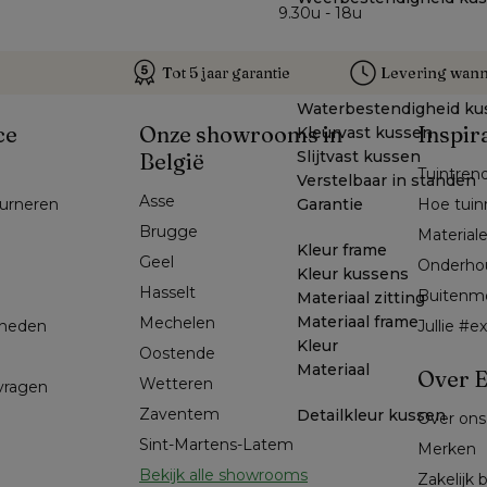
9.30u - 18u
Tot 5 jaar garantie
Levering wanne
Waterbestendigheid ku
ce
Onze showrooms in
Inspir
Kleurvast kussen
Slijtvast kussen
België
Tuintren
Verstelbaar in standen
Asse 
Garantie
ourneren
Hoe tuin
Brugge
Material
Kleur frame
Geel 
Onderho
Kleur kussens
Hasselt 
Buitenm
Materiaal zitting
Materiaal frame
Mechelen
kheden
Jullie #
Kleur
Oostende
Materiaal
Over E
Wetteren
 vragen
Zaventem
Detailkleur kussen
Over ons
Sint-Martens-Latem
Merken
Bekijk alle showrooms
Zakelijk 