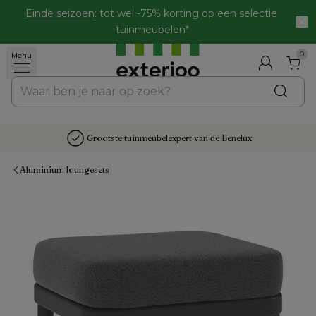
Einde seizoen
: tot wel -75% korting op een selectie 
tuinmeubelen*
0
Menu
Grootste tuinmeubelexpert van de Benelux
Aluminium loungesets