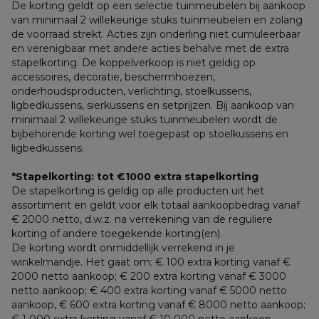
De korting geldt op een selectie tuinmeubelen bij aankoop 
van minimaal 2 willekeurige stuks tuinmeubelen en zolang 
de voorraad strekt. Acties zijn onderling niet cumuleerbaar 
en verenigbaar met andere acties behalve met de extra 
stapelkorting. De koppelverkoop is niet geldig op 
accessoires, decoratie, beschermhoezen, 
onderhoudsproducten, verlichting, stoelkussens, 
ligbedkussens, sierkussens en setprijzen. Bij aankoop van 
minimaal 2 willekeurige stuks tuinmeubelen wordt de 
bijbehorende korting wel toegepast op stoelkussens en 
ligbedkussens.
*Stapelkorting: tot €1000 extra stapelkorting
De stapelkorting is geldig op alle producten uit het 
assortiment en geldt voor elk totaal aankoopbedrag vanaf 
€ 2000 netto, d.w.z. na verrekening van de reguliere 
korting of andere toegekende korting(en). 
De korting wordt onmiddellijk verrekend in je 
winkelmandje. Het gaat om: € 100 extra korting vanaf € 
2000 netto aankoop; € 200 extra korting vanaf € 3000 
netto aankoop; € 400 extra korting vanaf € 5000 netto 
aankoop, € 600 extra korting vanaf € 8000 netto aankoop; 