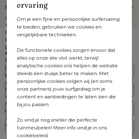
ervaring
Specificaties
Webartikelnummer
CB39878345
Om je een fijne en persoonlijke surfervaring
Te zien in de showroom
Nee
te bieden, gebruiken we cookies en
Product collectie
Orso
vergelijkbare technieken.
Breedte
65 cm
Diepte
52 cm
Zoek je iets anders?
De functionele cookies zorgen ervoor dat
Hoogte
30 cm
alles op onze site vlot werkt, terwijl
Ontdek ons volledig aanbod
Gemonteerd
Nee
analytische cookies ons helpen de website
Dikte zitkussen
12 cm
Bristol Collecties
Loungesets
steeds een stukje beter te maken. Met
Kussen(s) inbegrepen
Ja
persoonlijke cookies volgen wij (en soms
Loungetafel inbegrepen
Nee
onze partners) jouw surfgedrag om je
Tuintafelsets
Tuintafels
Merk
Bristol à la carte
content en aanbiedingen te laten zien die
Aantal personen
1 persoon
bij jou passen.
Wasbare hoes
Nee
Tuinstoelen
Ligstoelen
Roestvrij frame
Ja
Coating
Premium coating
Zo vind je nog sneller die perfecte
Weerbestendigheid tuinmeubel
Dit tuinmeubel is geschikt om in
Parasols
Accessoires
tuinmeubelen! Meer info vind je in ons
de zomer buiten te laten staan,
cookiebeleid.
maar het is raadzaam om het in