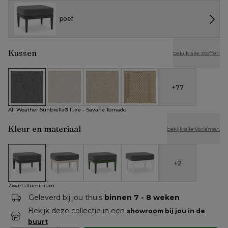
poef
Kussen
bekijk alle stoffen
+
77
All Weather Sunbrella® luxe - Savane Tornado
All Weather Cosytica - Althea Off White
All Weather Cosytica - Althea Chalk
All Weather Cosytica - Althe
All Weather Sunbrella® luxe - Savane Tornado
Kleur en materiaal
bekijk alle varianten
+
2
Zwart aluminium
Beige aluminium
Groen aluminium
Wit aluminium
Zwart aluminium
Geleverd bij jou thuis
binnen 7 - 8 weken
Bekijk deze collectie in een
showroom bij jou in de
buurt