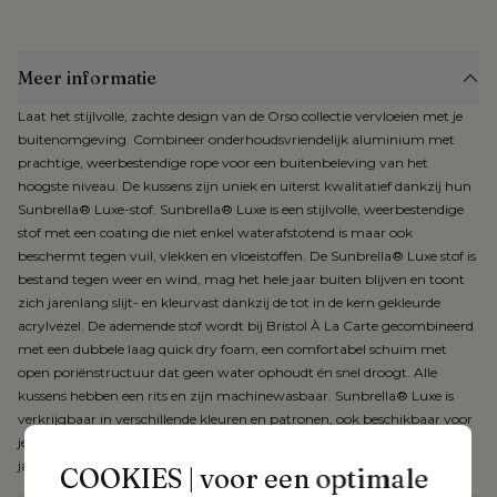
Meer informatie
Laat het stijlvolle, zachte design van de Orso collectie vervloeien met je
buitenomgeving. Combineer onderhoudsvriendelijk aluminium met
prachtige, weerbestendige rope voor een buitenbeleving van het
hoogste niveau. De kussens zijn uniek en uiterst kwalitatief dankzij hun
Sunbrella® Luxe-stof. Sunbrella® Luxe is een stijlvolle, weerbestendige
stof met een coating die niet enkel waterafstotend is maar ook
beschermt tegen vuil, vlekken en vloeistoffen. De Sunbrella® Luxe stof is
bestand tegen weer en wind, mag het hele jaar buiten blijven en toont
zich jarenlang slijt- en kleurvast dankzij de tot in de kern gekleurde
acrylvezel. De ademende stof wordt bij Bristol À La Carte gecombineerd
met een dubbele laag quick dry foam, een comfortabel schuim met
open poriënstructuur dat geen water ophoudt én snel droogt. Alle
kussens hebben een rits en zijn machinewasbaar. Sunbrella® Luxe is
verkrijgbaar in verschillende kleuren en patronen, ook beschikbaar voor
je parasoldoek, poef, sierkussens, etc. Bij Sunbrella® Luxe geniet je van 5
jaar garantie.
COOKIES | voor een optimale