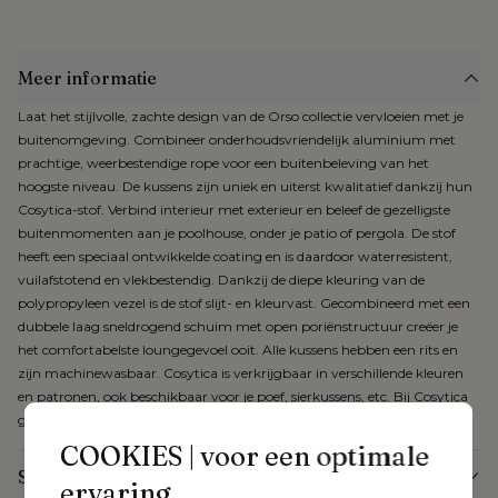
Meer informatie
Laat het stijlvolle, zachte design van de Orso collectie vervloeien met je
buitenomgeving. Combineer onderhoudsvriendelijk aluminium met
prachtige, weerbestendige rope voor een buitenbeleving van het
hoogste niveau. De kussens zijn uniek en uiterst kwalitatief dankzij hun
Cosytica-stof. Verbind interieur met exterieur en beleef de gezelligste
buitenmomenten aan je poolhouse, onder je patio of pergola. De stof
heeft een speciaal ontwikkelde coating en is daardoor waterresistent,
vuilafstotend en vlekbestendig. Dankzij de diepe kleuring van de
polypropyleen vezel is de stof slijt- en kleurvast. Gecombineerd met een
dubbele laag sneldrogend schuim met open poriënstructuur creëer je
het comfortabelste loungegevoel ooit. Alle kussens hebben een rits en
zijn machinewasbaar. Cosytica is verkrijgbaar in verschillende kleuren
en patronen, ook beschikbaar voor je poef, sierkussens, etc. Bij Cosytica
geniet je van 3 jaar garantie.
COOKIES | voor een optimale
Specificaties
ervaring