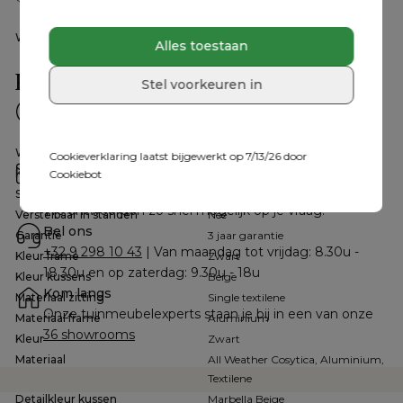
voor extra bescherming.
Weerbestendigheid kussen
Dit kussen is geschikt om in de
Alles toestaan
zomer buiten te laten liggen,
maar het is raadzaam om het in
Hulp nodig?
Stel voorkeuren in
de winterperiode en bij langdurig
Veelgestelde vragen
slecht weer overdekt te plaatsen
Snel antwoord op je vragen.
voor extra bescherming.
Bekijk ze hier
Waterbestendigheid kussens
Ja
Cookieverklaring laatst bijgewerkt op 7/13/26 door
Mail ons
Kleurvast kussen
Hoge UV-bestendigheid
Cookiebot
Stuur je mail naar 
hallo@exterioo.be
Slijtvast kussen
Excellente slijtvastheid
We antwoorden zo snel mogelijk op je vraag.
Verstelbaar in standen
Nee
Bel ons
Garantie
3 jaar garantie
+32 9 298 10 43
 | Van maandag tot vrijdag: 8.30u - 
Kleur frame
Zwart
18.30u en op zaterdag: 9.30u - 18u
Kleur kussens
Beige
Kom langs
Materiaal zitting
Single textilene
Onze tuinmeubelexperts staan je bij in een van onze 
Materiaal frame
Aluminium
36 showrooms
Kleur
Zwart
Materiaal
All Weather Cosytica, Aluminium,
Textilene
Detailkleur kussen
Marbella Beige