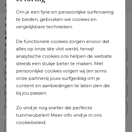
Webartikelnummer
CB39878315
Om je een fijne en persoonlijke surfervaring
Te zien in de showroom
Nee
Product collectie
Orso
te bieden, gebruiken we cookies en
Breedte
65 cm
vergelijkbare technieken.
Diepte
52 cm
Zoek je iets anders?
Hoogte
30 cm
De functionele cookies zorgen ervoor dat
Ontdek ons volledig aanbod
Gemonteerd
Nee
alles op onze site vlot werkt, terwijl
Dikte zitkussen
12 cm
Bristol Collecties
Loungesets
analytische cookies ons helpen de website
Kussen(s) inbegrepen
Ja
steeds een stukje beter te maken. Met
Loungetafel inbegrepen
Nee
persoonlijke cookies volgen wij (en soms
Tuintafelsets
Tuintafels
Merk
Bristol à la carte
onze partners) jouw surfgedrag om je
Aantal personen
1 persoon
content en aanbiedingen te laten zien die
Wasbare hoes
Ja
Tuinstoelen
Ligstoelen
bij jou passen.
Roestvrij frame
Ja
Coating
Premium coating
Weerbestendigheid tuinmeubel
Dit tuinmeubel is geschikt om in
Zo vind je nog sneller die perfecte
Parasols
Accessoires
de zomer buiten te laten staan,
tuinmeubelen! Meer info vind je in ons
maar het is raadzaam om het in
cookiebeleid.
de winterperiode en bij langdurig
Op = Op
slecht weer overdekt te plaatsen