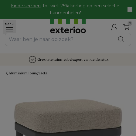
Einde seizoen
: tot wel -75% korting op een selectie 
tuinmeubelen*
0
Menu
Grootste tuinmeubelexpert van de Benelux
Aluminium loungesets