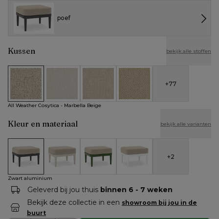
poef
Kussen
bekijk alle stoffen
+
77
All Weather Cosytica - Marbella Beige
All Weather Cosytica - Althea Off White
All Weather Cosytica - Althea Chalk
All Weather Cosytica - Althe
All Weather Cosytica - Marbella Beige
Kleur en materiaal
bekijk alle varianten
+
2
Zwart aluminium
Beige aluminium
Groen aluminium
Wit aluminium
Zwart aluminium
Geleverd bij jou thuis
binnen 6 - 7 weken
Bekijk deze collectie in een
showroom bij jou in de
buurt