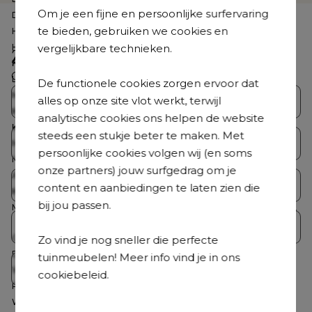
Om je een fijne en persoonlijke surfervaring
Diepte
80 cm
te bieden, gebruiken we cookies en
Hoogte
67 cm
vergelijkbare technieken.
Hoogte zitting
30 cm
Zoek je iets anders?
Kussen(s) inbegrepen
Ja
Ontdek ons volledig aanbod
Loungetafel inbegrepen
Nee
De functionele cookies zorgen ervoor dat
Merk
Bristol à la carte
alles op onze site vlot werkt, terwijl
Bristol Collecties
Loungesets
Kleur frame
Roestbruin
analytische cookies ons helpen de website
Kleur kussens
Beige
steeds een stukje beter te maken. Met
Tuintafelsets
Tuintafels
Materiaal zitting
Single textilene
persoonlijke cookies volgen wij (en soms
Materiaal frame
Aluminium
onze partners) jouw surfgedrag om je
Aantal personen
1 persoon
Tuinstoelen
Ligstoelen
content en aanbiedingen te laten zien die
Kleur
Roestbruin
bij jou passen.
Materiaal
All Weather Cosytica, Aluminium,
Verticaal geweven ronde rope
Parasols
Accessoires
Gemonteerd
Nee
Zo vind je nog sneller die perfecte
Detailkleur kussen
Althea Chalk
tuinmeubelen! Meer info vind je in ons
Op = Op
Wasbare hoes
Ja
cookiebeleid.
Roestvrij frame
Ja
Weerbestendigheid tuinmeubel
Dit tuinmeubel is geschikt om in