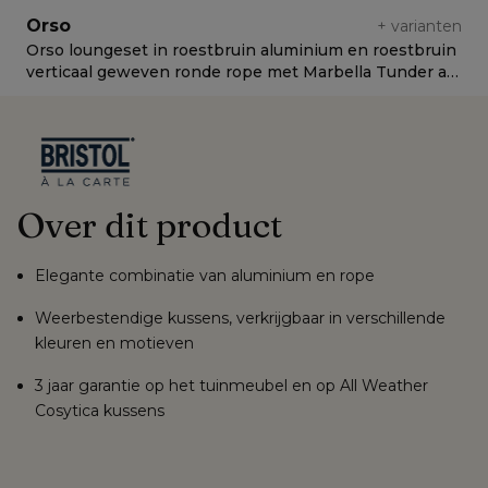
Orso
+
varianten
Orso loungeset in roestbruin aluminium en roestbruin
O
verticaal geweven ronde rope met Marbella Tunder all
v
weather cosytica kussen
w
Over dit product
Elegante combinatie van aluminium en rope
Weerbestendige kussens, verkrijgbaar in verschillende
kleuren en motieven
3 jaar garantie op het tuinmeubel en op All Weather
Cosytica kussens