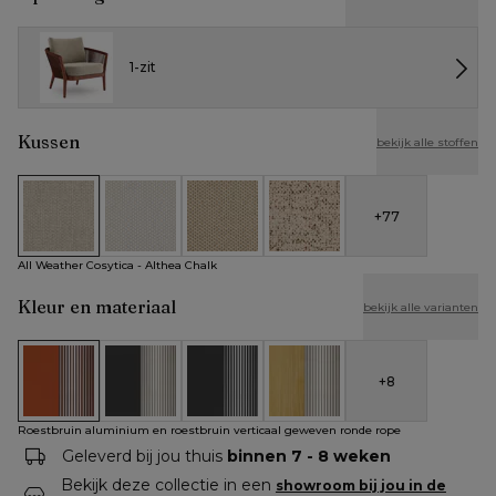
1-zit
Kussen
bekijk alle stoffen
+
77
All Weather Cosytica - Althea Chalk
All Weather Cosytica - Althea Off White
All Weather Cosytica - Althea Camel
All Weather Cosytica - Bora J
All Weather Cosytica - Althea Chalk
Kleur en materiaal
bekijk alle varianten
+
8
Roestbruin aluminium en roestbruin verticaal geweven rond
Zwart aluminium en beige verticaal geweven rond
Zwart aluminium en zwart verticaal ge
Teak en beige verticaal gew
Roestbruin aluminium en roestbruin verticaal geweven ronde rope
Geleverd bij jou thuis
binnen 7 - 8 weken
Bekijk deze collectie in een
showroom bij jou in de