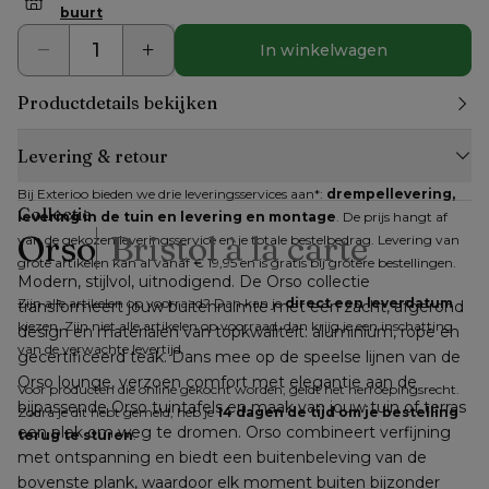
buurt
In winkelwagen
Productdetails bekijken
Levering & retour
Bij Exterioo bieden we drie leveringsservices aan*: 
drempellevering, 
Collectie
levering in de tuin en levering en montage
. De prijs hangt af 
Orso
Bristol à la carte
van de gekozen leveringsservice en je totale bestelbedrag. Levering van 
grote artikelen kan al vanaf € 19,95 en is gratis bij grotere bestellingen.
Modern, stijlvol, uitnodigend. De Orso collectie 
Zijn alle artikelen op voorraad? Dan kan je 
direct een leverdatum
transformeert jouw buitenruimte met een zacht, afgerond 
kiezen. Zijn niet alle artikelen op voorraad, dan krijg je een inschatting 
design en materialen van topkwaliteit: aluminium, rope en 
van de verwachte levertijd.
gecertificeerd teak. Dans mee op de speelse lijnen van de 
Orso lounge, verzoen comfort met elegantie aan de 
Voor producten die online gekocht worden, geldt het herroepingsrecht. 
bijpassende Orso tuintafels en maak van jouw tuin of terras 
Zodra je dit hebt gemeld, heb je 
14 dagen de tijd om je bestelling 
een plek om weg te dromen. Orso combineert verfijning 
terug te sturen
.
met ontspanning en biedt een buitenbeleving van de 
bovenste plank, waardoor elk moment buiten bijzonder 