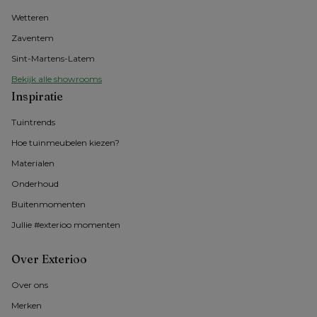
Wetteren
Zaventem
Sint-Martens-Latem
Bekijk alle showrooms
Inspiratie
Tuintrends
Hoe tuinmeubelen kiezen?
Materialen
Onderhoud
Buitenmomenten 
Jullie #exterioo momenten
Over Exterioo
Over ons 
Merken