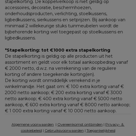
stapelkorting. De koppelverkoop is niet geldig op 
accessoires, decoratie, beschermhoezen, 
onderhoudsproducten, verlichting, stoelkussens, 
ligbedkussens, sierkussens en setprijzen. Bij aankoop van 
minimaal 2 willekeurige stuks tuinmeubelen wordt de 
bijbehorende korting wel toegepast op stoelkussens en 
ligbedkussens.
*Stapelkorting: tot €1000 extra stapelkorting
De stapelkorting is geldig op alle producten uit het 
assortiment en geldt voor elk totaal aankoopbedrag vanaf 
€ 2000 netto, d.w.z. na verrekening van de reguliere 
korting of andere toegekende korting(en). 
De korting wordt onmiddellijk verrekend in je 
winkelmandje. Het gaat om: € 100 extra korting vanaf € 
2000 netto aankoop; € 200 extra korting vanaf € 3000 
netto aankoop; € 400 extra korting vanaf € 5000 netto 
aankoop, € 600 extra korting vanaf € 8000 netto aankoop; 
€ 1 000 extra korting vanaf € 10 000 netto aankoop.
Algemene voorwaarden
  | 
Overeenkomst ontbinden
 | 
Privacy- & 
cookiebeleid
 | 
Gebruiksvoorwaarden
 | 
Toegankelijkheid