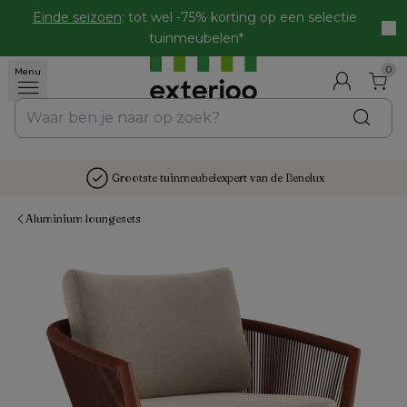
Einde seizoen
: tot wel -75% korting op een selectie 
tuinmeubelen*
0
Menu
Grootste tuinmeubelexpert van de Benelux
Aluminium loungesets