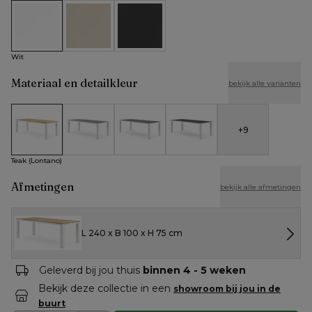
Wit
Beige
Zwart
Wit
Materiaal en detailkleur
bekijk alle varianten
+
9
Teak (Lontano)
Volkeramiek - Aspen Grey
Volkeramiek - Basalt Black
Volkeramiek - Black Obsessio
Teak (Lontano)
Afmetingen
bekijk alle afmetingen
L 240 x B 100 x H 75 cm
Geleverd bij jou thuis
binnen 4 - 5 weken
Bekijk deze collectie in een
showroom bij jou in de
buurt