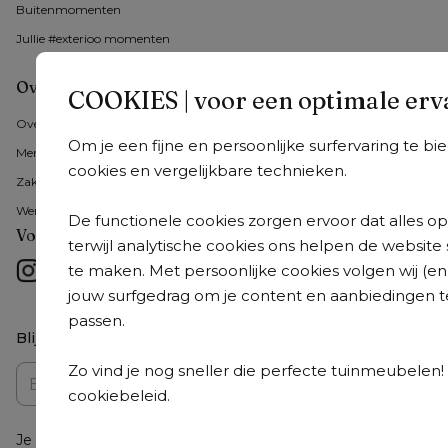
Buitenmomenten 
Jullie #exterioo momenten
Over Exterioo
COOKIES | voor een optimale erv
Over ons 
Om je een fijne en persoonlijke surfervaring te b
Merken
cookies en vergelijkbare technieken.
Zakelijk bestellen
Werken bij Exterioo
De functionele cookies zorgen ervoor dat alles op 
Volg ons
terwijl analytische cookies ons helpen de website
te maken. Met persoonlijke cookies volgen wij (e
jouw surfgedrag om je content en aanbiedingen te l
passen.
Blijf op de hoogte
Zo vind je nog sneller die perfecte tuinmeubelen! 
Inschrijven
cookiebeleid.
Je kan je altijd opnieuw uitschrijven.