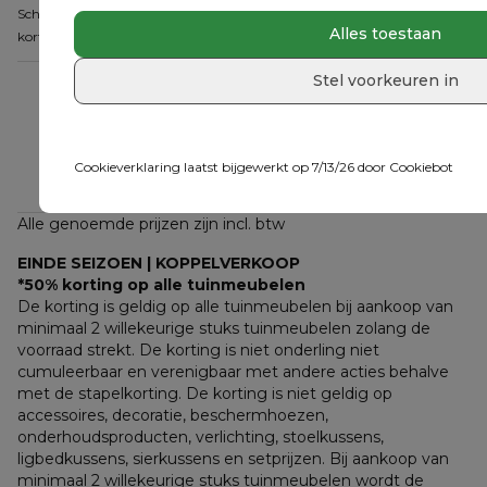
Schrijf je in voor onze nieuwsbrief en mis geen enkele actie! Ontvang
Alles toestaan
kortingen, tips en inspirerende ideeën rechtstreeks in je mailbox.
Stel voorkeuren in
Cookieverklaring laatst bijgewerkt op 7/13/26 door
Cookiebot
Alle genoemde prijzen zijn incl. btw
EINDE SEIZOEN | KOPPELVERKOOP
*50% korting op alle tuinmeubelen
De korting is geldig op alle tuinmeubelen bij aankoop van 
minimaal 2 willekeurige stuks tuinmeubelen zolang de 
voorraad strekt. De korting is niet onderling niet 
cumuleerbaar en verenigbaar met andere acties behalve 
met de stapelkorting. De korting is niet geldig op 
accessoires, decoratie, beschermhoezen, 
onderhoudsproducten, verlichting, stoelkussens, 
ligbedkussens, sierkussens en setprijzen. Bij aankoop van 
minimaal 2 willekeurige stuks tuinmeubelen wordt de 