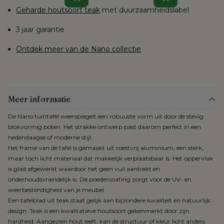
schuurpads
Geharde houtsoort teak
met duurzaamheidslabel
3 jaar garantie
Ontdek meer van de Nano collectie
Meer informatie
De Nano tuintafel weerspiegelt een robuuste vorm uit door de stevig
blokvormig poten. Het strakke ontwerp past daarom perfect in een
hedendaagse of moderne stijl.
Het frame van de tafel is gemaakt uit roestvrij aluminium, een sterk,
maar toch licht materiaal dat makkelijk verplaatsbaar is. Het oppervlak
is glad afgewerkt waardoor het geen vuil aantrekt en
onderhoudsvriendelijk is. De poedercoating zorgt voor de UV- en
weerbestendigheid van je meubel.
Een tafelblad uit teak staat gelijk aan bijzondere kwaliteit en natuurlijk
design. Teak is een kwalitatieve houtsoort gekenmerkt door zijn
hardheid. Aangezien hout leeft, kan de structuur of kleur licht anders