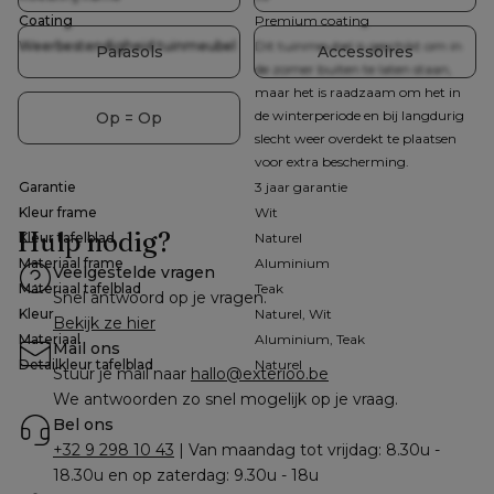
Coating
Premium coating
Weerbestendigheid tuinmeubel
Dit tuinmeubel is geschikt om in
Parasols
Accessoires
de zomer buiten te laten staan,
maar het is raadzaam om het in
de winterperiode en bij langdurig
Op = Op
slecht weer overdekt te plaatsen
voor extra bescherming.
Garantie
3 jaar garantie
Kleur frame
Wit
Hulp nodig?
Kleur tafelblad
Naturel
Materiaal frame
Aluminium
Veelgestelde vragen
Materiaal tafelblad
Teak
Snel antwoord op je vragen.
Kleur
Naturel, Wit
Bekijk ze hier
Materiaal
Aluminium, Teak
Mail ons
Detailkleur tafelblad
Naturel
Stuur je mail naar 
hallo@exterioo.be
We antwoorden zo snel mogelijk op je vraag.
Bel ons
+32 9 298 10 43
 | Van maandag tot vrijdag: 8.30u - 
18.30u en op zaterdag: 9.30u - 18u