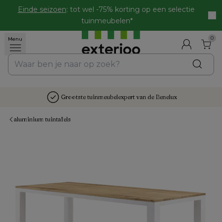
Einde seizoen
: tot wel -75% korting op een selectie 
tuinmeubelen*
0
Menu
Grootste tuinmeubelexpert van de Benelux
aluminium tuintafels