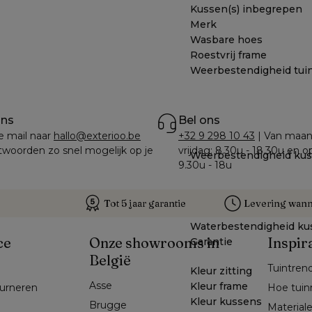
Kussen(s) inbegrepen
Merk
Wasbare hoes
Roestvrij frame
Weerbestendigheid tui
ons
Bel ons
e mail naar 
hallo@exterioo.be
+32 9 298 10 43
 | Van maan
woorden zo snel mogelijk op je 
vrijdag: 8.30u - 18.30u en o
Weerbestendigheid ku
9.30u - 18u
Tot 5 jaar garantie
Levering wanne
Waterbestendigheid ku
ce
Onze showrooms in
Inspir
Garantie
België
Tuintren
Kleur zitting
Asse 
Kleur frame
ourneren
Hoe tuin
Kleur kussens
Brugge
Material