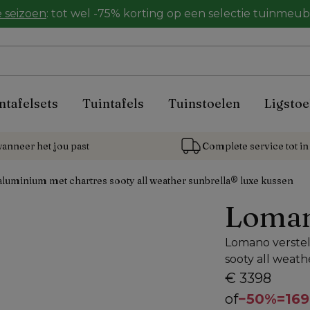
 seizoen
: tot wel -75% korting op een selectie tuinmeu
ntafelsets
Tuintafels
Tuinstoelen
Ligstoe
anneer het jou past
Complete service tot in 
aluminium met chartres sooty all weather sunbrella® luxe kussen
Loma
Lomano verstel
sooty all weat
€ 3398
of
−
50%
=
169