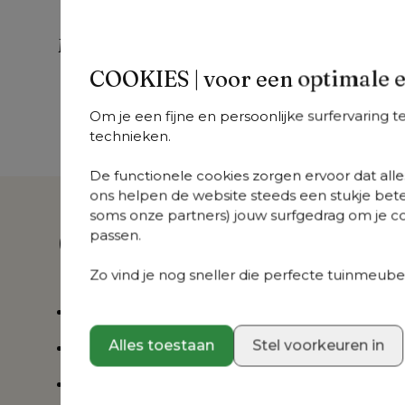
Meer uit deze collectie
COOKIES | voor een optimale 
Lomano
Lomano
L
+
varianten
+
varianten
+
v
Om je een fijne en persoonlijke surfervaring 
Lomano
Lomano
Lo
technieken.
loungehoek in
loungebank in
lo
zwart aluminium
zwart aluminium
zw
De functionele cookies zorgen ervoor dat alles
en zwart verticaal
en zwart verticaal
en
ons helpen de website steeds een stukje bete
geweven luxe
geweven luxe
ge
soms onze partners) jouw surfgedrag om je con
vlakke rope met
vlakke rope met
vl
Over dit product
passen.
marbella zwart all
chartres sooty all
wa
weather cosytica
weather
we
kussen
sunbrella® luxe
su
Zo vind je nog sneller die perfecte tuinmeubel
kussen
ku
Afgeronde, organische vormen
Alles toestaan
Stel voorkeuren in
Roestvrij frame
Rugleuning verstelbaar in verschillende stan