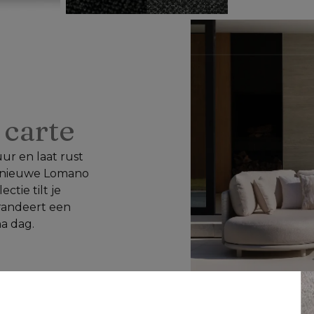
a carte
ur en laat rust 
dnieuwe Lomano 
tie tilt je 
randeert een 
na dag.