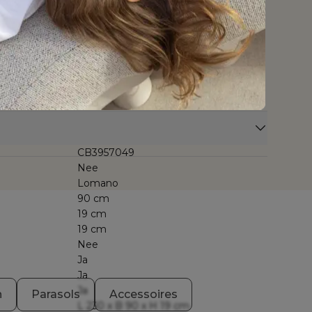
een coating die niet enkel waterafstotend is maar
 vlekken en vloeistoffen. De Sunbrella® Luxe stof is
nd, mag het hele jaar buiten blijven en toont zich
ast dankzij de tot in de kern gekleurde acrylvezel. De
 Bristol À La Carte gecombineerd met een dubbele
n comfortabel schuim met open poriënstructuur dat
nel droogt.
CB3957049
Nee
Lomano
90 cm
19 cm
19 cm
Nee
Ja
Ja
Ja
n
Parasols
Accessoires
L 230 x B 90 x H 19 cm