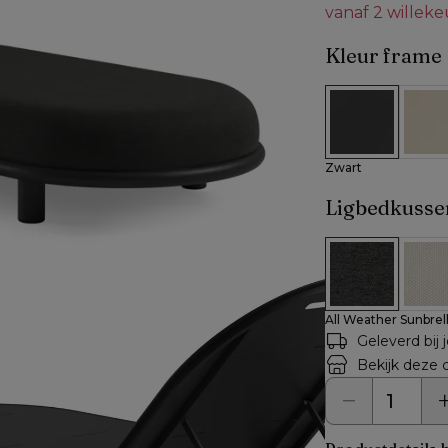
vanaf 2 willek
Kleur frame
Zwart
Beig
Zwart
Ligbedkusse
All Weather Su
All W
All Weather Sunbrel
Geleverd bij 
Bekijk deze c