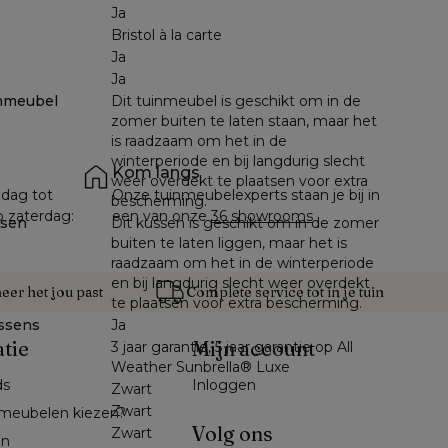
Ja
Bristol à la carte
Ja
Ja
nmeubel
Dit tuinmeubel is geschikt om in de
zomer buiten te laten staan, maar het
is raadzaam om het in de
winterperiode en bij langdurig slecht
Kom langs
weer overdekt te plaatsen voor extra
dag tot 
Onze tuinmeubelexperts staan je bij in 
bescherming.
p zaterdag: 
een van onze 
36 showrooms
ssen
Dit kussen is geschikt om in de zomer
buiten te laten liggen, maar het is
raadzaam om het in de winterperiode
en bij langdurig slecht weer overdekt
er het jou past
Complete service tot in je tuin
te plaatsen voor extra bescherming.
ssens
Ja
atie
Mijn account
3 jaar garantie, 5 jaar garantie op All
Weather Sunbrella® Luxe
ds
Inloggen
Zwart
Zwart
meubelen kiezen?
Volg ons
Zwart
en