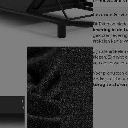
Productdetails 
Levering & reto
Bij Exterioo biede
levering in de 
gekozen leverings
artikelen kan al v
Zijn alle artikele
kiezen. Zijn niet a
van de verwachte 
Voor producten di
Zodra je dit hebt
terug te sturen
.