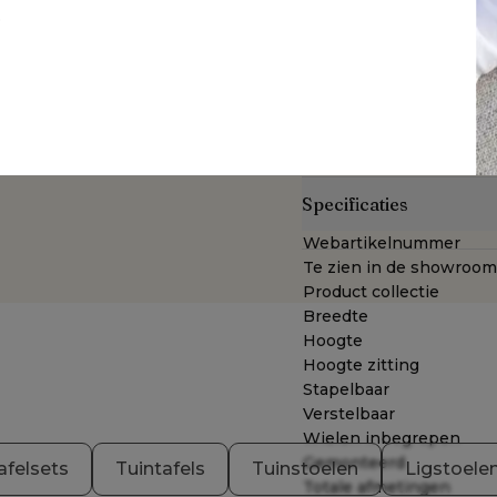
weerbestendige stof met 
t
ook beschermt tegen vuil,
bestand tegen weer en wi
rantie op het All
jarenlang slijt- en kleurv
ademende stof wordt bij
laag quick dry foam, ee
geen water ophoudt én s
Specificaties
Webartikelnummer
Te zien in de showroom
Product collectie
Breedte
Hoogte
Hoogte zitting
Stapelbaar
Verstelbaar
Wielen inbegrepen
Gemonteerd
afelsets
Tuintafels
Tuinstoelen
Ligstoele
Totale afmetingen