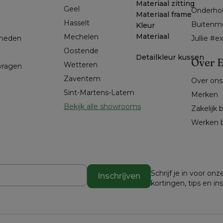
Materiaal zitting
Geel 
Onderho
Materiaal frame
Hasselt 
Buitenm
Kleur
Materiaal
Mechelen
kheden
Jullie #
Oostende
Detailkleur kussen
Over E
Wetteren
 vragen
Zaventem
Over ons
Sint-Martens-Latem
Merken
Bekijk alle showrooms
Zakelijk 
Werken b
Schrijf je in voor o
Inschrijven
kortingen, tips en in