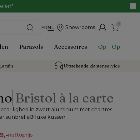
belen*
0
Showrooms
FR
NL
len
Parasols
Accessoires
Op = Op
je tuin
Uitstekende 
klantenservice
no
Bristol à la carte
baar ligbed in zwart aluminium met chartres
her sunbrella® luxe kussen
9,-
nettoprijs