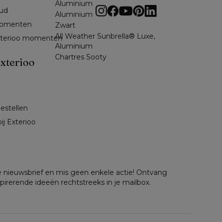
Aluminium
ud
Aluminium
omenten 
Zwart
All Weather Sunbrella® Luxe,
exterioo momenten
Aluminium
Chartres Sooty
xterioo
 
bestellen
ij Exterioo
nze nieuwsbrief en mis geen enkele actie! Ontvang
spirerende ideeën rechtstreeks in je mailbox.