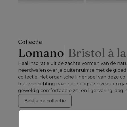
Collectie
Lomano
Bristol à l
Haal inspiratie uit de zachte vormen van de natu
neerdwalen over je buitenruimte met de gloe
collectie. Het organische lijnenspel van deze collec
buiteninrichting naar het hoogste niveau en ga
geweldig comfortabele zit- en ligervaring, dag 
Bekijk de collectie