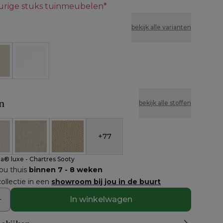
eurige stuks tuinmeubelen*
bekijk alle varianten
e
Wit
n
bekijk alle stoffen
+
77
nbrella® luxe - Chartres Sooty
eather Cosytica - Althea Off White
All Weather Cosytica - Althea Chalk
All Weather Cosytica - Althea Camel
la® luxe - Chartres Sooty
jou thuis
binnen 7 - 8 weken
ollectie in een
showroom bij jou in de buurt
In winkelwagen