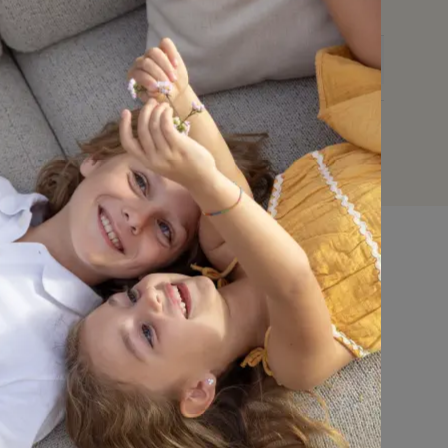
keuze en design, met uitzonderlijke topkwaliteit.
113603
30 cm
15 cm
Bristol à la carte
Zwart
Zwart
All Weather Sunbrella® Luxe
Niet van toepassing
Natte Sooty
Ja
nmeubel
Dit tuinmeubel is geschikt om in de
zomer buiten te laten staan, maar het
n
Parasols
is raadzaam om het in de
Accessoires
winterperiode en bij langdurig slecht
weer overdekt te plaatsen voor extra
bescherming.
ssen
Dit kussen is geschikt om in de zomer