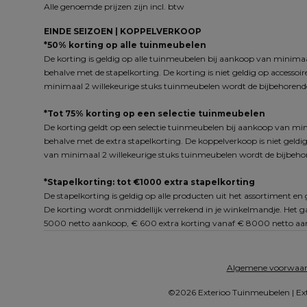
Alle genoemde prijzen zijn incl. btw
EINDE SEIZOEN | KOPPELVERKOOP
*50% korting op alle tuinmeubelen
De korting is geldig op alle tuinmeubelen bij aankoop van minimaal
behalve met de stapelkorting. De korting is niet geldig op accessoi
minimaal 2 willekeurige stuks tuinmeubelen wordt de bijbehorende
*Tot 75% korting op een selectie tuinmeubelen
De korting geldt op een selectie tuinmeubelen bij aankoop van min
behalve met de extra stapelkorting. De koppelverkoop is niet geldig
van minimaal 2 willekeurige stuks tuinmeubelen wordt de bijbehor
*Stapelkorting: tot €1000 extra stapelkorting
De stapelkorting is geldig op alle producten uit het assortiment e
De korting wordt onmiddellijk verrekend in je winkelmandje. Het
5000 netto aankoop, € 600 extra korting vanaf € 8000 netto aan
Algemene voorwaa
©2026 Exterioo Tuinmeubelen | Ext