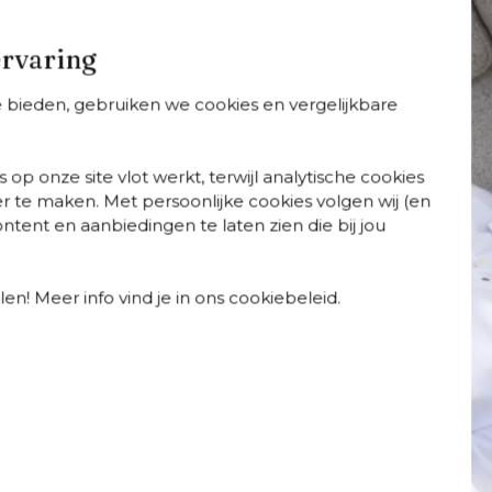
Geniet van buitengewone 
en ademend en
ervaring
Specificaties
te bieden, gebruiken we cookies en vergelijkbare
Webartikelnummer
Breedte
Diepte
 op onze site vlot werkt, terwijl analytische cookies
Merk
r te maken. Met persoonlijke cookies volgen wij (en
Kleur kussens
tent en aanbiedingen te laten zien die bij jou
Kleur
Materiaal
Certificaten
en! Meer info vind je in ons cookiebeleid.
Detailkleur kussen
Wasbare hoes
Weerbestendigheid tui
afelsets
Tuintafels
Tuinstoelen
Ligstoele
t
Weerbestendigheid ku