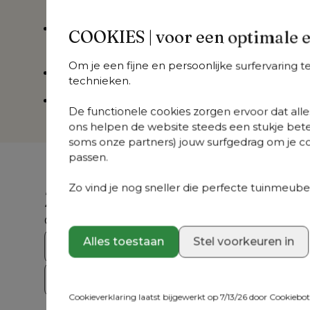
worden
in de machine
De quick dry foam zorgt er voor dat het
kuss
COOKIES | voor een optimale 
schimmelwerend is
Om je een fijne en persoonlijke surfervaring 
Kussen is voorzien van een
antislip
technieken.
5 jaar garantie
De functionele cookies zorgen ervoor dat alles
ons helpen de website steeds een stukje bete
soms onze partners) jouw surfgedrag om je con
passen.
Zo vind je nog sneller die perfecte tuinmeubel
Zoek je iets anders?
Ontdek ons volledig aanbod
Alles toestaan
Stel voorkeuren in
Bristol Collecties
Loungesets
Tuint
Op = Op
Cookieverklaring laatst bijgewerkt op 7/13/26 door
Cookiebo