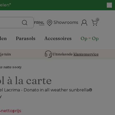
belen*
0
Showrooms
FR
NL
len
Parasols
Accessoires
Op = Op
je tuin
Uitstekende 
klantenservice
e natte sooty
l à la carte
l Lacrima - Donato in all weather sunbrella®
y
-
nettoprijs