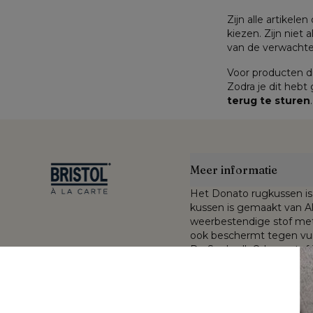
Zijn alle artikele
kiezen. Zijn niet a
van de verwachte 
Voor producten di
Zodra je dit hebt
terug te sturen
.
Meer informatie
Het Donato rugkussen is 
kussen is gemaakt van All
weerbestendige stof met 
ook beschermt tegen vuil
De Sunbrella® Luxe stof 
nde kleuren en
buiten blijven en toont zi
gekleurde acrylvezel. De
gecombineerd met een du
an gewassen
met open poriënstructuu