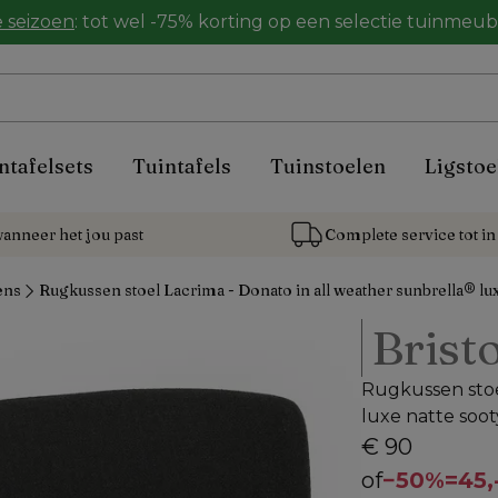
 seizoen
: tot wel -75% korting op een selectie tuinmeu
ntafelsets
Tuintafels
Tuinstoelen
Ligstoe
anneer het jou past
Complete service tot in 
ens
Rugkussen stoel Lacrima - Donato in all weather sunbrella® lux
Bristo
Rugkussen stoe
luxe natte soot
€ 90
of
−
50%
=
45,