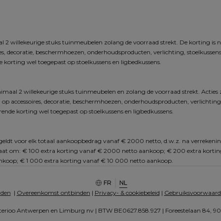
 2 willekeurige stuks tuinmeubelen zolang de voorraad strekt. De korting is n
res, decoratie, beschermhoezen, onderhoudsproducten, verlichting, stoelkussens,
 korting wel toegepast op stoelkussens en ligbedkussens.
imaal 2 willekeurige stuks tuinmeubelen en zolang de voorraad strekt. Acties 
 op accessoires, decoratie, beschermhoezen, onderhoudsproducten, verlichting, s
ende korting wel toegepast op stoelkussens en ligbedkussens.
n geldt voor elk totaal aankoopbedrag vanaf € 2000 netto, d.w.z. na verrekenin
 gaat om: € 100 extra korting vanaf € 2000 netto aankoop; € 200 extra korti
koop; € 1 000 extra korting vanaf € 10 000 netto aankoop.
FR
NL
rden
  | 
Overeenkomst ontbinden
 | 
Privacy- & cookiebeleid
 | 
Gebruiksvoorwaard
erioo Antwerpen en Limburg nv | BTW BE0627.858.927 | Foreestelaan 84, 900