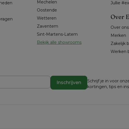
Mechelen
kheden
Jullie #
Oostende
Over E
Wetteren
 vragen
Zaventem
Over ons
Sint-Martens-Latem
Merken
Bekijk alle showrooms
Zakelijk 
Werken b
Schrijf je in voor o
Inschrijven
kortingen, tips en in