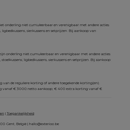
iet onderling niet cumuleerbaar en verenigbaar met andere acties 
 ligbedkussens, sierkussens en setprijzen. Bij aankoop van 
zijn onderling niet cumuleerbaar en verenigbaar met andere acties 
toelkussens, ligbedkussens, sierkussens en setprijzen. Bij aankoop 
g van de reguliere korting of andere toegekende korting(en). 
ng vanaf € 3000 netto aankoop; € 400 extra korting vanaf € 
en
 | 
Toegankelijkheid
0 Gent, België | 
hallo@exterioo.be