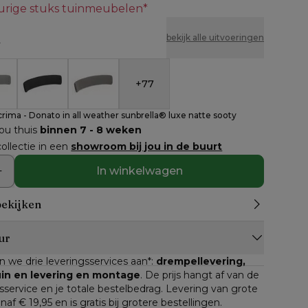
eurige stuks tuinmeubelen*
n
bekijk alle uitvoeringen
+
77
l Lacrima - Donato in all weather sunbrella® luxe natt
ssen stoel Lacrima - Donato in all weather sunbrella® 
Rugkussen stoel Lacrima - Donato in all weather sun
Rugkussen stoel Lacrima - Donato in all wea
rima - Donato in all weather sunbrella® luxe natte sooty
jou thuis
binnen 7 - 8 weken
ollectie in een
showroom bij jou in de buurt
In winkelwagen
bekijken
ur
n we drie leveringsservices aan*: 
drempellevering, 
tuin en levering en montage
. De prijs hangt af van de 
service en je totale bestelbedrag. Levering van grote 
anaf € 19,95 en is gratis bij grotere bestellingen.