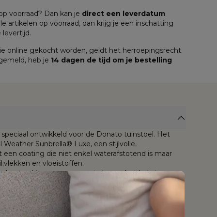
n op voorraad? Dan kan je 
direct een leverdatum
lle artikelen op voorraad, dan krijg je een inschatting 
levertijd.
e online gekocht worden, geldt het herroepingsrecht. 
 gemeld, heb je 
14 dagen de tijd om je bestelling 
speciaal ontwikkeld voor de Donato tuinstoel. Het
 Weather Sunbrella® Luxe, een stijlvolle,
een coating die niet enkel waterafstotend is maar
;vlekken en vloeistoffen.
is bestand tegen weer en wind, mag het hele jaar
ch jarenlang slijt- en kleurvast dankzij de tot in de kern
 ademende stof wordt bij Bristol À La Carte
bbele laag quick dry foam, een comfortabel schuim
r dat geen water ophoudt én snel droogt.