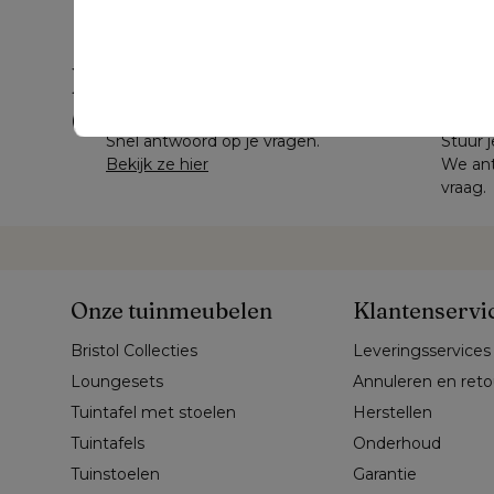
Hulp nodig?
Veelgestelde vragen
Mail 
Snel antwoord op je vragen.
Stuur j
Bekijk ze hier
We ant
vraag.
Onze tuinmeubelen
Klantenservi
Bristol Collecties
Leveringsservices
Loungesets
Annuleren en ret
Tuintafel met stoelen
Herstellen
Tuintafels
Onderhoud
Tuinstoelen
Garantie