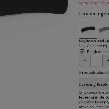
vanaf 2 willek
Uitvoeringe
Rugkussen stoe
Rugku
Rugkussen stoel Lac
Geleverd bij 
Bekijk deze c
Productdetails 
Levering & reto
Bij Exterioo biede
levering in de 
gekozen leverings
artikelen kan al v