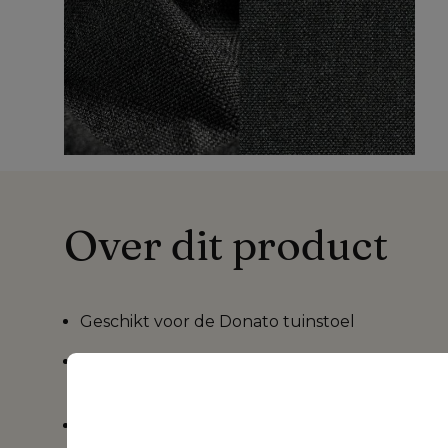
Over dit product
Geschikt voor de
Donato tuinstoel
Sunbrella® Luxe is verkrijgbaar in verschille
patronen,
ontdek meer >>>
Het kussen heeft een rits waardoor de
hoes k