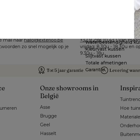
Te zien in de showroom
ons
Bel ons
Dikte zitkussen
e mail naar 
hallo@exterioo.be
+32 9 298 10 43
 | Van maan
Waterbestendigheid ku
woorden zo snel mogelijk op je 
vrijdag: 8.30u - 18.30u en o
Kleurvast kussen
9.30u - 18u
Slijtvast kussen
Totale afmetingen
Garantie
Tot 5 jaar garantie
Levering wanne
ce
Onze showrooms in
Inspir
België
Tuintren
Asse 
ourneren
Hoe tuin
Brugge
Material
Geel 
Onderho
Hasselt 
Buitenm