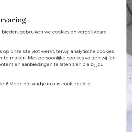
ervaring
onato
Donato
Donato
te bieden, gebruiken we cookies en vergelijkbare
arianten
+
varianten
+
varianten
nato
Donato tuinstoel in
Donato
ungebank in
beige aluminium
loungebank in
 op onze site vlot werkt, terwijl analytische cookies
ige aluminium
beige aluminium
r te maken. Met persoonlijke cookies volgen wij (en
t chartres
met marbella be
tent en aanbiedingen te laten zien die bij jou
wter all weather
all weather
nbrella® luxe
cosytica kussen
ssen
Meer informatie
en! Meer info vind je in ons cookiebeleid.
Perfectie schuilt in natu
speelse, organische vorm
gemaakt van aluminium een
kussens zijn uniek en uite
interieur met exterieur 
poolhouse, onder je patio
coating en is daardoor wa
chillende kleuren en
de diepe kleuring van de p
t