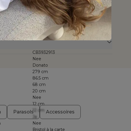
ubbele laag sneldrogend schuim met open
e het comfortabelste loungegevoel ooit. Alle kussens
achinewasbaar. Cosytica is verkrijgbaar in verschillende
beschikbaar voor je poef, sierkussens, etc. Bij Cosytica
ie.
CB3932913
Nee
Donato
279 cm
86.5 cm
68 cm
20 cm
Nee
12 cm
12 cm
n
Parasols
Accessoires
Ja
n
Nee
Bristol à la carte