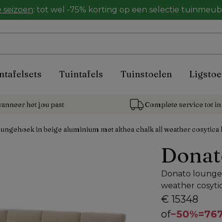
 seizoen
: tot wel -75% korting op een selectie tuinmeu
ntafelsets
Tuintafels
Tuinstoelen
Ligstoe
anneer het jou past
Complete service tot in 
ungehoek in beige aluminium met althea chalk all weather cosytica
Donat
Donato loungeh
weather cosyti
€ 15348
of
−
50%
=
767