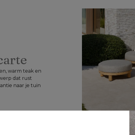
 carte
n, warm teak en 
werp dat rust 
ntie naar je tuin 