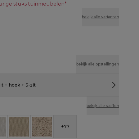
eurige stuks tuinmeubelen*
bekijk alle varianten
bekijk alle opstellingen
it + hoek + 3-zit
bekijk alle stoffen
+
77
sytica - Althea Chalk
eather Cosytica - Althea Off White
All Weather Cosytica - Althea Camel
All Weather Cosytica - Bora Jungle