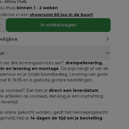
a - Althea Chalk
jou thuis
binnen 1 - 2 weken
ollectie in een
showroom bij jou in de buurt
In winkelwagen
bekijken
ur
n we drie leveringsservices aan*: 
drempellevering, 
tuin en levering en montage
. De prijs hangt af van de 
service en je totale bestelbedrag. Levering van grote 
anaf € 19,95 en is gratis bij grotere bestellingen.
n op voorraad? Dan kan je 
direct een leverdatum
lle artikelen op voorraad, dan krijg je een inschatting 
levertijd.
e online gekocht worden, geldt het herroepingsrecht. 
 gemeld, heb je 
14 dagen de tijd om je bestelling 