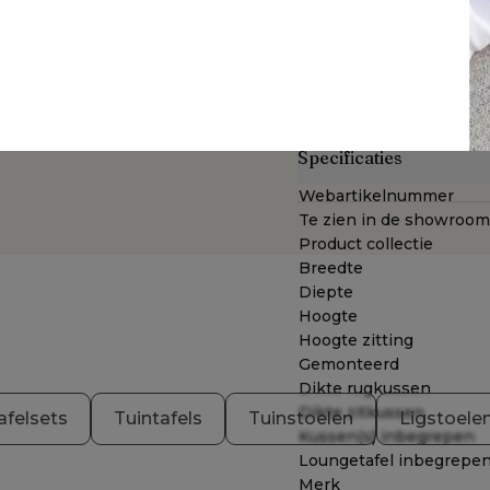
Gecombineerd met een d
poriënstructuur creëer j
eather Cosytica
hebben een rits en zijn m
kleuren en patronen, ook 
geniet je van 3 jaar garant
Specificaties
Webartikelnummer
Te zien in de showroom
Product collectie
Breedte
Diepte
Hoogte
Hoogte zitting
Gemonteerd
Dikte rugkussen
Dikte zitkussen
afelsets
Tuintafels
Tuinstoelen
Ligstoele
Kussen(s) inbegrepen
Loungetafel inbegrepe
Merk