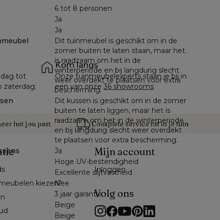
6 tot 8 personen
Ja
Ja
nmeubel
Dit tuinmeubel is geschikt om in de
zomer buiten te laten staan, maar het
is raadzaam om het in de
Kom langs
winterperiode en bij langdurig slecht
dag tot 
Onze tuinmeubelexperts staan je bij in 
weer overdekt te plaatsen voor extra
p zaterdag: 
een van onze 
36 showrooms
bescherming.
ssen
Dit kussen is geschikt om in de zomer
buiten te laten liggen, maar het is
raadzaam om het in de winterperiode
er het jou past
Complete service tot in je tuin
en bij langdurig slecht weer overdekt
te plaatsen voor extra bescherming.
atie
Mijn account
ssens
Ja
Hoge UV-bestendigheid
ds
Inloggen
Excellente slijtvastheid
meubelen kiezen?
Nee
Volg ons
3 jaar garantie
en
Beige
ud
Beige