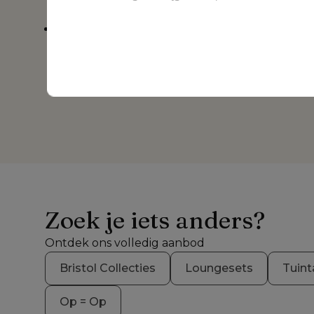
motieven
3 jaar garantie op het tuinmeubel en op All W
kussens
Zoek je iets anders?
Ontdek ons volledig aanbod
Bristol Collecties
Loungesets
Tuint
Op = Op