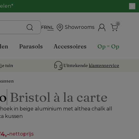
belen*
0
Showrooms
FR
NL
len
Parasols
Accessoires
Op = Op
je tuin
Uitstekende 
klantenservice
 kussen
o
Bristol à la carte
oek in beige aluminium met althea chalk all
ca kussen
4,-
nettoprijs