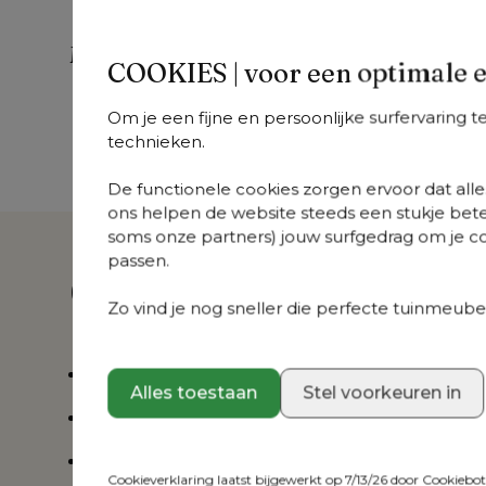
Meer uit deze collectie
COOKIES | voor een optimale 
Donato
Donato
D
Om je een fijne en persoonlijke surfervaring 
+
varianten
+
varianten
+
v
technieken.
Donato
Donato
Do
loungehoek in
loungebank in
lo
De functionele cookies zorgen ervoor dat alles
beige aluminium
beige aluminium
be
ons helpen de website steeds een stukje bete
met slow farafra all
met lopi marble all
me
soms onze partners) jouw surfgedrag om je con
weather
weather
pe
passen.
sunbrella® luxe
sunbrella® luxe
su
Over dit product
kussen
kussen
ku
Zo vind je nog sneller die perfecte tuinmeubel
Organische vormen
Alles toestaan
Stel voorkeuren in
Roestvrij aluminium
Weerbestendige kussens, verkrijgbaar in vers
Cookieverklaring laatst bijgewerkt op 7/13/26 door
Cookiebo