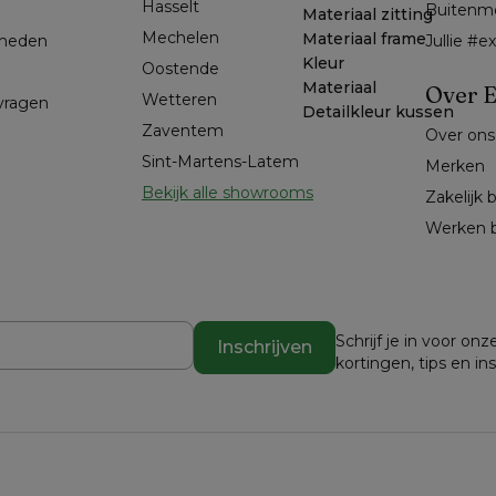
Hasselt 
Buitenm
Materiaal zitting
Mechelen
Materiaal frame
kheden
Jullie #
Kleur
Oostende
Materiaal
Over E
Wetteren
 vragen
Detailkleur kussen
Zaventem
Over ons
Sint-Martens-Latem
Merken
Bekijk alle showrooms
Zakelijk 
Werken b
Schrijf je in voor o
Inschrijven
kortingen, tips en in