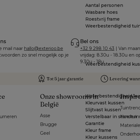
Aantal personen
Wasbare hoes
Roestvrij frame
Weerbestendigheid tui
ons
Bel ons
e mail naar 
hallo@exterioo.be
+32 9 298 10 43
 | Van maan
woorden zo snel mogelijk op je 
vrijdag: 8.30u - 18.30u en o
9.30u - 18u
Weerbestendigheid ku
Tot 5 jaar garantie
Levering wanne
ce
Onze showrooms in
Inspir
Waterbestendigheid ku
Kleurvast kussen
België
Tuintren
Slijtvast kussen
Asse 
ourneren
Verstelbaar in standen
Hoe tuin
Garantie
Brugge
Material
Kleur frame
Geel 
Onderho
Kleur kussens