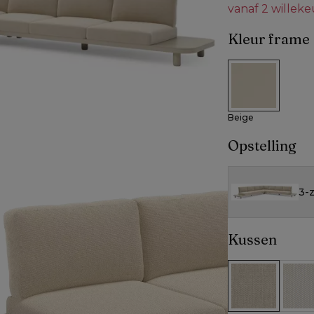
vanaf 2 willek
Kleur frame
Beige
Beige
Opstelling
3-z
Kussen
All Weather Co
All W