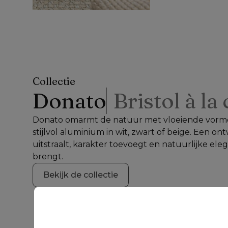
Collectie
Donato
Bristol à la
Donato omarmt de natuur met vloeiende vorme
stijlvol aluminium in wit, zwart of beige. Een ont
uitstraalt, karakter toevoegt en natuurlijke elega
brengt.
Bekijk de collectie