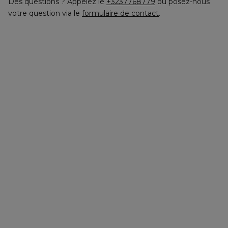
Des questions ? Appelez le
+3237768779
ou posez-nous
votre question via le
formulaire de contact
.