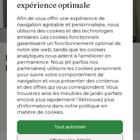
expérience optimale
Afin de vous offrir une expérience de
navigation agréable et personnalisée, nous
utilisons des cookies et des technologies
similaires. Les cookies fonctionnels
garantissent un fonctionnement optimal de
notre site web, tandis que les cookies
analytiques nous aident à l’améliorer en
Pourquoi visiter le showroom 
permanence. Nous (et parfois nos
Exterioo à Saint-Nicolas?
partenaires) utilisons les cookies personnels
pour suivre votre comportement de
navigation et vous présenter des contenus
1500 m² d’inspiration
et des offres qui vous correspondent. Vous
Conseils d’experts sur mesure
trouverez ainsi les meubles de jardin parfaits
Découvrez l’ambiance dans les zones d’inspiration
encore plus rapidement ! Retrouvez plus
Testez vous-même le confort d’assise
d’informations dans notre politique en
Mur de tissus plein de choix – ressentez chaque 
matière de cookies.
texture vous-même
Tout autoriser