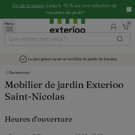
Fin de la saison
: jusqu’à -75 % sur une sélection de 
meubles de jardin*
0
Menu
Le plus grand expert en mobilier de jardin du Benelux
Showrooms
Mobilier de jardin Exterioo
Saint-Nicolas
Heures d’ouverture