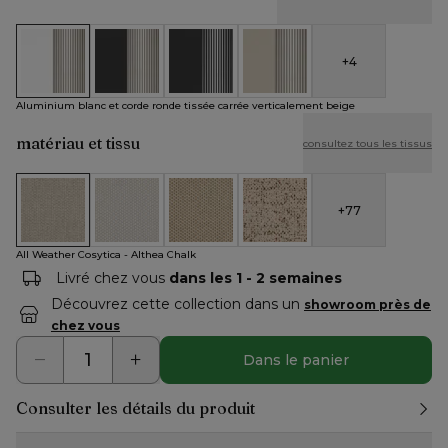
+
4
Aluminium blanc et corde ronde tissée carrée verticalement 
Aluminium noir et corde ronde tissée carrée verti
Aluminium noir et corde ronde tissée ve
Aluminium beige et corde ron
Aluminium blanc et corde ronde tissée carrée verticalement beige
matériau et tissu
consultez tous les tissus
+
77
All Weather Cosytica - Althea Chalk
All Weather Cosytica - Althea Off White
All Weather Cosytica - Althea Camel
All Weather Cosytica - Bora J
All Weather Cosytica - Althea Chalk
Livré chez vous
dans les 1 - 2 semaines
Découvrez cette collection dans un
showroom près de
chez vous
Dans le panier
Consulter les détails du produit