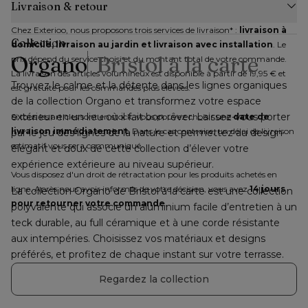
Livraison & retour
Chez Exterioo, nous proposons trois services de livraison* : 
livraison à 
Collection
domicile, livraison au jardin et livraison avec installation
. Le 
Organo
Bristol à la carte
prix dépend du service choisi et du montant total de votre commande. 
La livraison des articles volumineux est disponible à partir de 19,95 € et 
Trouvez le calme et la détente dans les lignes organiques 
est gratuite pour les commandes plus élevées.
de la collection Organo et transformez votre espace 
extérieur en un lieu où il fait bon rêver. Laissez-vous porter 
Si tous les articles sont en stock, vous pouvez choisir une 
date de 
livraison immédiatement
. Dans le cas contraire, un délai de livraison 
par le jeu des lignes de la nature et permettez au design 
estimatif vous sera communiqué.
élégant et doux de cette collection d’élever votre 
expérience extérieure au niveau supérieur.
Vous disposez d'un droit de rétractation pour les produits achetés en 
ligne. Après nous avoir informés de votre décision, vous avez 
14 jours 
La collection Organo de Bristol à la carte est une collection 
pour retourner votre commande
.
polyvalente qui associe un aluminium facile d’entretien à un 
teck durable, au full céramique et à une corde résistante 
aux intempéries. Choisissez vos matériaux et designs 
préférés, et profitez de chaque instant sur votre terrasse.
Regardez la collection