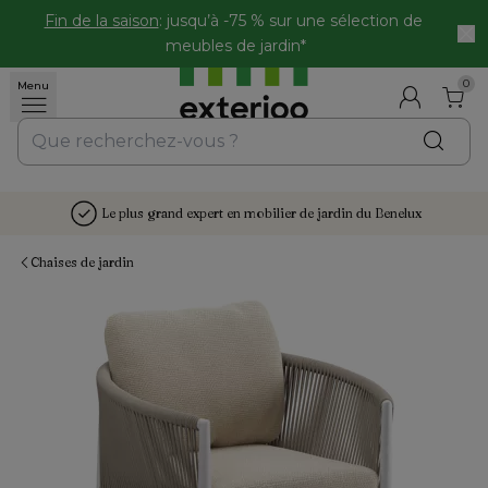
Fin de la saison
: jusqu’à -75 % sur une sélection de 
meubles de jardin*
0
Menu
Le plus grand expert en mobilier de jardin du Benelux
Chaises de jardin