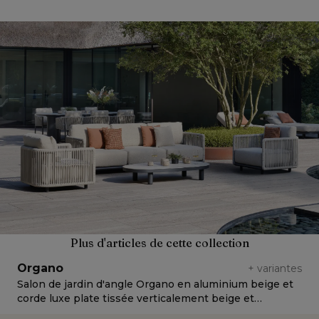
Plus d'articles de cette collection
Organo
+
variantes
Salon de jardin d'angle Organo en aluminium beige et
S
corde luxe plate tissée verticalement beige et
l
coussins en all weather sunbrella® luxe chartres sooty
w