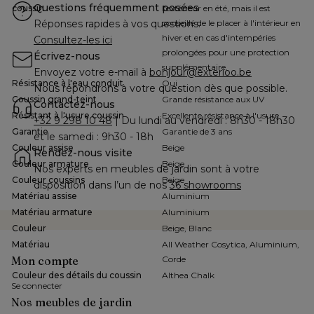
Questions fréquemment posées
coussin
l'extérieur en été, mais il est
Réponses rapides à vos questions.
conseillé de le placer à l'intérieur en
hiver et en cas d'intempéries
Consultez-les ici
prolongées pour une protection
Écrivez-nous
supplémentaire.
Envoyez votre e-mail à 
bonjour@exterioo.be
Résistance à l'eau conduit
Oui
Nous répondrons à votre question dès que possible.
Coussin grand-teint
Grande résistance aux UV
Contactez-nous
Résistant à l'usure coussin
Excellente résistance à l'usure
+32 9 298 10 48
 | Du lundi au vendredi : 8h30 - 18h30 
Garantie
Garantie de 3 ans
et le samedi : 9h30 - 18h
Couleur assise
Beige
Rendez-nous visite
Couleur armature
Beige
Nos experts en meubles de jardin sont à votre 
Couleur coussins
Beige
disposition dans l’un de nos 
36 showrooms
Matériau assise
Aluminium
Matériau armature
Aluminium
Couleur
Beige, Blanc
Matériau
All Weather Cosytica, Aluminium,
Mon compte
Corde
Couleur des détails du coussin
Althea Chalk
Se connecter
Nos meubles de jardin