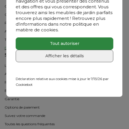
navigation et vous présenter des contenus
et des offres qui vous correspondent. Vous
Chaises de jardin 
trouverez ainsi les meubles de jardin parfaits
Chaises longues
encore plus rapidement ! Retrouvez plus
Parasols
d’informations dans notre politique en
matière de cookies.
Accessoires
Tous les actions
Tout autoriser
Découvrez tous les meubles de jardin
Service clientèle
Afficher les détails
Les services de livraison
Annuler et retourner
Déclaration relative aux cookies mise à jour le 7/13/26 par
Réparation
Cookiebot
Entretien
Garantie
Options de paiement
Suivez votre commande
Toutes les questions fréquentes