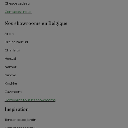
Cheque cadeau
Contactez-nous 
Nos showrooms en Belgique
Arlon 
Braine l'Alleud
Charleroi
Herstal
Namur
Ninove
Knokke
Zaventem
Découvrez tous les showrooms
Inspiration
Tendances de jardin
Comment choisir ?