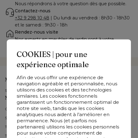
Nous répondrons à votre question dès que possible.
Contactez-nous
+32 9 298 10 48
 | Du lundi au vendredi : 8h30 - 18h30 
et le samedi : 9h30 - 18h
Rendez-nous visite
Nos experts en meubles de jardin sont à votre 
disposition dans l’un de nos 
36 showrooms
COOKIES | pour une
expérience optimale
Afin de vous offrir une expérience de
Mon compte
navigation agréable et personnalisée, nous
utilisons des cookies et des technologies
Se connecter
similaires. Les cookies fonctionnels
Nos meubles de jardin
garantissent un fonctionnement optimal de
notre site web, tandis que les cookies
Collections Bristol 
analytiques nous aident à l’améliorer en
Salons de jardin
permanence. Nous (et parfois nos
partenaires) utilisons les cookies personnels
Table de jardin avec chaises
pour suivre votre comportement de
Tables de jardin