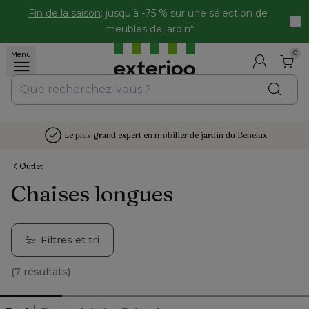
Fin de la saison
: jusqu’à -75 % sur une sélection de 
meubles de jardin*
0
Menu
Le plus grand expert en mobilier de jardin du Benelux
Outlet
Chaises longues
Filtres et tri
(
7 résultats
)