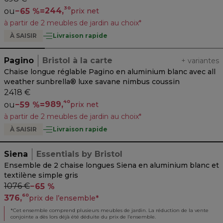
30
244,
ou
−
65 %
=
prix net
à partir de 2 meubles de jardin au choix*
À SAISIR
Livraison rapide
Pagino
Bristol à la carte
+
variantes
Chaise longue réglable Pagino en aluminium blanc avec all
weather sunbrella® luxe savane nimbus coussin
2418 €
40
989,
ou
−
59 %
=
prix net
à partir de 2 meubles de jardin au choix*
À SAISIR
Livraison rapide
Siena
Essentials by Bristol
Ensemble de 2 chaise longues Siena en aluminium blanc et
textilène simple gris
1076 €
−
65 %
60
376,
prix de l’ensemble
*
*
Cet ensemble comprend plusieurs meubles de jardin. La réduction de la vente
conjointe a dès lors déjà été déduite du prix de l’ensemble.