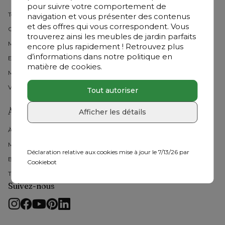
pour suivre votre comportement de
Tendances de jardin
navigation et vous présenter des contenus
et des offres qui vous correspondent. Vous
Comment choisir ?
trouverez ainsi les meubles de jardin parfaits
Materieaux
encore plus rapidement ! Retrouvez plus
d’informations dans notre politique en
Entretien
matière de cookies.
Moments à l'exterieur
Vos moments #exterioo
Tout autoriser
À propos d'Exterioo
Afficher les détails
À propos de nous 
Marques chez Exterioo
Déclaration relative aux cookies mise à jour le 7/13/26 par
B2B
Cookiebot
Travailler chez Exterioo
Suivez-nous