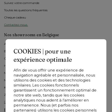
Suivez votre commande
Toutes les questions fréquentes
Cheque cadeau
Contactez-nous 
Nos showrooms en Belgique
Arlon 
COOKIES | pour une
Braine l'Alleud
expérience optimale
Charleroi
Herstal
Afin de vous offrir une expérience de
Namur
navigation agréable et personnalisée, nous
utilisons des cookies et des technologies
Ninove
similaires. Les cookies fonctionnels
Knokke
garantissent un fonctionnement optimal de
notre site web, tandis que les cookies
Zaventem
analytiques nous aident à l’améliorer en
Découvrez tous les showrooms
permanence. Nous (et parfois nos
Inspiration
partenaires) utilisons les cookies personnels