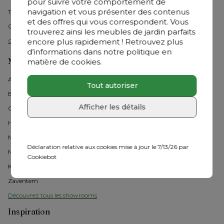
pour suivre votre comportement de
navigation et vous présenter des contenus
Toutes les questions fréquentes
et des offres qui vous correspondent. Vous
Cheque cadeau
trouverez ainsi les meubles de jardin parfaits
encore plus rapidement ! Retrouvez plus
Contactez-nous 
d’informations dans notre politique en
Nos showrooms en Belgique
matière de cookies.
Arlon 
Tout autoriser
Braine l'Alleud
Afficher les détails
Charleroi
Herstal
Namur
Déclaration relative aux cookies mise à jour le 7/13/26 par
Ninove
Cookiebot
Knokke
Zaventem
Découvrez tous les showrooms
Inspiration