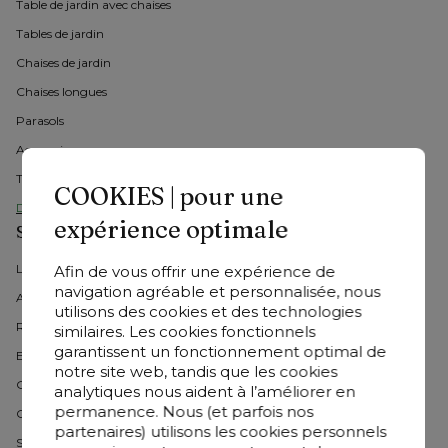
Table de jardin avec chaises
Tables de jardin
Chaises de jardin 
Chaises longues
Parasols
Accessoires
Tous les actions
COOKIES | pour une
Découvrez tous les meubles de jardin
expérience optimale
Service clientèle
Les services de livraison
Afin de vous offrir une expérience de
navigation agréable et personnalisée, nous
Annuler et retourner
utilisons des cookies et des technologies
Réparation
similaires. Les cookies fonctionnels
garantissent un fonctionnement optimal de
Entretien
notre site web, tandis que les cookies
Garantie
analytiques nous aident à l’améliorer en
permanence. Nous (et parfois nos
Options de paiement
partenaires) utilisons les cookies personnels
Suivez votre commande