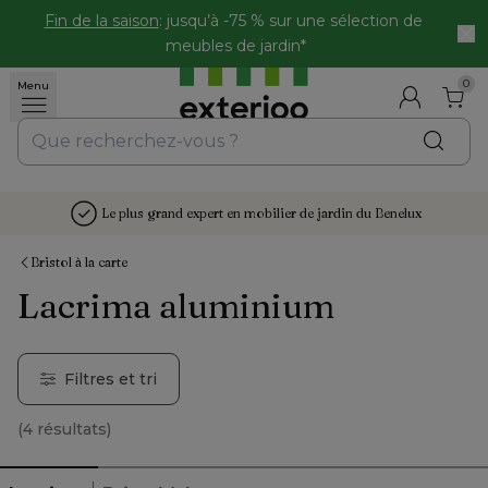
Fin de la saison
: jusqu’à -75 % sur une sélection de 
meubles de jardin*
0
Menu
Le plus grand expert en mobilier de jardin du Benelux
Bristol à la carte
Lacrima aluminium
Filtres et tri
(
4 résultats
)