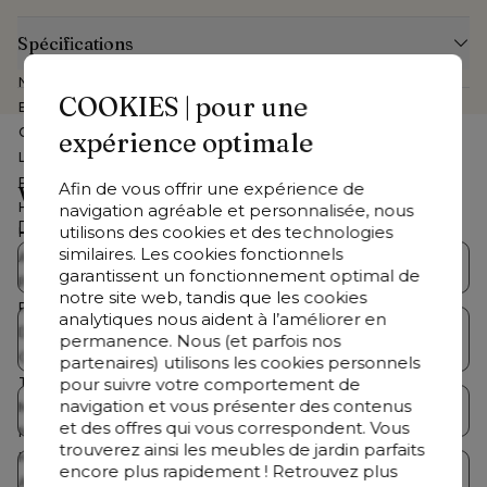
Spécifications
Numéro d'article Web
CB3958456
COOKIES | pour une
Exposé dans le show-room
Non
Collection
Orso
expérience optimale
Largeur
210 cm
Profondeur
80 cm
Afin de vous offrir une expérience de
Vous cherchez autre chose ?
Hauteur
67 cm
navigation agréable et personnalisée, nous
Découvrez notre offre complète
utilisons des cookies et des technologies
Hauteur assise
30 cm
similaires. Les cookies fonctionnels
Assemblé
Non
Collections Bristol
Salons de jardin
garantissent un fonctionnement optimal de
Profondeur coussin dossier
20 cm
notre site web, tandis que les cookies
Profondeur coussin d'assise
14 cm
analytiques nous aident à l’améliorer en
Table de jardin avec
Dimensions
Lrg. 210 x Prof. 80 x Haut. 67 cm
Tables de jardin
permanence. Nous (et parfois nos
chaises
Coussin(s) inclus
Oui
partenaires) utilisons les cookies personnels
pour suivre votre comportement de
Table basse incluse
Non
navigation et vous présenter des contenus
Marque
Bristol à la carte
Chaises de jardin
Chaises longues
et des offres qui vous correspondent. Vous
Nombre de personnes
3 personnes
trouverez ainsi les meubles de jardin parfaits
Housse lavable
Oui
encore plus rapidement ! Retrouvez plus
Parasols
Accessoires
Armature inoxydable
Oui