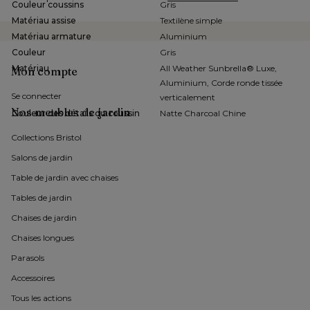
Couleur coussins
Gris
Matériau assise
Textilène simple
Matériau armature
Aluminium
Couleur
Gris
Matériau
All Weather Sunbrella® Luxe,
Mon compte
Aluminium, Corde ronde tissée
Se connecter
verticalement
Nos meubles de jardin
Couleur des détails du coussin
Natte Charcoal Chine
Collections Bristol 
Salons de jardin
Table de jardin avec chaises
Tables de jardin
Chaises de jardin 
Chaises longues
Parasols
Accessoires
Tous les actions