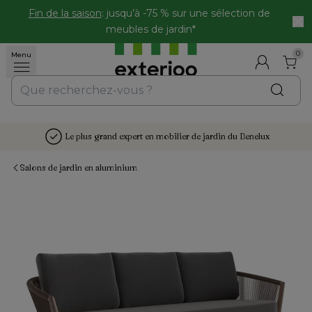
Fin de la saison
: jusqu’à -75 % sur une sélection de 
meubles de jardin*
0
Menu
Le plus grand expert en mobilier de jardin du Benelux
Salons de jardin en aluminium