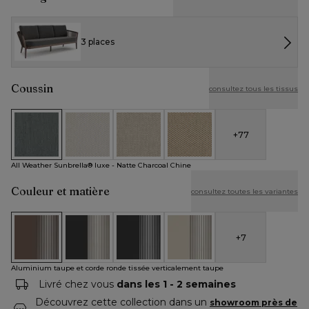
3 places
Coussin
consultez tous les tissus
+
77
All Weather Sunbrella® luxe - Natte Charcoal Chine
All Weather Cosytica - Althea Off White
All Weather Cosytica - Althea Chalk
All Weather Cosytica - Althe
All Weather Sunbrella® luxe - Natte Charcoal Chine
Couleur et matière
consultez toutes les variantes
+
7
Aluminium taupe et corde ronde tissée verticalement taupe
Aluminium noir et corde ronde tissée carrée verti
Aluminium noir et corde ronde tissée ve
Aluminium beige et corde ron
Aluminium taupe et corde ronde tissée verticalement taupe
Livré chez vous
dans les 1 - 2 semaines
Découvrez cette collection dans un
showroom près de