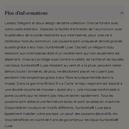
Plus d’informations
Laissez l’élégant et doux design de cette collection Orso se fondre avec
votre cadre extérieur. Associez la facilité d’entretien de l’aluminium avec
la splendeur de la corde résistante aux intempéries, pour une vie à
l’extérieur hors du commun. Les coussins sont uniques et de très grande
qualité grâce à leur tissu Sunbrella® Luxe. Ceci est un élégant tissu
résistant aux intempéries doté d’un revêtement qui non seulement est
déperlant, mais qui protège aussi contre la saleté, les taches et les liquides.
Les tissus Sunbrella® Luxe résistent au vent et à la pluie, peuvent rester
dehors toute l’année et, de plus, ne décolorent pas et ne s’usent pas
pendant très longtemps grâce à leur fibre acrylique teintée dans la
masse. Dans la gamme Bristol À La Carte, le tissu respirant est associé à
une double couche de mousse « quick dry », une mousse confortable à
pores ouverts qui ne retient pas l’eau et sèche rapidement. Tous les
coussins sont dotés d’une fermeture éclair et sont lavables en machine.
Disponible en couleurs et motifs différents, Sunbrella® Luxe peut
également habiller votre parasol, un pouf, des coussins décoratifs, etc.
Vous bénéficiez en outre de 5 ans de garantie sur les tissus Sunbrella®
Luxe.