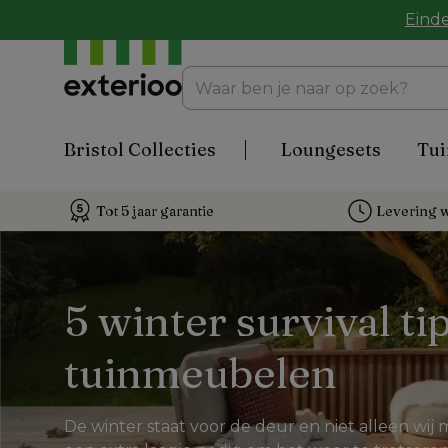
Einde
Bristol Collecties
Loungesets
Tui
Tot 5 jaar garantie
Levering w
5 winter survival tip
tuinmeubelen
De winter staat voor de deur en niet alleen w