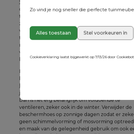
Sunbrella®
, in principe niet binnen moeten 
overwinteren, is het voor een langere levensduu
Zo vind je nog sneller die perfecte tuinmeubel
toch aan te raden om dat wel te doen. De kusse
zelf zullen schimmelvrij blijven, maar als er vocht
vast komt te zitten tussen de beschermhoes en 
Alles toestaan
Stel voorkeuren in
tuinkussens, is de kans op schimmelvorming 
reëel. Weather+ kussens en de polyester kussen
van onze 
Vinci basics-collectie
 moeten zeker 
Cookieverklaring laatst bijgewerkt op 7/13/26 door
Cookiebo
binnen opgeborgen worden.
Heb je geen ruimte om je kussens binnen op te 
bergen? Dan raden we je een 
waterdichte 
kussenbox
 aan of een 
beschermhoes
 op maat v
je tuinmeubel. Gebruik je een beschermhoes? 
Dan is het erg belangrijk om voldoende te 
ventileren, zeker ook in de winter. Verwijder de 
beschermhoes op zonnige dagen zodat er zeker
geen schimmelvorming of mosvorming optreedt
en maak van de gelegenheid gebruik om ook ee