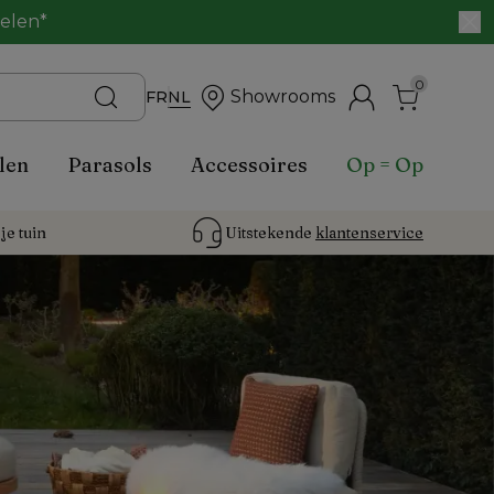
belen*
0
Showrooms
FR
NL
len
Parasols
Accessoires
Op = Op
je tuin
Uitstekende 
klantenservice