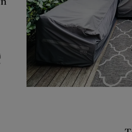
n 
 
 
T