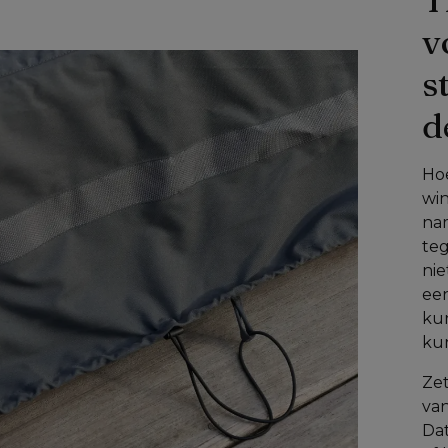
v
s
d
Hoe
win
na
teg
nie
een
ku
ku
Zet
van
Dat