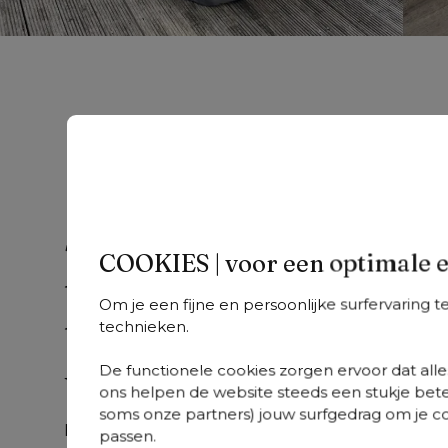
Tip 3 - Leg je tuinkussen
COOKIES | voor een optimale 
binnen voor je een 
Om je een fijne en persoonlijke surfervaring 
technieken.
beschermhoes over je 
De functionele cookies zorgen ervoor dat alles
tuinmeubelen trekt.
ons helpen de website steeds een stukje bete
soms onze partners) jouw surfgedrag om je con
Hoewel sommige kussens, zoals 
All Weather 
passen.