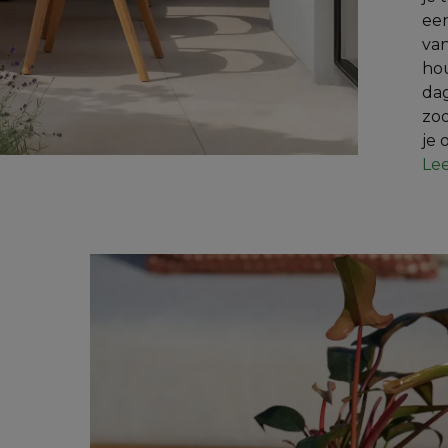
ee
van
hou
dag
zod
je
Le