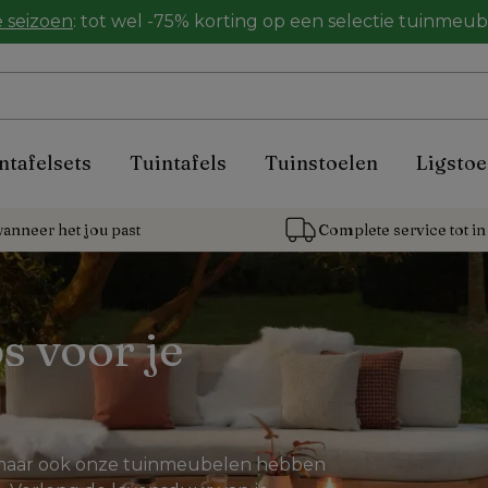
 seizoen
: tot wel -75% korting op een selectie tuinmeu
ntafelsets
Tuintafels
Tuinstoelen
Ligstoe
anneer het jou past
Complete service tot in 
s voor je 
ij maar ook onze tuinmeubelen hebben