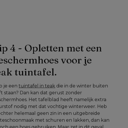
ip 4 - Opletten met een 
eschermhoes voor je 
eak tuintafel.
 je een 
tuintafel in teak
 die in de winter buiten 
jft staan? Dan kan dat gerust zonder 
chermhoes. Het tafelblad heeft namelijk extra 
rstof nodig met dat vochtige winterweer. Heb 
echter helemaal geen zin in een uitgebreide 
nteschoonmaak met schuren en lakken, dan kan 
toch een hoes gebruiken. Maar zet in dit geval 