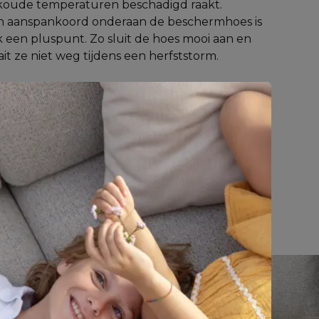
koude temperaturen beschadigd raakt. 
n aanspankoord onderaan de beschermhoes is 
 een pluspunt. Zo sluit de hoes mooi aan en 
it ze niet weg tijdens een herfststorm.