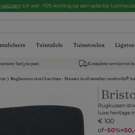
 seizoen
: tot wel -75% korting op een selectie tuinmeu
ntafelsets
Tuintafels
Tuinstoelen
Ligstoe
anneer het jou past
Complete service tot in 
ens
Rugkussen stoel Lacrima - Donato in all weather sunbrella® lu
Bristo
Rugkussen stoe
luxe heritage i
€ 100
of
−
50%
=
50,