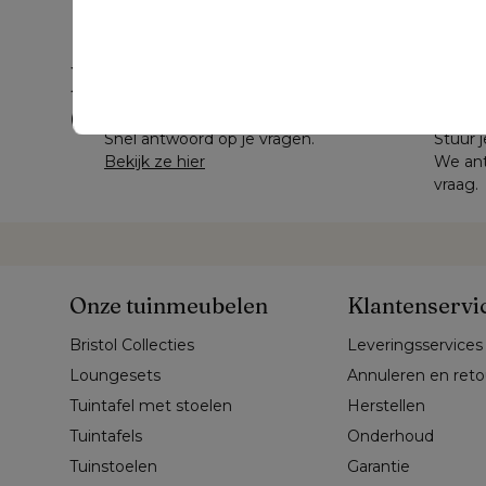
Hulp nodig?
Veelgestelde vragen
Mail 
Snel antwoord op je vragen.
Stuur j
Bekijk ze hier
We ant
vraag.
Onze tuinmeubelen
Klantenservi
Bristol Collecties
Leveringsservices
Loungesets
Annuleren en ret
Tuintafel met stoelen
Herstellen
Tuintafels
Onderhoud
Tuinstoelen
Garantie