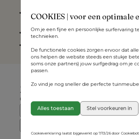
worden
in de machine
De quick dry foam zorgt er voor dat het
kuss
COOKIES | voor een optimale 
schimmelwerend is
Om je een fijne en persoonlijke surfervaring 
Kussen is voorzien van een
antislip
technieken.
5 jaar garantie
De functionele cookies zorgen ervoor dat alles
ons helpen de website steeds een stukje bete
soms onze partners) jouw surfgedrag om je con
passen.
Zo vind je nog sneller die perfecte tuinmeubel
Zoek je iets anders?
Ontdek ons volledig aanbod
Alles toestaan
Stel voorkeuren in
Bristol Collecties
Loungesets
Tuint
Op = Op
Cookieverklaring laatst bijgewerkt op 7/13/26 door
Cookiebo