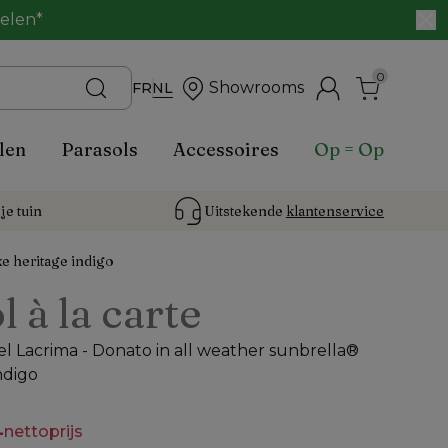
belen*
0
Showrooms
FR
NL
len
Parasols
Accessoires
Op = Op
je tuin
Uitstekende 
klantenservice
xe heritage indigo
l à la carte
l Lacrima - Donato in all weather sunbrella®
ndigo
-
nettoprijs