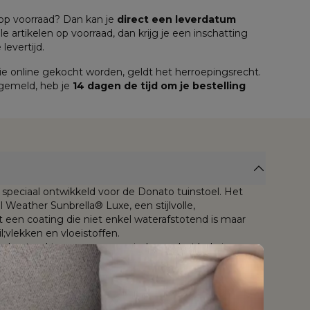
n op voorraad? Dan kan je 
direct een leverdatum
lle artikelen op voorraad, dan krijg je een inschatting 
levertijd.
e online gekocht worden, geldt het herroepingsrecht. 
 gemeld, heb je 
14 dagen de tijd om je bestelling 
speciaal ontwikkeld voor de Donato tuinstoel. Het
 Weather Sunbrella® Luxe, een stijlvolle,
een coating die niet enkel waterafstotend is maar
;vlekken en vloeistoffen.
is bestand tegen weer en wind, mag het hele jaar
ch jarenlang slijt- en kleurvast dankzij de tot in de kern
 ademende stof wordt bij Bristol À La Carte
bbele laag quick dry foam, een comfortabel schuim
r dat geen water ophoudt én snel droogt.