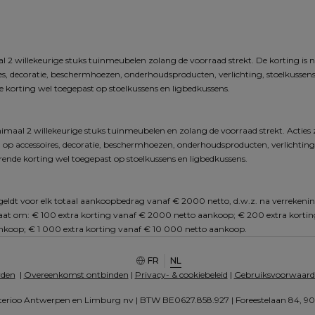
 2 willekeurige stuks tuinmeubelen zolang de voorraad strekt. De korting is n
res, decoratie, beschermhoezen, onderhoudsproducten, verlichting, stoelkussens,
 korting wel toegepast op stoelkussens en ligbedkussens.
imaal 2 willekeurige stuks tuinmeubelen en zolang de voorraad strekt. Acties 
 op accessoires, decoratie, beschermhoezen, onderhoudsproducten, verlichting, s
ende korting wel toegepast op stoelkussens en ligbedkussens.
n geldt voor elk totaal aankoopbedrag vanaf € 2000 netto, d.w.z. na verrekenin
 gaat om: € 100 extra korting vanaf € 2000 netto aankoop; € 200 extra korti
koop; € 1 000 extra korting vanaf € 10 000 netto aankoop.
FR
NL
rden
  | 
Overeenkomst ontbinden
 | 
Privacy- & cookiebeleid
 | 
Gebruiksvoorwaard
erioo Antwerpen en Limburg nv | BTW BE0627.858.927 | Foreestelaan 84, 900