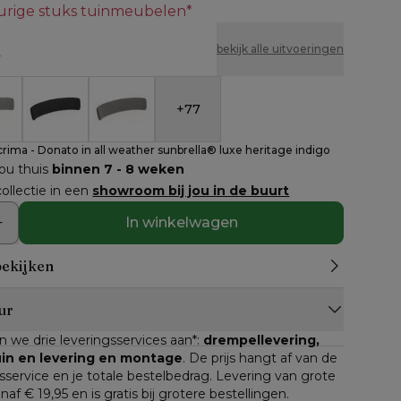
eurige stuks tuinmeubelen*
n
bekijk alle uitvoeringen
+
77
l Lacrima - Donato in all weather sunbrella® luxe herit
ssen stoel Lacrima - Donato in all weather sunbrella® 
Rugkussen stoel Lacrima - Donato in all weather sun
Rugkussen stoel Lacrima - Donato in all wea
rima - Donato in all weather sunbrella® luxe heritage indigo
jou thuis
binnen 7 - 8 weken
ollectie in een
showroom bij jou in de buurt
In winkelwagen
bekijken
ur
n we drie leveringsservices aan*: 
drempellevering, 
tuin en levering en montage
. De prijs hangt af van de 
service en je totale bestelbedrag. Levering van grote 
anaf € 19,95 en is gratis bij grotere bestellingen.