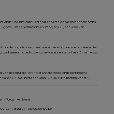
iet onderling niet cumuleerbaar en verenigbaar met andere acties 
 ligbedkussens, sierkussens en setprijzen. Bij aankoop van 
zijn onderling niet cumuleerbaar en verenigbaar met andere acties 
toelkussens, ligbedkussens, sierkussens en setprijzen. Bij aankoop 
g van de reguliere korting of andere toegekende korting(en). 
ng vanaf € 3000 netto aankoop; € 400 extra korting vanaf € 
en
 | 
Toegankelijkheid
0 Gent, België | 
hallo@exterioo.be