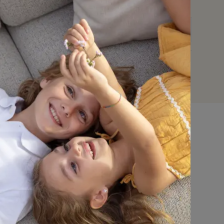
keuze en design, met uitzonderlijke topkwaliteit.
113653
Nee
30 cm
15 cm
Niet van toepassing
2 cm
B 30 x D 15 x d 2 cm
Bristol à la carte
Ja
nmeubel
Dit tuinmeubel is geschikt om in de
zomer buiten te laten staan, maar het
is raadzaam om het in de
winterperiode en bij langdurig slecht
n
Parasols
Accessoires
weer overdekt te plaatsen voor extra
bescherming.
ssen
Dit kussen is geschikt om in de zomer
buiten te laten liggen, maar het is