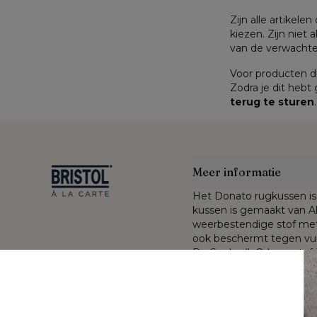
Zijn alle artikele
kiezen. Zijn niet a
van de verwachte 
Voor producten di
Zodra je dit hebt
terug te sturen
.
Meer informatie
Het Donato rugkussen is 
kussen is gemaakt van All
weerbestendige stof met 
ook beschermt tegen vuil
De Sunbrella® Luxe stof 
nde kleuren en
buiten blijven en toont zi
gekleurde acrylvezel. De
gecombineerd met een du
an gewassen
met open poriënstructuu