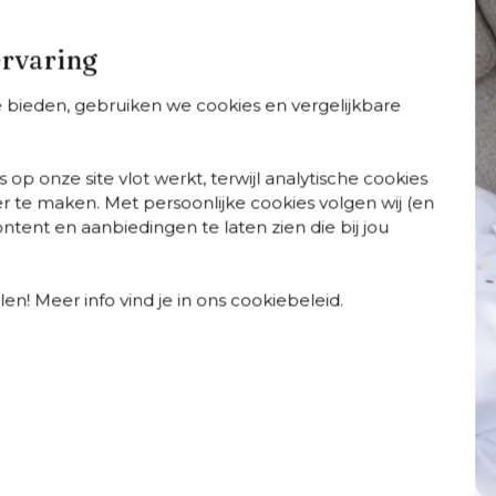
Geniet van buitengewone 
en ademend en
ervaring
Specificaties
te bieden, gebruiken we cookies en vergelijkbare
Webartikelnummer
Te zien in de showroom
Breedte
 op onze site vlot werkt, terwijl analytische cookies
Diepte
r te maken. Met persoonlijke cookies volgen wij (en
Certificaten
tent en aanbiedingen te laten zien die bij jou
Dikte zitkussen
Totale afmetingen
Merk
en! Meer info vind je in ons cookiebeleid.
Wasbare hoes
Weerbestendigheid tui
afelsets
Tuintafels
Tuinstoelen
Ligstoele
Weerbestendigheid ku
t