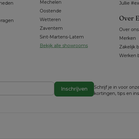
Mechelen
kheden
Jullie #
Oostende
Over E
Wetteren
 vragen
Zaventem
Over ons
Sint-Martens-Latem
Merken
Bekijk alle showrooms
Zakelijk 
Werken b
Schrijf je in voor o
Inschrijven
kortingen, tips en in