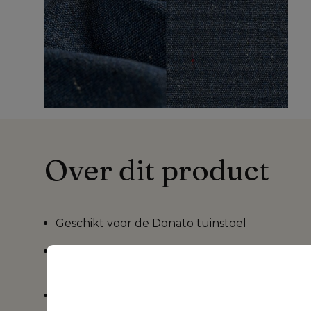
Over dit product
Geschikt voor de
Donato tuinstoel
Sunbrella® Luxe is verkrijgbaar in verschille
patronen,
ontdek meer >>>
Het kussen heeft een rits waardoor de
hoes k