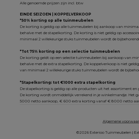
Alle genoemde prijzen zijn incl. btw
EINDE SEIZOEN | KOPPELVERKOOP
*50% korting op alle tuinmeubelen
De korting is geldig op alle tuinmeubelen bij aankoop van minimaal
behalve met de stapelkorting. De korting is niet geldig op accessoi
minimaal 2 willekeurige stuks tuinmeubelen wordt de bijbehorende
*Tot 75% korting op een selectie tuinmeubelen
De korting geldt op een selectie tuinmeubelen bij aankoop van min
behalve met de extra stapelkorting. De koppelverkoop is niet geldig
van minimaal 2 willekeurige stuks tuinmeubelen wordt de bijbehor
*Stapelkorting: tot €1000 extra stapelkorting
De stapelkorting is geldig op alle producten uit het assortiment e
De korting wordt onmiddellijk verrekend in je winkelmandje. Het
5000 netto aankoop, € 600 extra korting vanaf € 8000 netto aan
Algemene voorwaa
©2026 Exterioo Tuinmeubelen | Ext