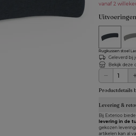
vanaf 2 willek
Uitvoeringe
Rugkussen stoe
Rugku
Rugkussen stoel Lac
Geleverd bij 
Bekijk deze c
Productdetails 
Levering & reto
Bij Exterioo biede
levering in de 
gekozen leverings
artikelen kan al v