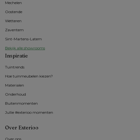
Mechelen
Oostende
Wetteren
Zaventem
Sint-Martens-Latem
Bekijk alle showrooms
Inspiratie
Tuintrends
Hoe tuinmeubelen kiezen?
Materialen
Onderhoud
Buitenmomenten 
Jullie #exterioo momenten
Over Exterioo
Over ons 