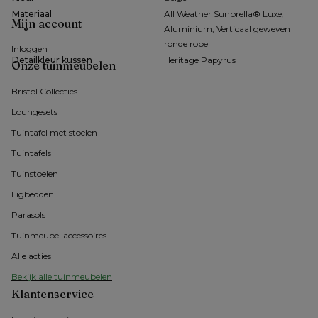
Materiaal
All Weather Sunbrella® Luxe,
Mijn account
Aluminium, Verticaal geweven
ronde rope
Inloggen
Detailkleur kussen
Heritage Papyrus
Onze tuinmeubelen
Bristol Collecties
Loungesets
Tuintafel met stoelen
Tuintafels
Tuinstoelen
Ligbedden
Parasols
Tuinmeubel accessoires
Alle acties
Bekijk alle tuinmeubelen
Klantenservice