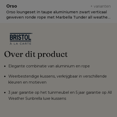
Orso
+
varianten
Orso loungeset in taupe aluminiumen zwart verticaal
O
geweven ronde rope met Marbella Tunder all weather
g
cosytica kussen
s
Over dit product
Elegante combinatie van aluminium en rope
Weerbestendige kussens, verkrijgbaar in verschillende
kleuren en motieven
3 jaar garantie op het tuinmeubel en 5 jaar garantie op All
Weather Sunbrella luxe kussens