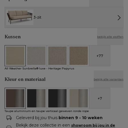
3-zit
Kussen
bekijk alle stoffen
+
77
All Weather Sunbrella® luxe - Heritage Papyrus
All Weather Cosytica - Althea Off White
All Weather Cosytica - Althea Chalk
All Weather Cosytica - Althe
All Weather Sunbrella® luxe - Heritage Papyrus
Kleur en materiaal
bekijk alle varianten
+
7
Taupe aluminium en taupe verticaal geweven ronde rope
Zwart aluminium en beige verticaal geweven rond
Zwart aluminium en zwart verticaal ge
Beige aluminium en beige ve
Taupe aluminium en taupe verticaal geweven ronde rope
Geleverd bij jou thuis
binnen 9 - 10 weken
Bekijk deze collectie in een
showroom bij jou in de