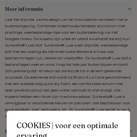
Meer informatie
Laat het stijlvolle, zachte design van de Orso collectie vervloeien met je
buitenomgeving. Combineer onderhoudsvriendelijk aluminium met
prachtige, weerbestendige rope voor een buitenbeleving van het
hoogste niveau. De kussens zijn uniek en uiterst kwalitatief dankzij hun
Sunbrella® Luxe-stof. Sunbrella® Luxe is een stijlvolle, weerbestendige
stof met een coating die niet enkel waterafstotend is maar ook
beschermt tegen vuil, vlekken en vloeistoffen. De Sunbrella® Luxe stof is
bestand tegen weer en wind, mag het hele jaar buiten blijven en toont
zich jarenlang slijt- en kleurvast dankzij de tot in de kern gekleurde
acrylvezel. De ademende stof wordt bij Bristol À La Carte gecombineerd
met een dubbele laag quick dry foam, een comfortabel schuim met
open poriënstructuur dat geen water ophoudt én snel droogt. Alle
kussens hebben een rits en zijn machinewasbaar. Sunbrella® Luxe is
verkrijgbaar in verschillende kleuren en patronen, ook beschikbaar voor
je parasoldoek, poef, sierkussens, etc. Bij Sunbrella® Luxe geniet je van 5
jaar garantie.
COOKIES | voor een optimale
Specificaties
ervaring