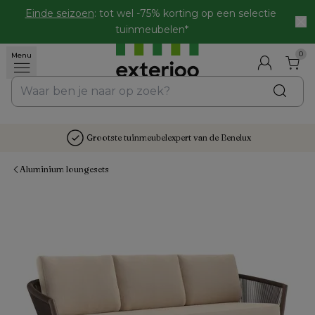
Einde seizoen
: tot wel -75% korting op een selectie 
tuinmeubelen*
0
Menu
Grootste tuinmeubelexpert van de Benelux
Aluminium loungesets