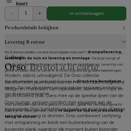
buurt
In winkelwagen
Productdetails bekijken
Levering & retour
Bij Exterioo bieden we drie leveringsservices aan*: 
drempellevering, 
Collectie
levering in de tuin en levering en montage
. De prijs hangt af 
Orso
Bristol à la carte
van de gekozen leveringsservice en je totale bestelbedrag. Levering van 
grote artikelen kan al vanaf € 19,95 en is gratis bij grotere bestellingen.
Modern, stijlvol, uitnodigend. De Orso collectie 
Zijn alle artikelen op voorraad? Dan kan je 
direct een leverdatum
transformeert jouw buitenruimte met een zacht, afgerond 
kiezen. Zijn niet alle artikelen op voorraad, dan krijg je een inschatting 
design en materialen van topkwaliteit: aluminium, rope en 
van de verwachte levertijd.
gecertificeerd teak. Dans mee op de speelse lijnen van de 
Orso lounge, verzoen comfort met elegantie aan de 
Voor producten die online gekocht worden, geldt het herroepingsrecht. 
bijpassende Orso tuintafels en maak van jouw tuin of terras 
Zodra je dit hebt gemeld, heb je 
14 dagen de tijd om je bestelling 
een plek om weg te dromen. Orso combineert verfijning 
terug te sturen
.
met ontspanning en biedt een buitenbeleving van de 
bovenste plank, waardoor elk moment buiten bijzonder 