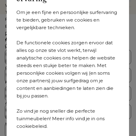
Webartikelnummer
CB3958504
Om je een fijne en persoonlijke surfervaring
Te zien in de showroom
Nee
te bieden, gebruiken we cookies en
Product collectie
Orso
Breedte
210 cm
vergelijkbare technieken.
Diepte
80 cm
Zoek je iets anders?
Hoogte
67 cm
De functionele cookies zorgen ervoor dat
Ontdek ons volledig aanbod
Hoogte zitting
30 cm
alles op onze site vlot werkt, terwijl
Gemonteerd
Nee
Bristol Collecties
Loungesets
analytische cookies ons helpen de website
Dikte rugkussen
20 cm
steeds een stukje beter te maken. Met
Dikte zitkussen
14 cm
persoonlijke cookies volgen wij (en soms
Tuintafelsets
Tuintafels
Totale afmetingen
B 210 x D 80 x H 67 cm
onze partners) jouw surfgedrag om je
Kussen(s) inbegrepen
Ja
content en aanbiedingen te laten zien die
Loungetafel inbegrepen
Nee
Tuinstoelen
Ligstoelen
bij jou passen.
Merk
Bristol à la carte
Aantal personen
3 personen
Wasbare hoes
Nee
Zo vind je nog sneller die perfecte
Parasols
Accessoires
Roestvrij frame
Ja
tuinmeubelen! Meer info vind je in ons
Weerbestendigheid tuinmeubel
Dit tuinmeubel is geschikt om in
cookiebeleid.
Op = Op
de zomer buiten te laten staan,