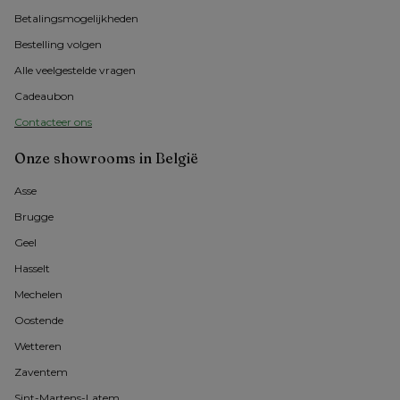
Betalingsmogelijkheden
Bestelling volgen
Alle veelgestelde vragen
Cadeaubon
Contacteer ons
Onze showrooms in België
Asse 
Brugge
Geel 
Hasselt 
Mechelen
Oostende
Wetteren
Zaventem
Sint-Martens-Latem