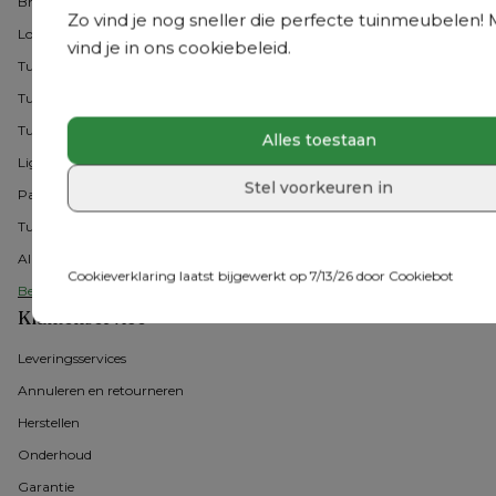
Bristol Collecties
Zo vind je nog sneller die perfecte tuinmeubelen! 
Loungesets
vind je in ons cookiebeleid.
Tuintafel met stoelen
Tuintafels
Tuinstoelen
Alles toestaan
Ligbedden
Stel voorkeuren in
Parasols
Tuinmeubel accessoires
Alle acties
Cookieverklaring laatst bijgewerkt op 7/13/26 door
Cookiebot
Bekijk alle tuinmeubelen
Klantenservice
Leveringsservices
Annuleren en retourneren
Herstellen
Onderhoud
Garantie