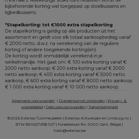
minimaal 2 willekeurige stuks tuinmeubelen wordt de 
bijbehorende korting wel toegepast op stoelkussens en 
ligbedkussens.
*Stapelkorting: tot €1000 extra stapelkorting
De stapelkorting is geldig op alle producten uit het 
assortiment en geldt voor elk totaal aankoopbedrag vanaf 
€ 2000 netto, d.w.z. na verrekening van de reguliere 
korting of andere toegekende korting(en). 
De korting wordt onmiddellijk verrekend in je 
winkelmandje. Het gaat om: € 100 extra korting vanaf € 
2000 netto aankoop; € 200 extra korting vanaf € 3000 
netto aankoop; € 400 extra korting vanaf € 5000 netto 
aankoop, € 600 extra korting vanaf € 8000 netto aankoop; 
€ 1 000 extra korting vanaf € 10 000 netto aankoop.
Algemene voorwaarden
  | 
Overeenkomst ontbinden
 | 
Privacy- & 
cookiebeleid
 | 
Gebruiksvoorwaarden
 | 
Toegankelijkheid
©2026 Exterioo Tuinmeubelen | Exterioo Antwerpen en Limburg nv | 
BTW BE0627.858.927 | Foreestelaan 84, 9000 Gent, België | 
hallo@exterioo.be