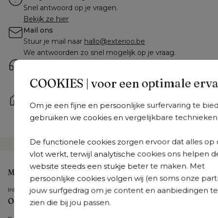
Snel antwoord op je vragen.
Bekijk ze hier
Mail ons
Stuur je mail naar 
hallo@exterioo.be
We antwoorden zo snel mogelijk op je vraag.
Bel ons
+32 9 298 10 43
 | Van maandag tot vrijdag: 8.30u - 
COOKIES | voor een optimale erv
18.30u en op zaterdag: 9.30u - 18u
Kom langs
Om je een fijne en persoonlijke surfervaring te bie
Onze tuinmeubelexperts staan je bij in een van onze 
gebruiken we cookies en vergelijkbare technieken
36 showrooms
De functionele cookies zorgen ervoor dat alles op 
vlot werkt, terwijl analytische cookies ons helpen d
website steeds een stukje beter te maken. Met
Mijn account
persoonlijke cookies volgen wij (en soms onze part
jouw surfgedrag om je content en aanbiedingen te
Inloggen
Onze tuinmeubelen
zien die bij jou passen.