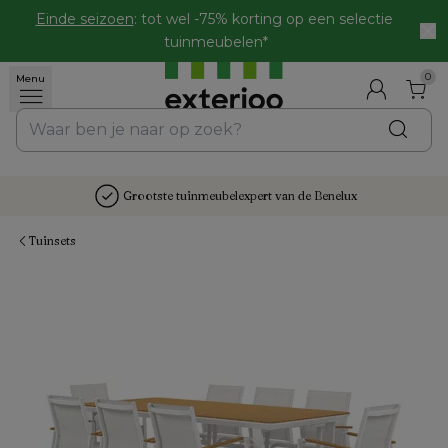
Einde seizoen
: tot wel -75% korting op een selectie 
tuinmeubelen*
0
Menu
Grootste tuinmeubelexpert van de Benelux
Tuinsets