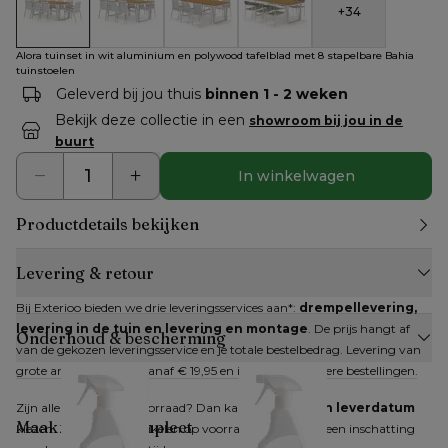
+
34
Alora tuinset in wit aluminium en polywood tafelblad met 8 s
Alora tuinset in wit aluminium en polywood tafelbl
Alora tuinset rechthoekig in wit alumi
Alora tuinset rechthoekig in
Alora tuinset in wit aluminium en polywood tafelblad met 8 stapelbare Bahia
tuinstoelen
Geleverd bij jou thuis
binnen 1 - 2 weken
Bekijk deze collectie in een
showroom bij jou in de
buurt
In winkelwagen
Productdetails bekijken
Levering & retour
Bij Exterioo bieden we drie leveringsservices aan*: 
drempellevering, 
levering in de tuin en levering en montage
. De prijs hangt af 
Onderhoud & bescherming
van de gekozen leveringsservice en je totale bestelbedrag. Levering van 
grote artikelen kan al vanaf € 19,95 en is gratis bij grotere bestellingen.
Zijn alle artikelen op voorraad? Dan kan je 
direct een leverdatum
Maak je look compleet
kiezen. Zijn niet alle artikelen op voorraad, dan krijg je een inschatting 