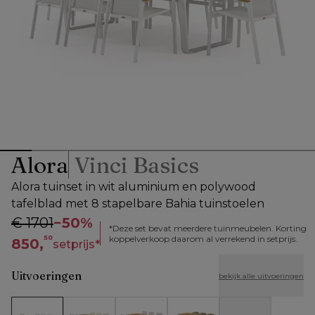
Alora
Vinci Basics
Alora tuinset in wit aluminium en polywood
tafelblad met 8 stapelbare Bahia tuinstoelen
€ 1701
−
50%
*
Deze set bevat meerdere tuinmeubelen. Korting
50
koppelverkoop daarom al verrekend in setprijs.
850,
setprijs
*
Uitvoeringen
bekijk alle uitvoeringen