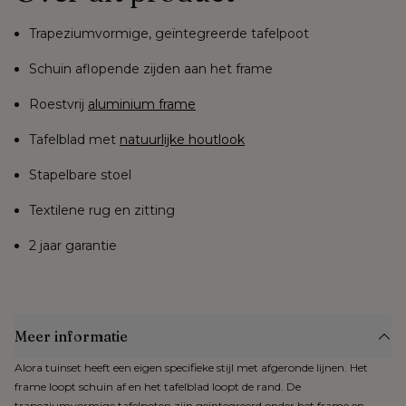
Trapeziumvormige, geïntegreerde tafelpoot
Schuin aflopende zijden aan het frame
Roestvrij
aluminium frame
Tafelblad met
natuurlijke houtlook
Stapelbare stoel
Textilene rug en zitting
2 jaar garantie
Meer informatie
Alora tuinset heeft een eigen specifieke stijl met afgeronde lijnen. Het
frame loopt schuin af en het tafelblad loopt de rand. De
trapeziumvormige tafelpoten zijn geïntegreerd onder het frame en