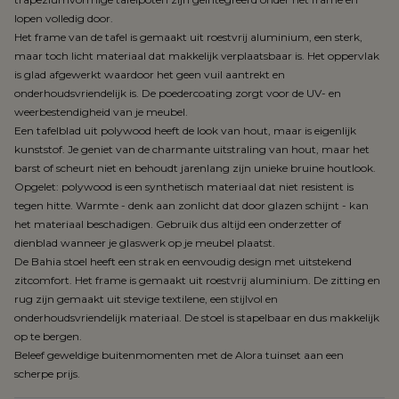
lopen volledig door.
Het frame van de tafel is gemaakt uit roestvrij aluminium, een sterk,
maar toch licht materiaal dat makkelijk verplaatsbaar is. Het oppervlak
is glad afgewerkt waardoor het geen vuil aantrekt en
onderhoudsvriendelijk is. De poedercoating zorgt voor de UV- en
weerbestendigheid van je meubel.
Een tafelblad uit polywood heeft de look van hout, maar is eigenlijk
kunststof. Je geniet van de charmante uitstraling van hout, maar het
barst of scheurt niet en behoudt jarenlang zijn unieke bruine houtlook.
Opgelet: polywood is een synthetisch materiaal dat niet resistent is
tegen hitte. Warmte - denk aan zonlicht dat door glazen schijnt - kan
het materiaal beschadigen. Gebruik dus altijd een onderzetter of
dienblad wanneer je glaswerk op je meubel plaatst.
De Bahia stoel heeft een strak en eenvoudig design met uitstekend
zitcomfort. Het frame is gemaakt uit roestvrij aluminium. De zitting en
rug zijn gemaakt uit stevige textilene, een stijlvol en
onderhoudsvriendelijk materiaal. De stoel is stapelbaar en dus makkelijk
op te bergen.
Beleef geweldige buitenmomenten met de Alora tuinset aan een
scherpe prijs.