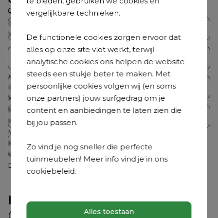
te bieden, gebruiken we cookies en
Wasbare hoes
Nee
Ontdek ons volledig aanbod
vergelijkbare technieken.
Roestvrij frame
Ja
Coating
Premium coating
Bristol Collecties
Loungesets
Weerbestendigheid tuinmeubel
Dit tuinmeubel zet je in de herfst
De functionele cookies zorgen ervoor dat
en winter het beste binnen of kan
alles op onze site vlot werkt, terwijl
je afschermen met een
Tuintafelsets
Tuintafels
analytische cookies ons helpen de website
beschermhoes.
steeds een stukje beter te maken. Met
Waterbestendigheid kussens
Nee
persoonlijke cookies volgen wij (en soms
Tuinstoelen
Ligstoelen
Garantie
2 jaar garantie
onze partners) jouw surfgedrag om je
Kleur zitting
Grijs
content en aanbiedingen te laten zien die
Kleur tafelblad
Naturel
Parasols
Accessoires
Materiaal zitting
Single textilene
bij jou passen.
Materiaal tafelblad
Polywood
Kleur
Grijs, Naturel, Wit
Op = Op
Zo vind je nog sneller die perfecte
Materiaal
Aluminium, Polywood, Textilene
tuinmeubelen! Meer info vind je in ons
Detailkleur tafelblad
Naturel
cookiebeleid.
Hulp nodig?
Alles toestaan
Veelgestelde vragen