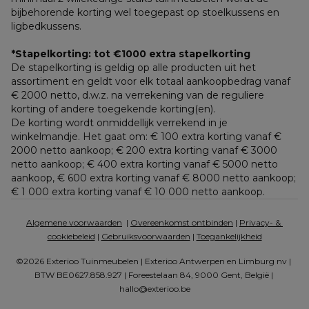
bijbehorende korting wel toegepast op stoelkussens en 
ligbedkussens.
*Stapelkorting: tot €1000 extra stapelkorting
De stapelkorting is geldig op alle producten uit het 
assortiment en geldt voor elk totaal aankoopbedrag vanaf 
€ 2000 netto, d.w.z. na verrekening van de reguliere 
korting of andere toegekende korting(en). 
De korting wordt onmiddellijk verrekend in je 
winkelmandje. Het gaat om: € 100 extra korting vanaf € 
2000 netto aankoop; € 200 extra korting vanaf € 3000 
netto aankoop; € 400 extra korting vanaf € 5000 netto 
aankoop, € 600 extra korting vanaf € 8000 netto aankoop; 
€ 1 000 extra korting vanaf € 10 000 netto aankoop.
Algemene voorwaarden
  | 
Overeenkomst ontbinden
 | 
Privacy- & 
cookiebeleid
 | 
Gebruiksvoorwaarden
 | 
Toegankelijkheid
©2026 Exterioo Tuinmeubelen | Exterioo Antwerpen en Limburg nv | 
BTW BE0627.858.927 | Foreestelaan 84, 9000 Gent, België | 
hallo@exterioo.be