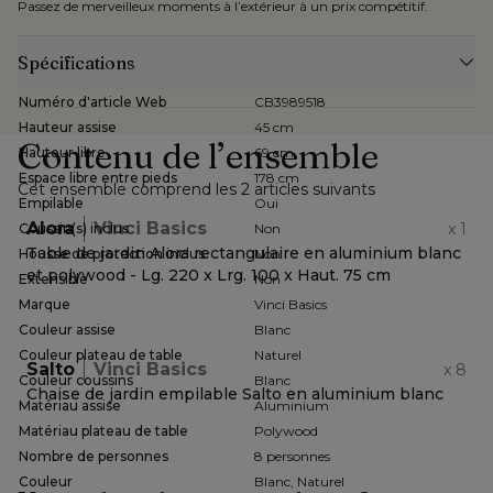
Passez de merveilleux moments à l’extérieur à un prix compétitif.
Spécifications
Numéro d'article Web
CB3989518
Hauteur assise
45 cm
Contenu de l’ensemble
Hauteur libre
69 cm
Espace libre entre pieds
178 cm
Cet ensemble comprend les 2 articles suivants
Empilable
Oui
Alora
Vinci Basics
x
1
Coussin(s) inclus
Non
Table de jardin Alora rectangulaire en aluminium blanc
Housse de protection inclus
Non
et polywood - Lg. 220 x Lrg. 100 x Haut. 75 cm
Extensible
Non
Marque
Vinci Basics
Couleur assise
Blanc
Couleur plateau de table
Naturel
Salto
Vinci Basics
x
8
Couleur coussins
Blanc
Chaise de jardin empilable Salto en aluminium blanc
Matériau assise
Aluminium
Matériau plateau de table
Polywood
Nombre de personnes
8 personnes
Couleur
Blanc, Naturel