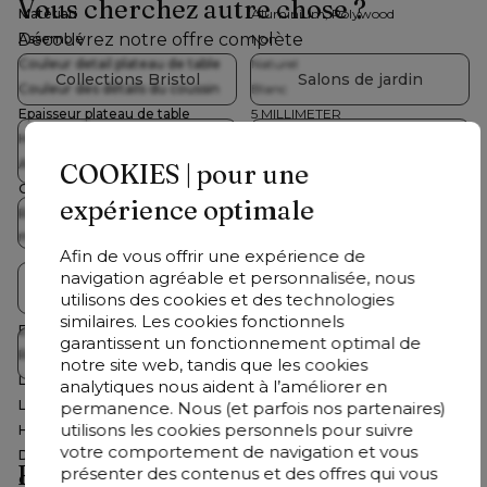
Vous cherchez autre chose ?
Matériau
Aluminium, Polywood
Découvrez notre offre complète
Assemblé
Non
Couleur detail plateau de table
Naturel
Collections Bristol
Salons de jardin
Couleur des détails du coussin
Blanc
Epaisseur plateau de table
5 MILLIMETER
Housse lavable
Non
Table de jardin avec
Tables de jardin
chaises
Armature inoxydable
Oui
COOKIES | pour une
Coating
Basic coating
expérience optimale
Résistance aux intempéries
En automne et en hiver, il est
Chaises de jardin
Chaises longues
meuble
conseillé de rentrer ce meuble de
Afin de vous offrir une expérience de
jardin à l’intérieur ou de le
navigation agréable et personnalisée, nous
recouvrir d’une housse de
Parasols
Accessoires
utilisons des cookies et des technologies
protection.
similaires. Les cookies fonctionnels
Exposé dans le show-room
Non
garantissent un fonctionnement optimal de
À saisir
Résistance à l'eau conduit
Non
notre site web, tandis que les cookies
Largeur table
100 cm
analytiques nous aident à l’améliorer en
Longeur table
220 cm
permanence. Nous (et parfois nos partenaires)
utilisons les cookies personnels pour suivre
Hauteur table
74 cm
votre comportement de navigation et vous
Dimensions table
Lg. 220 x Lrg. 100 x Haut. 74 cm
Besoin d'aide ?
présenter des contenus et des offres qui vous
Collection
Alora