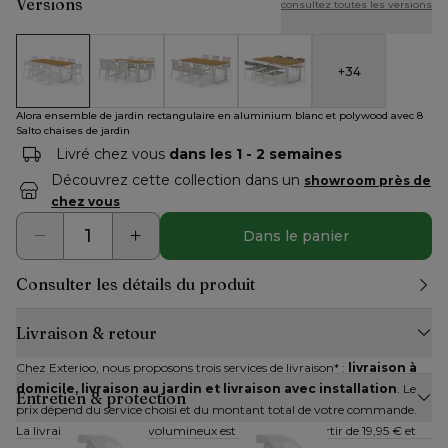
Versions
consultez toutes les versions
+
34
Alora ensemble de jardin rectangulaire en aluminium blanc et
Ensemble de jardin Alora en aluminium blanc avec 
Alora ensemble de jardin rectangulaire 
Alora ensemble de jardin rec
Alora ensemble de jardin rectangulaire en aluminium blanc et polywood avec 8
Salto chaises de jardin
Livré chez vous
dans les 1 - 2 semaines
Découvrez cette collection dans un
showroom près de
chez vous
Dans le panier
Consulter les détails du produit
Livraison & retour
Chez Exterioo, nous proposons trois services de livraison* : 
livraison à 
domicile, livraison au jardin et livraison avec installation
. Le 
Entretien & protection
prix dépend du service choisi et du montant total de votre commande. 
La livraison des articles volumineux est disponible à partir de 19,95 € et 