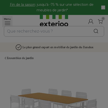
Fin de la saison
: jusqu’à -75 % sur une sélection de 
meubles de jardin*
0
Menu
Le plus grand expert en mobilier de jardin du Benelux
Ensembles de jardin