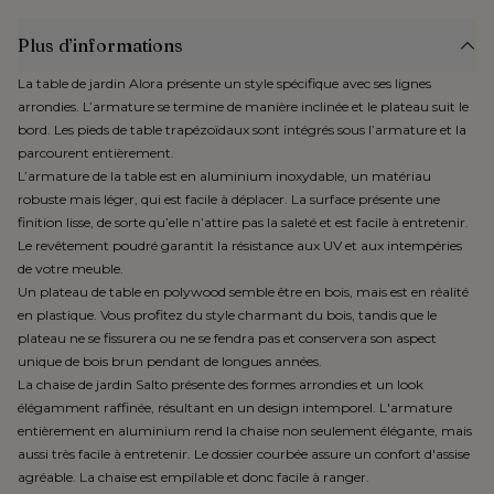
Plus d’informations
La table de jardin Alora présente un style spécifique avec ses lignes
arrondies. L’armature se termine de manière inclinée et le plateau suit le
bord. Les pieds de table trapézoïdaux sont intégrés sous l’armature et la
parcourent entièrement.
L’armature de la table est en aluminium inoxydable, un matériau
robuste mais léger, qui est facile à déplacer. La surface présente une
finition lisse, de sorte qu’elle n’attire pas la saleté et est facile à entretenir.
Le revêtement poudré garantit la résistance aux UV et aux intempéries
de votre meuble.
Un plateau de table en polywood semble être en bois, mais est en réalité
en plastique. Vous profitez du style charmant du bois, tandis que le
plateau ne se fissurera ou ne se fendra pas et conservera son aspect
unique de bois brun pendant de longues années.
La chaise de jardin Salto présente des formes arrondies et un look
élégamment raffinée, résultant en un design intemporel. L'armature
entièrement en aluminium rend la chaise non seulement élégante, mais
aussi très facile à entretenir. Le dossier courbée assure un confort d'assise
agréable. La chaise est empilable et donc facile à ranger.