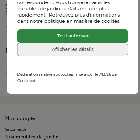
correspondent. Vous trouverez ainsi les
Questions fréquemment posées
Hauteur accoudoirs
57 cm
meubles de jardin parfaits encore plus
Réponses rapides à vos questions.
Garantie
Garantie de 2 ans
rapidement ! Retrouvez plus d’informations
Consultez-les ici
dans notre politique en matière de cookies.
Écrivez-nous
Envoyez votre e-mail à 
bonjour@exterioo.be
Tout autoriser
Nous répondrons à votre question dès que possible.
Contactez-nous
Afficher les détails
+32 9 298 10 48
 | Du lundi au vendredi : 8h30 - 18h30 
et le samedi : 9h30 - 18h
Rendez-nous visite
Déclaration relative aux cookies mise à jour le 7/13/26 par
Nos experts en meubles de jardin sont à votre 
Cookiebot
disposition dans l’un de nos 
36 showrooms
Mon compte
Se connecter
Nos meubles de jardin